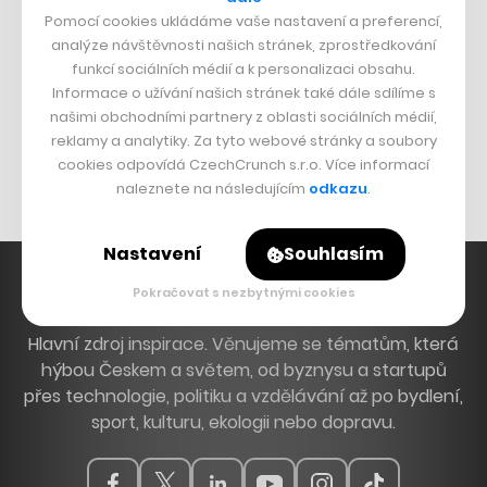
Pomocí cookies ukládáme vaše nastavení a preferencí,
analýze návštěvnosti našich stránek, zprostředkování
DESIGN
funkcí sociálních médií a k personalizaci obsahu.
Informace o užívání našich stránek také dále sdílíme s
Bomma není tichá
našimi obchodními partnery z oblasti sociálních médií,
Originální hodinky
reklamy a analytiky. Za tyto webové stránky a soubory
Nábytek z betonu
cookies odpovídá CzechCrunch s.r.o. Více informací
naleznete na následujícím
odkazu
.
Nastavení
Souhlasím
Pokračovat s nezbytnými cookies
Hlavní zdroj inspirace. Věnujeme se tématům, která
hýbou Českem a světem, od byznysu a startupů
přes technologie, politiku a vzdělávání až po bydlení,
sport, kulturu, ekologii nebo dopravu.