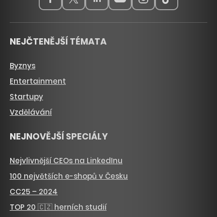
NEJČTENĚJŠÍ TÉMATA
Byznys
Entertainment
Startupy
Vzdělávání
NEJNOVĚJŠÍ SPECIÁLY
Nejvlivnější CEOs na LinkedInu
100 největších e-shopů v Česku
CC25 – 2024
TOP 20 🇨🇿 herních studií