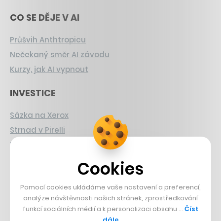
CO SE DĚJE V AI
Průšvih Anthtropicu
Nečekaný směr AI závodu
Kurzy, jak AI vypnout
INVESTICE
Sázka na Xerox
Strnad v Pirelli
Burzovní eldorádo
Cookies
PŘÍBĚHY Z GASTRA
Pomocí cookies ukládáme vaše nastavení a preferencí,
Boční projekt, co se zvrtnul
analýze návštěvnosti našich stránek, zprostředkování
Francouzský šéfkuchař na Šumavě
funkcí sociálních médií a k personalizaci obsahu …
Číst
dále
Dva golfisti, co pečou