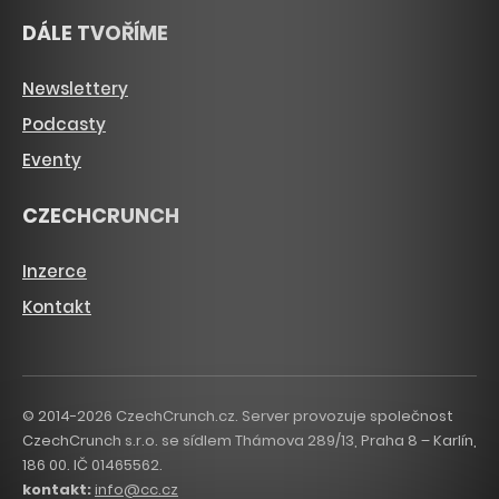
DÁLE TVOŘÍME
Newslettery
Podcasty
Eventy
CZECHCRUNCH
Inzerce
Kontakt
© 2014-2026 CzechCrunch.cz. Server provozuje společnost
CzechCrunch s.r.o. se sídlem Thámova 289/13, Praha 8 – Karlín,
186 00. IČ 01465562.
kontakt:
info@cc.cz