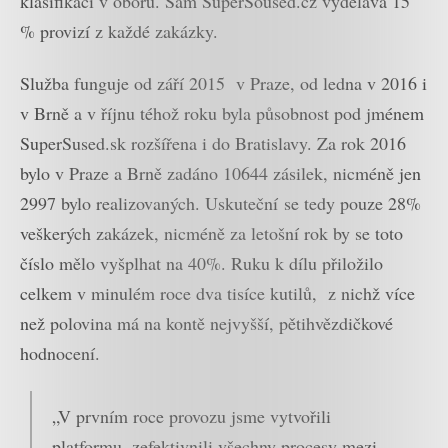
klasifikaci v oboru. Sám SuperSoused.cz vydělává 15
% provizí z každé zakázky.
Služba funguje od září 2015 v Praze, od ledna v 2016 i
v Brně a v říjnu téhož roku byla působnost pod jménem
SuperSused.sk rozšířena i do Bratislavy. Za rok 2016
bylo v Praze a Brně zadáno 10644 zásilek, nicméně jen
2997 bylo realizovaných. Uskuteční se tedy pouze 28%
veškerých zakázek, nicméně za letošní rok by se toto
číslo mělo vyšplhat na 40%. Ruku k dílu přiložilo
celkem v minulém roce dva tisíce kutilů, z nichž více
než polovina má na kontě nejvyšší, pětihvězdičkové
hodnocení.
„V prvním roce provozu jsme vytvořili
platformu, zefektivnili všechny procesy mezi