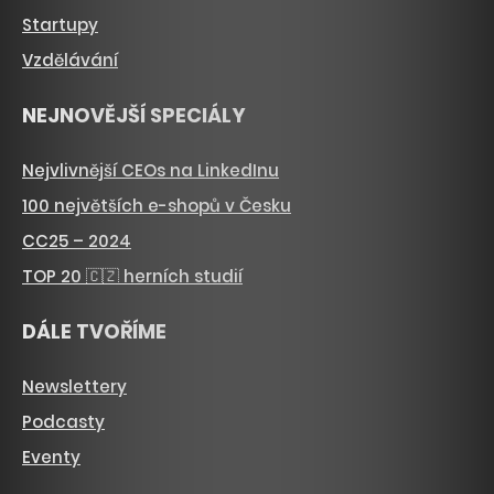
Startupy
Vzdělávání
NEJNOVĚJŠÍ SPECIÁLY
Nejvlivnější CEOs na LinkedInu
100 největších e-shopů v Česku
CC25 – 2024
TOP 20 🇨🇿 herních studií
DÁLE TVOŘÍME
Newslettery
Podcasty
Eventy