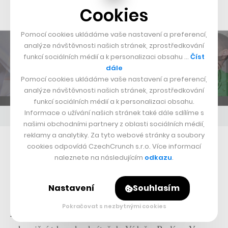
Cookies
Pomocí cookies ukládáme vaše nastavení a preferencí,
analýze návštěvnosti našich stránek, zprostředkování
funkcí sociálních médií a k personalizaci obsahu …
Číst
dále
Pomocí cookies ukládáme vaše nastavení a preferencí,
analýze návštěvnosti našich stránek, zprostředkování
funkcí sociálních médií a k personalizaci obsahu.
Informace o užívání našich stránek také dále sdílíme s
našimi obchodními partnery z oblasti sociálních médií,
reklamy a analytiky. Za tyto webové stránky a soubory
Velká expanze doma i v zahraničí
cookies odpovídá CzechCrunch s.r.o. Více informací
naleznete na následujícím
odkazu
.
V letošním roce firma chystá množství inovací. V první
řadě chce rozšířit svou působnost do mnoha dalších
Nastavení
Souhlasím
měst v Česku i na Slovensku, včetně Ostravy, Plzně,
Pokračovat s nezbytnými cookies
Žiliny či Košic. Ještě významnější je ale vstup na