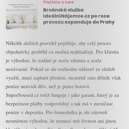
Přečtěte si také
Brněnská služba
IdeálníNájemce.cz po roce
provozu expanduje do Prahy
Několik dalších pravidel pojišťuje, aby celý proces
objednávky proběhl co možná nejhladčeji. Pro klienta
je výhodou, že zadání je zcela zdarma a zcela
nezávazné. Pokud se ale rozhodne některé ze služeb
využít, musí zaplatit předem, nicméně sám dělník však
peníze neuvidí dřív, než je práce hotová.
SuperSoused.cz totiž funguje i jako garant, který je za
bezpečnost platby zodpovědný a tak má v mezičase
peníze v depozitu. Pro řemeslníka je ale zároveň
nesmírnou výhodou, že nemusí mít živnost ani jinou