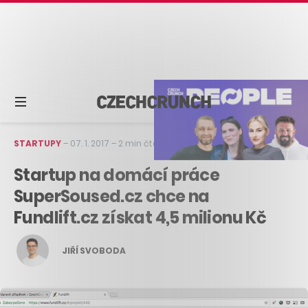
STARTUPY
–
07. 1. 2017
–
2 min čtení
Startup na domácí práce
SuperSoused.cz chce na
Fundlift.cz získat 4,5 milionu Kč
JIŘÍ SVOBODA