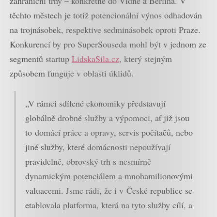
zahraniční trhy – konkrétně do Vídně a Berlína. V
těchto městech je totiž potencionální výnos odhadován
na trojnásobek, respektive sedminásobek oproti Praze.
Konkurencí by pro SuperSouseda mohl být v jednom ze
segmentů startup
LidskaSila.cz
, který stejným
způsobem funguje v oblasti úklidů.
„V rámci sdílené ekonomiky představují
globálně drobné služby a výpomoci, ať již jsou
to domácí práce a opravy, servis počítačů, nebo
jiné služby, které domácnosti nepoužívají
pravidelně, obrovský trh s nesmírně
dynamickým potenciálem a mnohamilionovými
valuacemi. Jsme rádi, že i v České republice se
etablovala platforma, která na tyto služby cílí, a