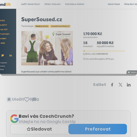
Sdílet
Uložit
0
0
Zobrazit
komentáře
Baví vás CzechCrunch?
Vídejte ho na Googlu častěji.
Sledovat
Preferovat