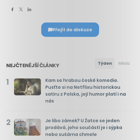
Přejít do diskuze
Týden
Měsíc
NEJČTENĚJŠÍ ČLÁNKY
1
Kam se hrabou české komedie.
Pusťte si na Netflixu historickou
satiru z Polska, její humor platí i na
nás
2
Je libo zámek? U Žatce se jeden
prodává, jeho součástí je i sýpka
nebo sušárna chmele