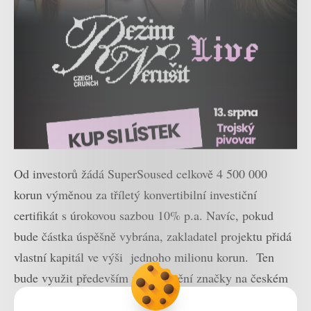
Od investorů žádá SuperSoused celkově 4 500 000
korun výměnou za tříletý konvertibilní investiční
certifikát s úrokovou sazbou 10% p.a. Navíc, pokud
bude částka úspěšně vybrána, zakladatel projektu přidá
vlastní kapitál ve výši jednoho milionu korun. Ten
bude využit především na upevnění značky na českém
trhu, marketing, rozvoj softwaru i expanzi.