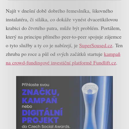
Najít v dnešní době dobrého řemeslníka, šikovného
instalatéra, či siláka, co dokáže vynést dvacetikilovou
krabici do čtvrtého patra, může být problém. Portálem,
který na principu přímého peer-to-peer spojuje zájemce
o tyto služby a ty co je nabízejí, je
SuperSoused.cz
. Ten
zhruba po roce a půl od svých začátků startuje
kampaň
na crowd-fundingové investiční platformě Fundlift.cz
.