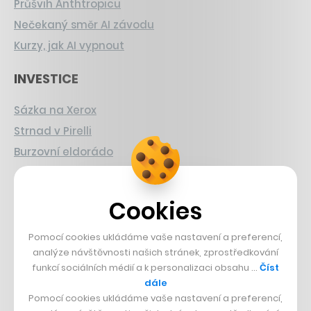
Průšvih Anthtropicu
Nečekaný směr AI závodu
Kurzy, jak AI vypnout
INVESTICE
Sázka na Xerox
Strnad v Pirelli
Burzovní eldorádo
PŘÍBĚHY Z GASTRA
Cookies
Boční projekt, co se zvrtnul
Francouzský šéfkuchař na Šumavě
Pomocí cookies ukládáme vaše nastavení a preferencí,
analýze návštěvnosti našich stránek, zprostředkování
Dva golfisti, co pečou
funkcí sociálních médií a k personalizaci obsahu …
Číst
dále
DESIGN
Pomocí cookies ukládáme vaše nastavení a preferencí,