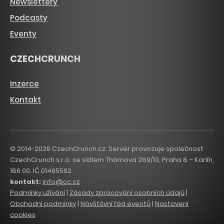
Newslettery
Podcasty
Eventy
CZECHCRUNCH
Inzerce
Kontakt
© 2014-2026 CzechCrunch.cz. Server provozuje společnost
CzechCrunch s.r.o. se sídlem Thámova 289/13, Praha 8 – Karlín,
186 00. IČ 01465562.
kontakt:
info@cc.cz
Podmínky užívání
|
Zásady zpracování osobních údajů
|
Obchodní podmínky
|
Návštěvní řád eventů
|
Nastavení
cookies