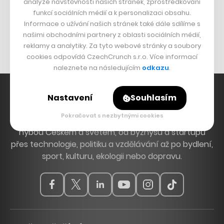
analýze návštěvnosti našich stránek, zprostředkování
Bomma není tichá
funkcí sociálních médií a k personalizaci obsahu.
Originální hodinky
Informace o užívání našich stránek také dále sdílíme s
našimi obchodními partnery z oblasti sociálních médií,
Nábytek z betonu
reklamy a analytiky. Za tyto webové stránky a soubory
cookies odpovídá CzechCrunch s.r.o. Více informací
naleznete na následujícím
odkazu
.
Nastavení
Souhlasím
Pokračovat s nezbytnými cookies
Hlavní zdroj inspirace. Věnujeme se tématům, která
hýbou Českem a světem, od byznysu a startupů
přes technologie, politiku a vzdělávání až po bydlení,
sport, kulturu, ekologii nebo dopravu.