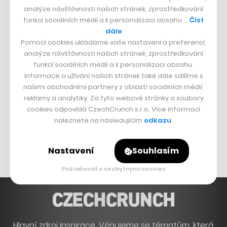
analýze návštěvnosti našich stránek, zprostředkování
PŘÍBĚHY Z GASTRA
funkcí sociálních médií a k personalizaci obsahu …
Číst
dále
Boční projekt, co se zvrtnul
Pomocí cookies ukládáme vaše nastavení a preferencí,
Francouzský šéfkuchař na Šumavě
analýze návštěvnosti našich stránek, zprostředkování
Dva golfisti, co pečou
funkcí sociálních médií a k personalizaci obsahu.
Informace o užívání našich stránek také dále sdílíme s
našimi obchodními partnery z oblasti sociálních médií,
DESIGN
reklamy a analytiky. Za tyto webové stránky a soubory
cookies odpovídá CzechCrunch s.r.o. Více informací
Bomma není tichá
naleznete na následujícím
odkazu
.
Originální hodinky
Nábytek z betonu
Nastavení
Souhlasím
Pokračovat s nezbytnými cookies
Hlavní zdroj inspirace. Věnujeme se tématům, která