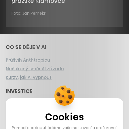
pražské Klamovce
Foto: Jan Pernekr
CO SE DĚJE V AI
Průšvih Anthtropicu
Nečekaný směr AI závodu
Kurzy, jak AI vypnout
INVESTICE
Sázka na Xerox
Strnad v Pirelli
Cookies
Burzovní eldorádo
Pomocí cookies ukládáme vaše nastavení a preferencí,