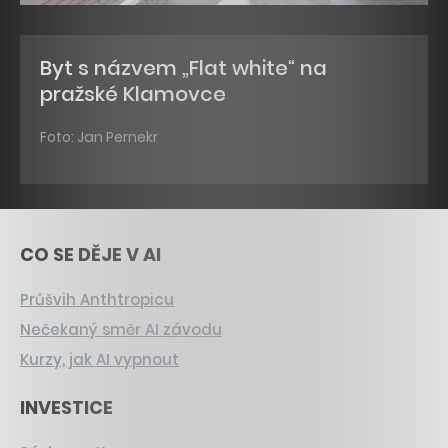
Byt s názvem „Flat white“ na
pražské Klamovce
Foto: Jan Pernekr
CO SE DĚJE V AI
Průšvih Anthtropicu
Nečekaný směr AI závodu
Kurzy, jak AI vypnout
INVESTICE