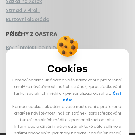
Sázka na Xerox
Strnad v Pirelli
Burzovní eldorádo
PŘÍBĚHY Z GASTRA
Boční projekt, co se zvrtnul
Francouzský šéfkuchař na Šumavě
Cookies
Dva golfisti, co pečou
DESIGN
Pomocí cookies ukládáme vaše nastavení a preferencí,
analýze návštěvnosti našich stránek, zprostředkování
funkcí sociálních médií a k personalizaci obsahu …
Číst
Bomma není tichá
dále
Originální hodinky
Pomocí cookies ukládáme vaše nastavení a preferencí,
Nábytek z betonu
analýze návštěvnosti našich stránek, zprostředkování
funkcí sociálních médií a k personalizaci obsahu.
Informace o užívání našich stránek také dále sdílíme s
našimi obchodními partnery z oblasti sociálních médií,