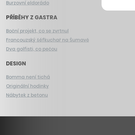
Burzovní eldorádo
PŘÍBĚHY Z GASTRA
Boční projekt, co se zvrtnul
Francouzský šéfkuchař na Šumavě
Dva golfisti, co pečou
DESIGN
Bomma není tichá
Originální hodinky
Nábytek z betonu