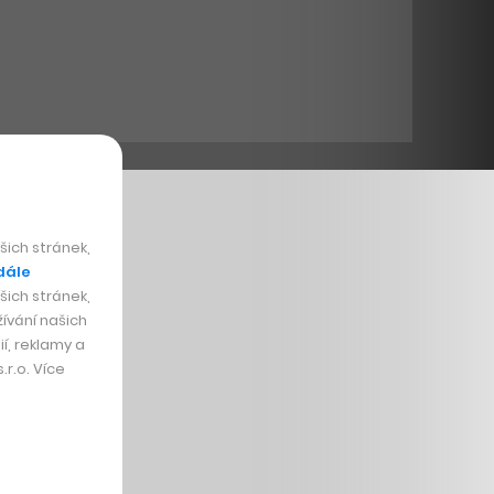
ich stránek,
dále
ich stránek,
ívání našich
í, reklamy a
r.o. Více