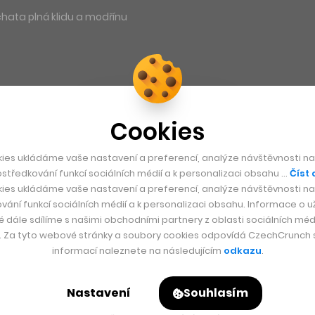
hata plná klidu a modřínu
Cookies
ies ukládáme vaše nastavení a preferencí, analýze návštěvnosti naš
středkování funkcí sociálních médií a k personalizaci obsahu …
Číst 
ies ukládáme vaše nastavení a preferencí, analýze návštěvnosti naš
vání funkcí sociálních médií a k personalizaci obsahu. Informace o už
é dále sdílíme s našimi obchodními partnery z oblasti sociálních médi
y. Za tyto webové stránky a soubory cookies odpovídá CzechCrunch s.
informací naleznete na následujícím
odkazu
.
Nastavení
Souhlasím