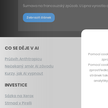
Šumava na francouzský způsob. U Lipna vyrostla c
Zobrazit článek
CO SE DĚJE V AI
Pomocí cook
Průšvih Anthtropicu
zpro
Pomocí cook
Nečekaný směr AI závodu
zprostředko
Kurzy, jak AI vypnout
stránek tak
analytik
INVESTICE
Sázka na Xerox
Strnad v Pirelli