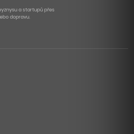
byznysu a startupů přes
 nebo dopravu.