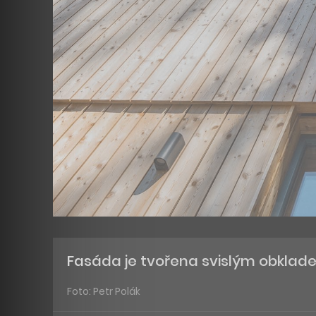
Fasáda je tvořena svislým obklad
Foto: Petr Polák