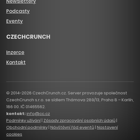
Newslettery
Podcasty
Eventy
CZECHCRUNCH
Inzerce
Kontakt
© 2014-2026 CzechCrunch.cz. Server provozuje společnost
CzechCrunch s.r.o. se sídlem Thámova 289/13, Praha 8 – Karlín,
186 00. IČ 01465562.
kontakt:
info@cc.cz
Podmínky užívání
|
Zásady zpracování osobních údajů
|
Obchodní podmínky
|
Návštěvní řád eventů
|
Nastavení
cookies