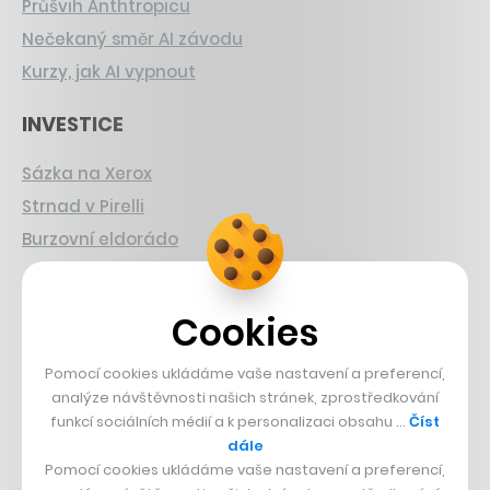
Průšvih Anthtropicu
Nečekaný směr AI závodu
Kurzy, jak AI vypnout
INVESTICE
Sázka na Xerox
Strnad v Pirelli
Burzovní eldorádo
PŘÍBĚHY Z GASTRA
Cookies
Boční projekt, co se zvrtnul
Francouzský šéfkuchař na Šumavě
Pomocí cookies ukládáme vaše nastavení a preferencí,
analýze návštěvnosti našich stránek, zprostředkování
Dva golfisti, co pečou
funkcí sociálních médií a k personalizaci obsahu …
Číst
dále
DESIGN
Pomocí cookies ukládáme vaše nastavení a preferencí,