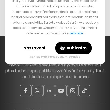
analýze návštěvnosti našich stránek, zprostředkování
Bomma není tichá
funkcí sociálních médií a k personalizaci obsahu.
Originální hodinky
Informace o užívání našich stránek také dále sdílíme s
našimi obchodními partnery z oblasti sociálních médií,
Nábytek z betonu
reklamy a analytiky. Za tyto webové stránky a soubory
cookies odpovídá CzechCrunch s.r.o. Více informací
naleznete na následujícím
odkazu
.
Nastavení
Souhlasím
Pokračovat s nezbytnými cookies
Hlavní zdroj inspirace. Věnujeme se tématům, která
hýbou Českem a světem, od byznysu a startupů
přes technologie, politiku a vzdělávání až po bydlení,
sport, kulturu, ekologii nebo dopravu.