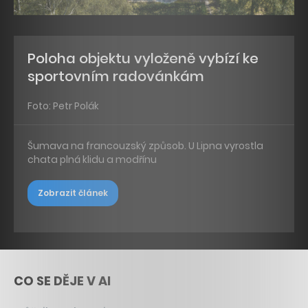
Poloha objektu vyloženě vybízí ke
sportovním radovánkám
Foto: Petr Polák
Šumava na francouzský způsob. U Lipna vyrostla
chata plná klidu a modřínu
Zobrazit článek
CO SE DĚJE V AI