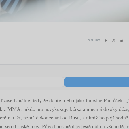
Sdílet
uď zase banálně, tedy že dobře, nebo jako Jaroslav Pantůček:
„
k z MMA, nikde mu nevykukuje kérka ani nemá divoký účes, n
teré naráží, nemá dokonce ani od Rusů, s nimiž ho pojí hodně 
ní se od ruské ropy. Původ poranění je ještě dál na východě, 