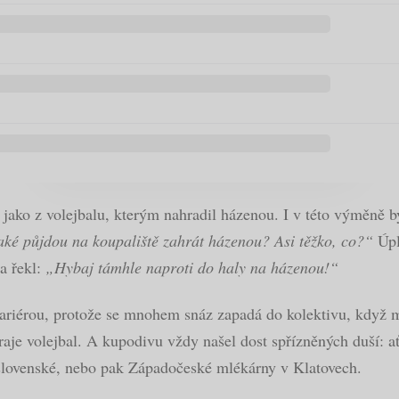
ně jako z volejbalu, kterým nahradil házenou. I v této výměně
nějaké půjdou na koupaliště zahrát házenou? Asi těžko, co?“
Úpl
a řekl:
„Hybaj támhle naproti do haly na házenou!“
 kariérou, protože se mnohem snáz zapadá do kolektivu, když 
 hraje volejbal. A kupodivu vždy našel dost spřízněných duší:
oslovenské, nebo pak Západočeské mlékárny v Klatovech.