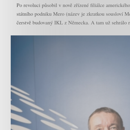
Po revoluci působil v nově zřízené filiálce americké
státního podniku Mero (název je zkratkou sousloví M
čerstvě budovaný IKL z Německa. A tam už sehrálo ro