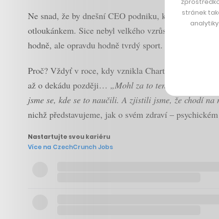
zprostředko
stránek tak
Ne snad, že by dnešní CEO podniku, který je jediným 
analytik
otloukánkem. Sice nebyl velkého vzrůstu, ale jak se
hodně, ale opravdu hodně tvrdý sport. A dva roky pře
Proč? Vždyť v roce, kdy vznikla Charta 77 a naplno s
až o dekádu později…
„Mohl za to ten můj větší kamar
jsme se, kde se to naučili. A zjistili jsme, že chodí n
nichž představujeme, jak o svém zdraví – psychickém 
Nastartujte svou kariéru
Více na CzechCrunch Jobs