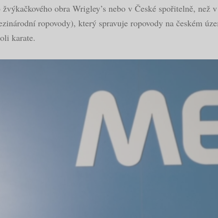
ho žvýkačkového obra Wrigley’s nebo v České spořitelně, než v
ezinárodní ropovody), který spravuje ropovody na českém územ
li karate.