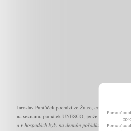
Jaroslav Pantůček pochází ze Žatce, což je město na 
Pomocí cook
na seznamu památek UNESCO, jenže kdysi za socialis
zpro
a v hospodách byly na denním pořádku. Já nosil brýle
Pomocí cook