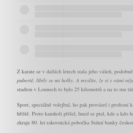
Z karate se v dalších letech stala jeho vášeň, podob
pubertě, líbily se mi holky. A myslíte, že si s vámi 
stadion v Lounech to bylo 25 kilometrů a na to mu tát
Sport, speciálně volejbal, ho pak provázel i profesní
hřiště. Proto kamkoli přišel, hned se ptal, kde a kdo
zkraje 80. let rakovnická pobočka Státní banky česk