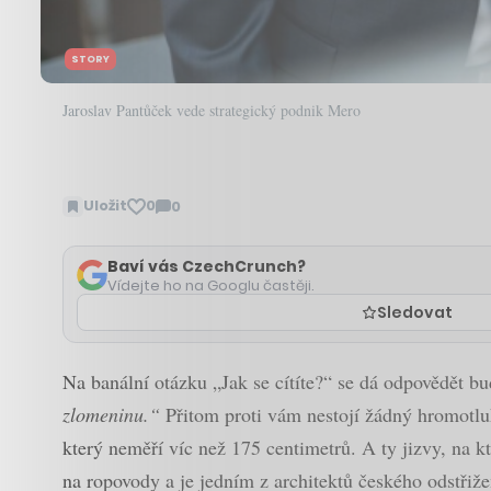
STORY
Jaroslav Pantůček vede strategický podnik Mero
Uložit
0
0
Zobrazit
komentáře
Baví vás CzechCrunch?
Vídejte ho na Googlu častěji.
Sledovat
Na banální otázku „Jak se cítíte?“ se dá odpovědět b
zlomeninu.“
Přitom proti vám nestojí žádný hromotlu
který neměří víc než 175 centimetrů. A ty jizvy, na k
na ropovody a je jedním z architektů českého odstřiže