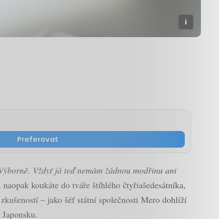
Preferovat
Výborně. Vždyť já teď nemám žádnou modřinu ani
aopak koukáte do tváře štíhlého čtyřiašedesátníka,
zkušeností – jako šéf státní společnosti Mero dohlíží
v Japonsku.