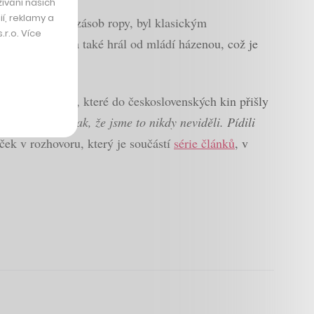
ívání našich
í, reklamy a
 strategických zásob ropy, byl klasickým
r.o. Více
ího kamaráda a také hrál od mládí házenou, což je
ilmy s kung-fu, které do československých kin přišly
e uměli prát tak, že jsme to nikdy neviděli. Pídili
ček v rozhovoru, který je součástí
série článků
, v