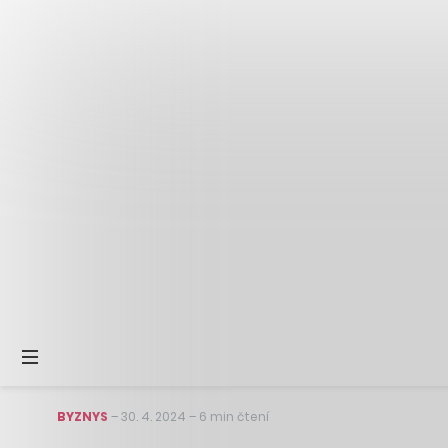
BYZNYS
–
30. 4. 2024
–
6 min čtení