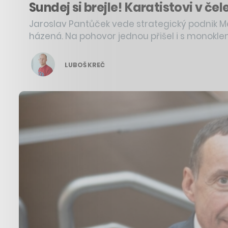
Sundej si brejle! Karatistovi v č
Jaroslav Pantůček vede strategický podnik Mer
házená. Na pohovor jednou přišel i s monokle
LUBOŠ KREČ