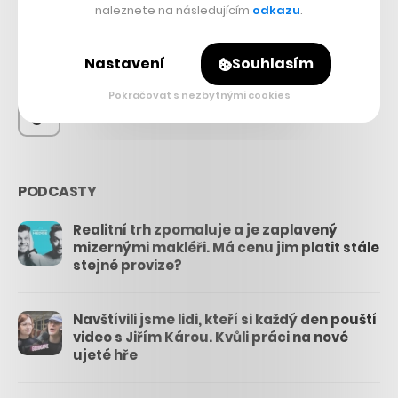
56.4k
naleznete na následujícím
odkazu
.
26.3k
Nastavení
Souhlasím
Pokračovat s nezbytnými cookies
3.3k
PODCASTY
Realitní trh zpomaluje a je zaplavený
mizernými makléři. Má cenu jim platit stále
stejné provize?
Navštívili jsme lidi, kteří si každý den pouští
video s Jiřím Károu. Kvůli práci na nové
ujeté hře