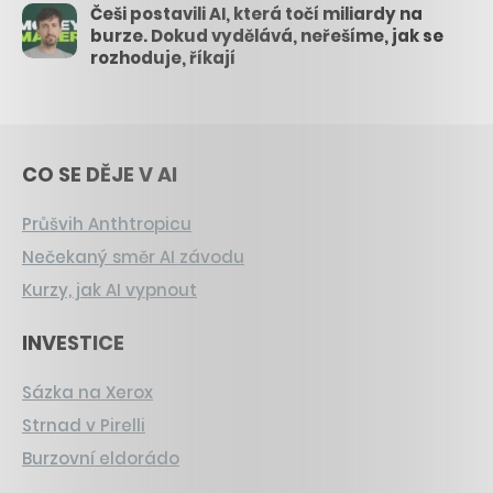
Češi postavili AI, která točí miliardy na
burze. Dokud vydělává, neřešíme, jak se
rozhoduje, říkají
CO SE DĚJE V AI
Průšvih Anthtropicu
Nečekaný směr AI závodu
Kurzy, jak AI vypnout
INVESTICE
Sázka na Xerox
Strnad v Pirelli
Burzovní eldorádo