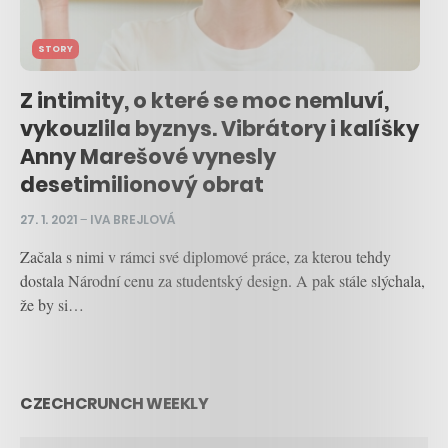
STORY
Z intimity, o které se moc nemluví,
vykouzlila byznys. Vibrátory i kalíšky
Anny Marešové vynesly
desetimilionový obrat
27. 1. 2021
–
IVA BREJLOVÁ
Začala s nimi v rámci své diplomové práce, za kterou tehdy
dostala Národní cenu za studentský design. A pak stále slýchala,
že by si…
CZECHCRUNCH WEEKLY