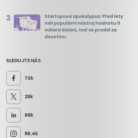
3
Startupová apokalypsa: Před lety
měl populární nástroj hodnotu 11
miliard dolarů, teď se prodal za
desetinu
SLEDUJTE NÁS
73k
25k
65k
56.4k