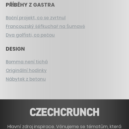
PŘÍBĚHY Z GASTRA
Boční projekt, co se zvrtnul
Francouzský šéfkuchař na Šumavě
Dva golfisti, co pečou
DESIGN
Bomma není tichá
Originální hodinky
Nábytek z betonu
Hlavní zdroj inspirace. Věnujeme se tématům, která