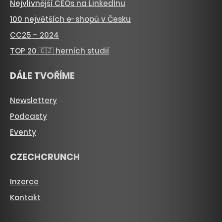
Nejvlivnější CEOs na LinkedInu
100 největších e-shopů v Česku
CC25 – 2024
TOP 20 🇨🇿 herních studií
DÁLE TVOŘÍME
Newslettery
Podcasty
Eventy
CZECHCRUNCH
Inzerce
Kontakt