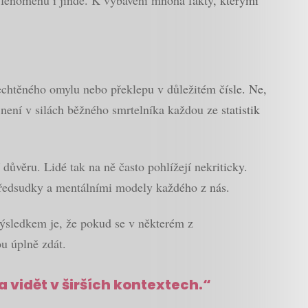
 fenoménu i jinde. K vybavení mnoha fakty, kterými
echtěného omylu nebo překlepu v důležitém čísle. Ne,
e není v silách běžného smrtelníka každou ze statistik
důvěru. Lidé tak na ně často pohlížejí nekriticky.
 předsudky a mentálními modely každého z nás.
 Výsledkem je, že pokud se v některém z
u úplně zdát.
a vidět v širších kontextech.“