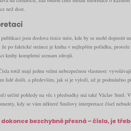
hává na čtenářích, zda budou chtít hledat informace o každém
íce než dost.
pretaci
ublikaci jsou doslova tisíce míst, kde by se mohl dopustit n
it, že po faktické stránce je kniha v nejlepším pořádku, protož
nci knihy kompletní seznam zdrojů.
sla totiž mají jednu velmi nebezpečnou vlastnost: vyvolávají 
im lidé došli, a především, jak si je vyloží, už je podmíněno
patně) určité pohledy na věc i předsudky má také Václav Smil.
menty, kdy se vám některé Smilovy interpretace čísel nebudo
 dokonce bezchybně přesná – čísla, je třeb