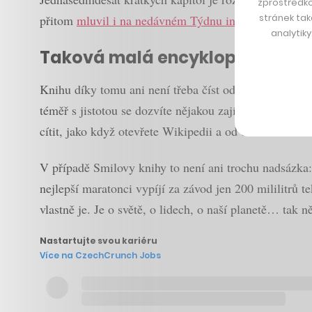
zprostředko
stránek tak
přitom
mluvil i na nedávném Týdnu inovací, na němž n
analytik
Taková malá encyklopedie
Knihu díky tomu ani není třeba číst od začátku do kon
téměř s jistotou se dozvíte nějakou zajímavou statist
cítit, jako když otevřete Wikipedii a od částicového 
V případě Smilovy knihy to není ani trochu nadsázka:
nejlepší maratonci vypíjí za závod jen 200 mililitrů 
vlastně je. Je o světě, o lidech, o naší planetě… tak 
Nastartujte svou kariéru
Více na CzechCrunch Jobs