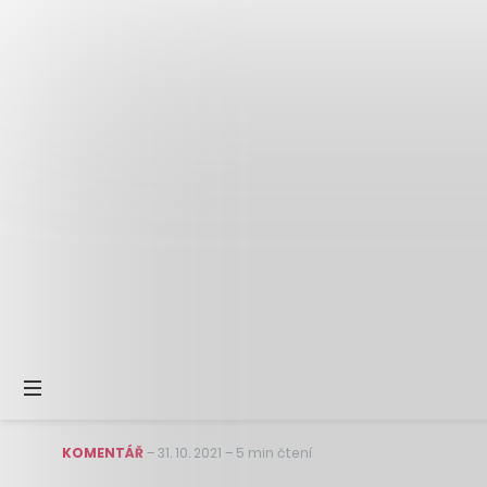
KOMENTÁŘ
–
31. 10. 2021
–
5 min čtení