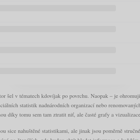
or šel v tématech kdovíjak po povrchu. Naopak – je ohromují
ficiálních statistik nadnárodních organizací nebo renomovanýc
 díky tomu sem tam ztratit niť, ale časté grafy a vizualizac
ou sice nahuštěné statistikami, ale jinak jsou poměrně struč