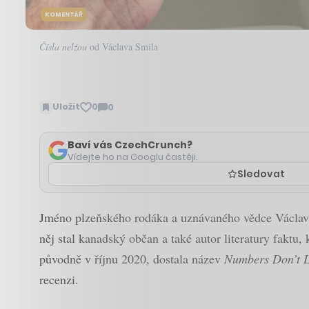
KOMENTÁŘ
Čísla nelžou
od Václava Smila
Uložit
0
0
Zobrazit
komentáře
Baví vás CzechCrunch?
Vídejte ho na Googlu častěji.
Sledovat
Jméno plzeňského rodáka a uznávaného vědce Václava 
něj stal kanadský občan a také autor literatury faktu, 
původně v říjnu 2020, dostala název
Numbers Don’t L
recenzi.