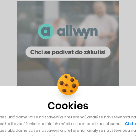
 tuto publikaci tou nejpřístupnější, kterou kdy Václav Smil n
Cookies
na zhruba 360 stránkách najdete.
ies ukládáme vaše nastavení a preferencí, analýze návštěvnosti naš
středkování funkcí sociálních médií a k personalizaci obsahu …
Číst 
totiž dal ambiciózní úkol: co nejobsáhleji, přitom stručně a 
ies ukládáme vaše nastavení a preferencí, analýze návštěvnosti naš
ka tematických bloků: lidé, státy, stroje, paliva a elektřina,