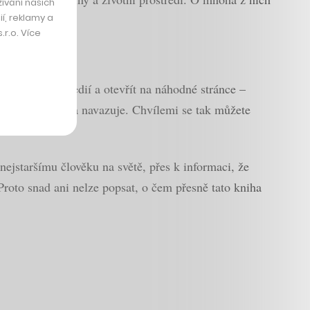
ívání našich
í, reklamy a
r.o. Více
malou encyklopedií a otevřít na náhodné stránce –
a sebe jen zřídka navazuje. Chvílemi se tak můžete
ejstaršímu člověku na světě, přes k informaci, že
 Proto snad ani nelze popsat, o čem přesně tato kniha