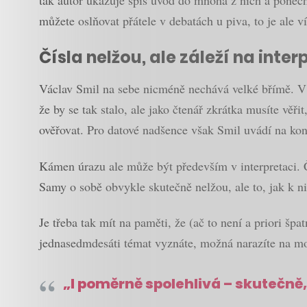
tak autor ukazuje spíš úvod do mnoha z nich a ponec
můžete oslňovat přátele v debatách u piva, to je ale v
Čísla nelžou, ale záleží na inter
Václav Smil na sebe nicméně nechává velké břímě. V p
že by se tak stalo, ale jako čtenář zkrátka musíte věř
ověřovat. Pro datové nadšence však Smil uvádí na ko
Kámen úrazu ale může být především v interpretaci. Čí
Samy o sobě obvykle skutečně nelžou, ale to, jak k n
Je třeba tak mít na paměti, že (ač to není a priori š
jednasedmdesáti témat vyznáte, možná narazíte na mo
„I poměrně spolehlivá – skutečně,