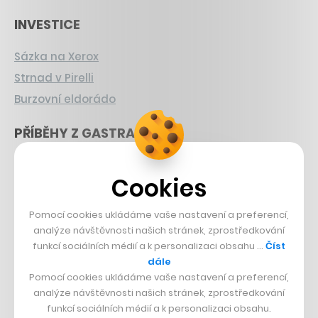
INVESTICE
Sázka na Xerox
Strnad v Pirelli
Burzovní eldorádo
PŘÍBĚHY Z GASTRA
Boční projekt, co se zvrtnul
Cookies
Francouzský šéfkuchař na Šumavě
Dva golfisti, co pečou
Pomocí cookies ukládáme vaše nastavení a preferencí,
analýze návštěvnosti našich stránek, zprostředkování
DESIGN
funkcí sociálních médií a k personalizaci obsahu …
Číst
dále
Bomma není tichá
Pomocí cookies ukládáme vaše nastavení a preferencí,
analýze návštěvnosti našich stránek, zprostředkování
Originální hodinky
funkcí sociálních médií a k personalizaci obsahu.
Nábytek z betonu