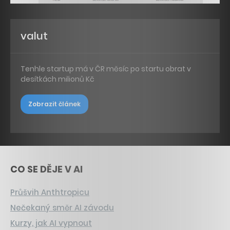
valut
Tenhle startup má v ČR měsíc po startu obrat v
desítkách milionů Kč
Zobrazit článek
CO SE DĚJE V AI
Průšvih Anthtropicu
Nečekaný směr AI závodu
Kurzy, jak AI vypnout