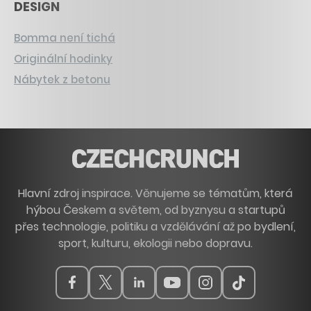
DESIGN
Bomma není tichá
Originální hodinky
Nábytek z betonu
Hlavní zdroj inspirace. Věnujeme se tématům, která
hýbou Českem a světem, od byznysu a startupů
přes technologie, politiku a vzdělávání až po bydlení,
sport, kulturu, ekologii nebo dopravu.