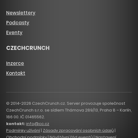
Newslettery
Podcasty
Eventy
CZECHCRUNCH
Inzerce
Kontakt
© 2014-2026 CzechCrunch.cz. Server provozuje společnost
CzechCrunch s.r.o. se sídlem Thámova 289/13, Praha 8 – Karlín,
186 00. IČ 01465562.
kontakt:
info@cc.cz
Podmínky užívání
|
Zásady zpracování osobních údajů
|
Obchodní podmínky
|
Návštěvní řád eventů
|
Nastavení