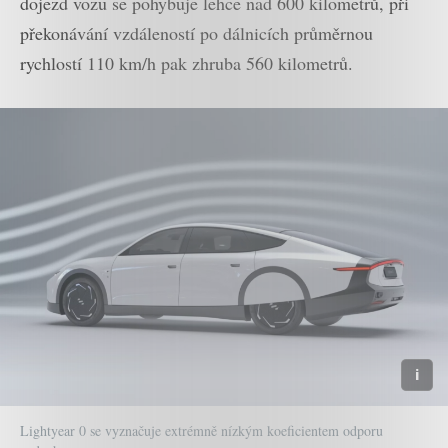
dojezd vozu se pohybuje lehce nad 600 kilometrů, při
překonávání vzdáleností po dálnicích průměrnou
rychlostí 110 km/h pak zhruba 560 kilometrů.
Lightyear 0 se vyznačuje extrémně nízkým koeficientem odporu