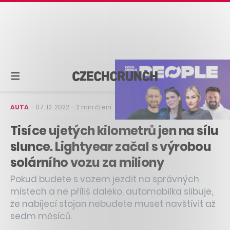
AUTA
–
07. 12. 2022
–
2 min čtení
Tisíce ujetých kilometrů jen na sílu
slunce. Lightyear začal s výrobou
solárního vozu za miliony
Pokud budete s vozem jezdit na správných
místech a ne příliš daleko, automobilka slibuje,
že nabíjecí stojan nebudete muset navštívit až
sedm měsíců.