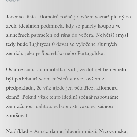
vzduchu
Jedenáct tisíc kilometrů ročně je ovšem scénář platný za
zcela ideálních podmínek, kdy se panely koupou ve
slunečních paprscích od rána do večera. Největší smysl
tedy bude Lightyear 0 dávat ve vyloženě slunných
zemích, jako je Španělsko nebo Portugalsko.
Ostatně sama automobilka tvrdí, že dobíjet by nemělo
být potřeba až sedm měsíců v roce, ovšem za
předpokladu, že vůz ujede jen pětatřicet kilometrů
denně. Pokud však tento ideální scénář nabouráme
zamračenou realitou, schopnosti vozu se začnou
zhoršovat.
Například v Amsterdamu, hlavním městě Nizozemska,