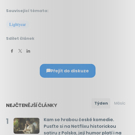
Související témata:
Lightyear
Sdílet článek
Přejít do diskuze
Týden
Měsíc
NEJČTENĚJŠÍ ČLÁNKY
1
Kam se hrabou české komedie.
Pusťte si na Netflixu historickou
satiru z Polska, její humor platí i na