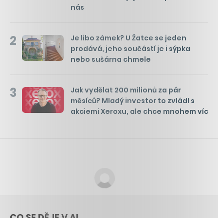
nás
2
Je libo zámek? U Žatce se jeden
prodává, jeho součástí je i sýpka
nebo sušárna chmele
3
Jak vydělat 200 milionů za pár
měsíců? Mladý investor to zvládl s
akciemi Xeroxu, ale chce mnohem víc
CO SE DĚJE V AI