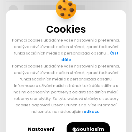
Cookies
S vozem by mělo být možné jet rychlostí až 160 km/h,
přičemž z „nuly na sto“ dokáže zrychlit za deset vteřin.
Pomocí cookies ukládáme vaše nastavení a preferencí,
analýze návštěvnosti našich stránek, zprostředkování
Lightyear 0 tak sice nebude ten nejsvižnější
funkcí sociálních médií a k personalizaci obsahu …
Číst
elektromobil (
tento titul mimochodem nedávno získal
dále
model Nevera od Rimacu
), může se však pochlubit
Pomocí cookies ukládáme vaše nastavení a preferencí,
analýze návštěvnosti našich stránek, zprostředkování
nízkým aerodynamickým odporem, jehož součinitel
funkcí sociálních médií a k personalizaci obsahu.
činí 0,175. Maximální efektivitě pak nahrává také nízká
Informace o užívání našich stránek také dále sdílíme s
našimi obchodními partnery z oblasti sociálních médií,
váha vozu 1 575 kilogramů.
reklamy a analytiky. Za tyto webové stránky a soubory
cookies odpovídá CzechCrunch s.r.o. Více informací
naleznete na následujícím
odkazu
.
Nastavení
Souhlasím