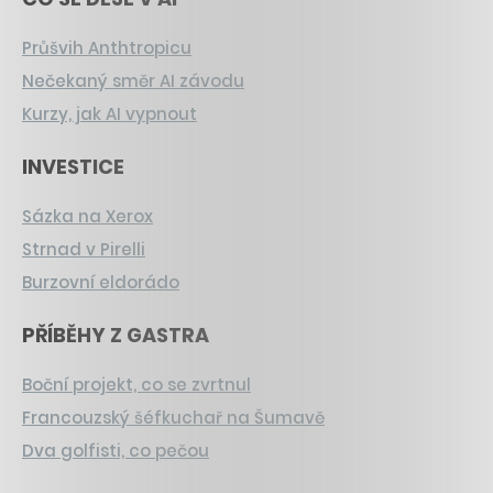
Průšvih Anthtropicu
Nečekaný směr AI závodu
Kurzy, jak AI vypnout
INVESTICE
Sázka na Xerox
Strnad v Pirelli
Burzovní eldorádo
PŘÍBĚHY Z GASTRA
Boční projekt, co se zvrtnul
Francouzský šéfkuchař na Šumavě
Dva golfisti, co pečou