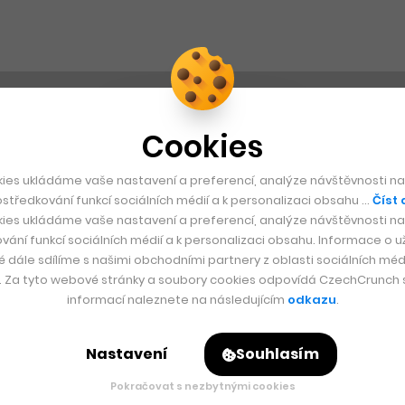
Cookies
ies ukládáme vaše nastavení a preferencí, analýze návštěvnosti naš
středkování funkcí sociálních médií a k personalizaci obsahu …
Číst 
ies ukládáme vaše nastavení a preferencí, analýze návštěvnosti naš
vání funkcí sociálních médií a k personalizaci obsahu. Informace o už
é dále sdílíme s našimi obchodními partnery z oblasti sociálních médi
y. Za tyto webové stránky a soubory cookies odpovídá CzechCrunch s.
informací naleznete na následujícím
odkazu
.
Nastavení
Souhlasím
Pokračovat s nezbytnými cookies