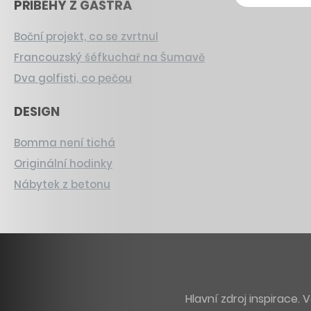
PŘÍBĚHY Z GASTRA
Boční projekt, co se zvrtnul
Francouzský šéfkuchař na Šumavě
Dva golfisti, co pečou
DESIGN
Bomma není tichá
Originální hodinky
Nábytek z betonu
Hlavní zdroj inspirace