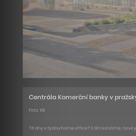
Centrála Komerční banky v pražsk
Foto: KB
Tři dny v týdnu home office? S tím končíme, nově j