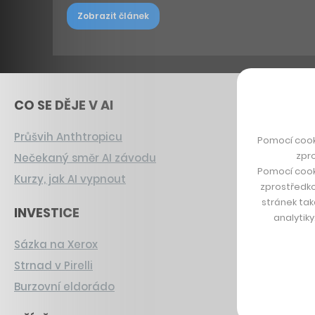
Zobrazit článek
CO SE DĚJE V AI
Průšvih Anthtropicu
Pomocí cook
zpro
Nečekaný směr AI závodu
Pomocí cook
Kurzy, jak AI vypnout
zprostředko
stránek tak
INVESTICE
analytik
Sázka na Xerox
Strnad v Pirelli
Burzovní eldorádo