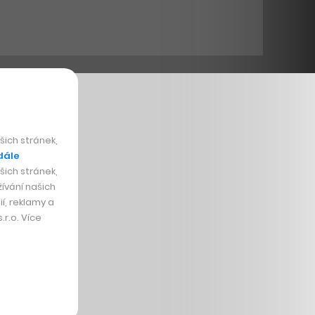
ich stránek,
dále
ich stránek,
ívání našich
í, reklamy a
r.o. Více