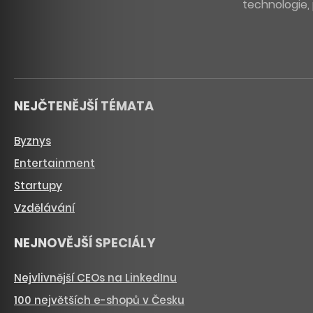
technologie, 
NEJČTENĚJŠÍ TÉMATA
Byznys
Entertainment
Startupy
Vzdělávání
NEJNOVĚJŠÍ SPECIÁLY
Nejvlivnější CEOs na LinkedInu
100 největších e-shopů v Česku