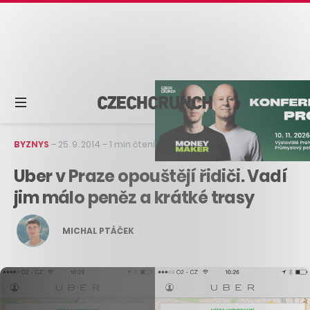
BYZNYS
–
25. 9. 2014
–
1 min čtení
Uber v Praze opouštějí řidiči. Vadí
jim málo peněz a krátké trasy
MICHAL PTÁČEK