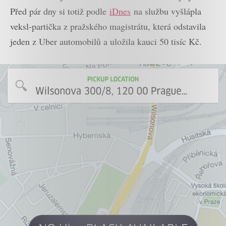
Před pár dny si totiž podle
iDnes
na službu vyšlápla
veksl-partička z pražského magistrátu, která odstavila
jeden z Uber automobilů a uložila kauci 50 tisíc Kč.