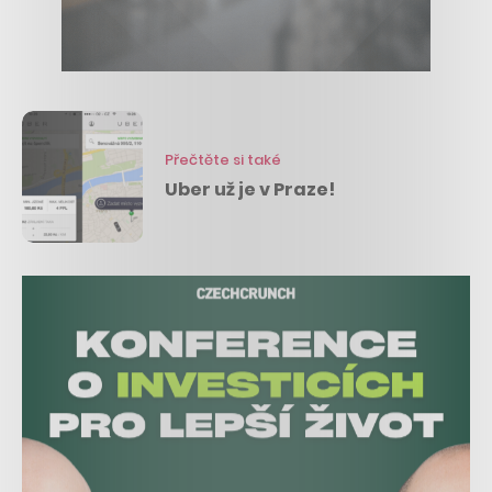
Přečtěte si také
Uber už je v Praze!