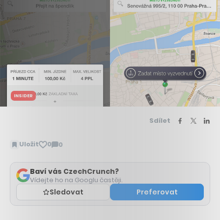
INSIDER
Sdílet
Uložit
0
0
Zobrazit
komentáře
Baví vás CzechCrunch?
Vídejte ho na Googlu častěji.
Sledovat
Preferovat