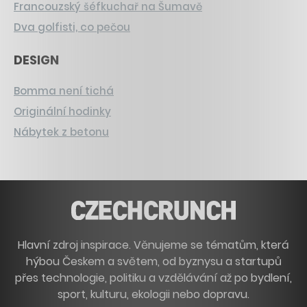
Francouzský šéfkuchař na Šumavě
Dva golfisti, co pečou
DESIGN
Bomma není tichá
Originální hodinky
Nábytek z betonu
Hlavní zdroj inspirace. Věnujeme se tématům, která
hýbou Českem a světem, od byznysu a startupů
přes technologie, politiku a vzdělávání až po bydlení,
sport, kulturu, ekologii nebo dopravu.