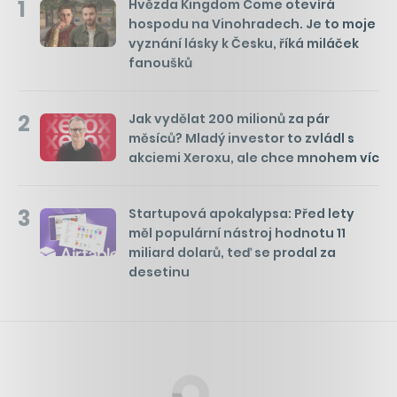
1
Hvězda Kingdom Come otevírá
hospodu na Vinohradech. Je to moje
vyznání lásky k Česku, říká miláček
fanoušků
2
Jak vydělat 200 milionů za pár
měsíců? Mladý investor to zvládl s
akciemi Xeroxu, ale chce mnohem víc
3
Startupová apokalypsa: Před lety
měl populární nástroj hodnotu 11
miliard dolarů, teď se prodal za
desetinu