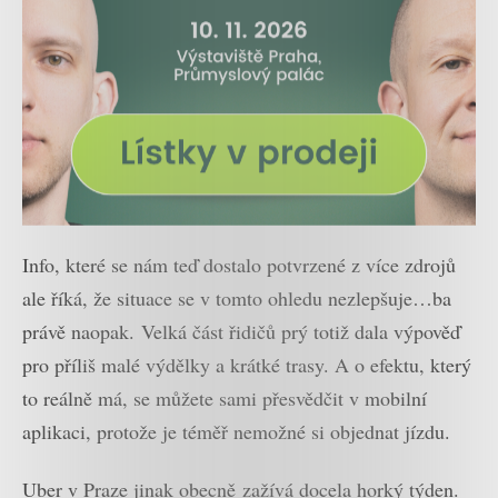
Info, které se nám teď dostalo potvrzené z více zdrojů
ale říká, že situace se v tomto ohledu nezlepšuje…ba
právě naopak. Velká část řidičů prý totiž dala výpověď
pro příliš malé výdělky a krátké trasy. A o efektu, který
to reálně má, se můžete sami přesvědčit v mobilní
aplikaci, protože je téměř nemožné si objednat jízdu.
Uber v Praze jinak obecně zažívá docela horký týden.