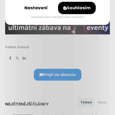
Nastavení
Souhlasím
Pokračovat s nezbytnými cookies
Sdílet článek
Přejít do diskuze
Týden
Měsíc
NEJČTENĚJŠÍ ČLÁNKY