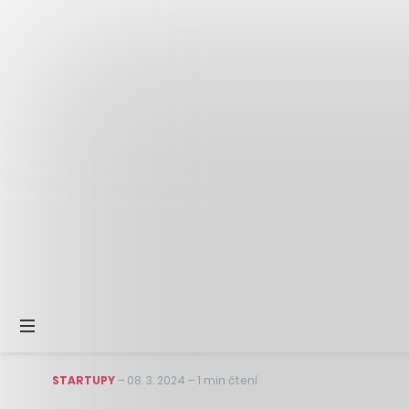
STARTUPY
–
08. 3. 2024
–
1 min čtení