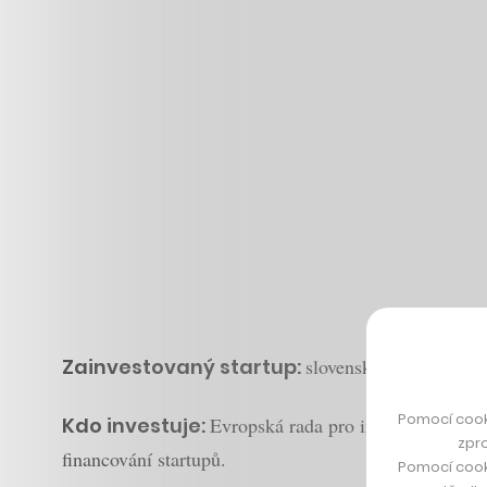
Zainvestovaný startup:
slovenský Powerful Me
Pomocí cook
Kdo investuje:
Evropská rada pro inovace (EIC), k
zpro
financování startupů.
Pomocí cook