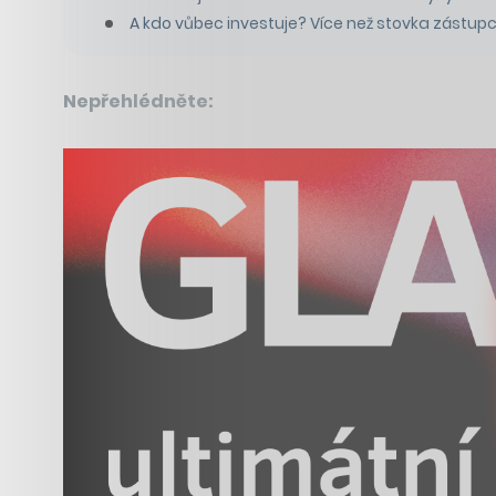
A kdo vůbec investuje? Více než stovka zástup
Nepřehlédněte: