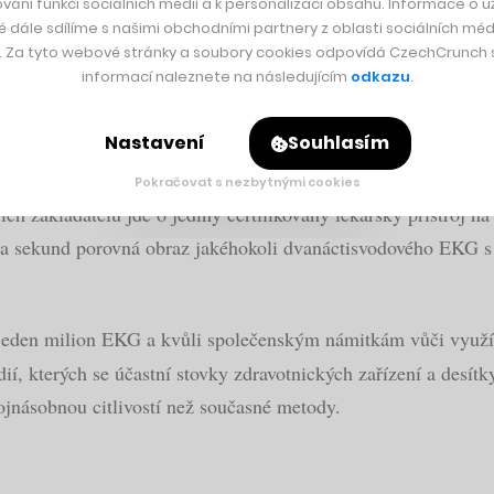
vání funkcí sociálních médií a k personalizaci obsahu. Informace o už
 eur spolu s investicí pět milionů eur (v přepočtu dohromady 
é dále sdílíme s našimi obchodními partnery z oblasti sociálních médi
y. Za tyto webové stránky a soubory cookies odpovídá CzechCrunch s.
informací naleznete na následujícím
odkazu
.
avřel investici
ve výši 150 milionů korun i od české společnos
ého, Petra Pudila a Vasila Bobely.
Nastavení
Souhlasím
etaci EKG s názvem PMcardio umožňuje lékařům a zdravotnický
Pokračovat s nezbytnými cookies
ch zakladatelů jde o jediný certifikovaný lékařský přístroj na 
a sekund porovná obraz jakéhokoli dvanáctisvodového EKG s
jeden milion EKG a kvůli společenským námitkám vůči využívá
ií, kterých se účastní stovky zdravotnických zařízení a desít
dvojnásobnou citlivostí než současné metody.