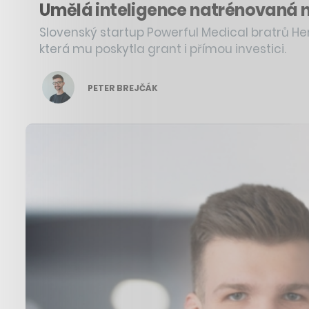
Umělá inteligence natrénovaná na
Slovenský startup Powerful Medical bratrů H
která mu poskytla grant i přímou investici.
PETER BREJČÁK