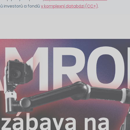
ců investorů a fondů
v komplexní databázi (CC+)
.