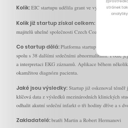
zprostředko
Kolik:
EIC startupu udělila grant ve výši 2,5 milionu
stránek tak
analytik
Kolik již startup získal celkem:
V roce 2022
uz
majitelů uhelné společnosti Czech Coal Jana Dobrovsk
Co startup dělá:
Platforma startupu pro interpr
spolu s 38 dalšími srdečními abnormalitami. Podle její
a interpretaci EKG záznamů. Aplikace během několik
okamžitou diagnózu pacienta.
Jaké jsou výsledky:
Startup již oskenoval téměř 
klíčová data z výsledků mezinárodních klinických stud
odhalit akutní srdeční infarkt o tři hodiny dříve a s 
Zakladatelé:
bratři Martin a Robert Hermanovi