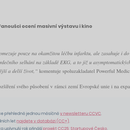
Fanoušci ocení masivní výstavu i kino
eomezuje pouze na okamžitou léčbu infarktu, ale zasahuje i d
 srdečního selhání na základě EKG, a to již u asymptomatickýc
ší a delší život,“
komentuje spoluzakladatel Powerful Medic
ozšíření svého působení v rámci zemí Evropské unie i na expa
ice přehledně jednou měsíčně
v newsletteru CCVC
.
dních let
najdete v databázi (CC+)
.
a uplynulý rok přináší
projekt CC25: Startupové Česko
.