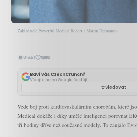
Zakladatelé Powerful Medical Robert a Martin Hermanovi
Uložit
0
0
Zobrazit
komentáře
Baví vás CzechCrunch?
Vídejte ho na Googlu častěji.
Sledovat
Vede boj proti kardiovaskulárním chorobám, které jsou
Medical dokáže i díky umělé inteligenci porovnat EK
tři hodiny dříve než současné modely. To zaujalo Evr