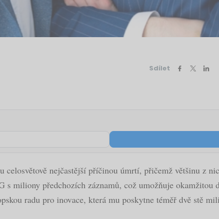
Sdílet
 celosvětově nejčastější příčinou úmrtí, přičemž většinu z ni
G s miliony předchozích záznamů, což umožňuje okamžitou di
opskou radu pro inovace, která mu poskytne téměř dvě stě mil