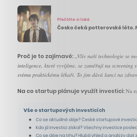
Přečtěte si také
Česko čeká potterovské léto. 
Proč je to zajímavé:
„Vliv naší technologie se n
inteligence, které vyvíjíme, se zaměřují na screening
svému praktickému lékaři. To jim dává šanci na zdravěj
Na co startup plánuje využít investici:
Na r
Vše o startupových investicích
Co se aktuálně děje? České startupové invest
Kdo již investici získal? Všechny investice posle
Co se děje na trhu? Hlubší vhled a analýzy dat z