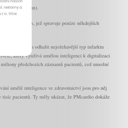
ívání našich
190 milionů korun).
í, reklamy a
r.o. Více
ti BPD Partners, jež spravuje peníze někdejších
m pracovníkům odhalit nejožehavější typ infarktu
světě, který využívá umělou inteligenci k digitalizaci
 miliony předchozích záznamů pacientů, což umožní
ní umělé inteligence ve zdravotnictví jsou pro něj
ky tisíc pacientů. Ty měly ukázat, že PMcardio dokáže