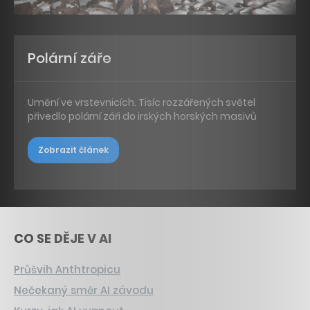
Polární záře
Umění ve vrstevnicích. Tisíc rozzářených světel
přivedlo polární záři do irských horských masivů
Zobrazit článek
CO SE DĚJE V AI
Průšvih Anthtropicu
Nečekaný směr AI závodu