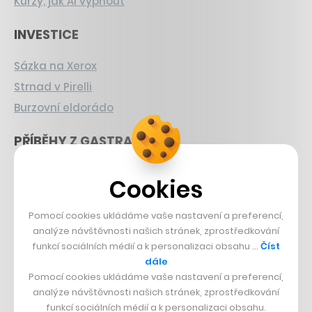
Kurzy, jak AI vypnout
INVESTICE
Sázka na Xerox
Strnad v Pirelli
Burzovní eldorádo
PŘÍBĚHY Z GASTRA
Boční projekt, co se zvrtnul
Cookies
Francouzský šéfkuchař na Šumavě
Dva golfisti, co pečou
Pomocí cookies ukládáme vaše nastavení a preferencí,
analýze návštěvnosti našich stránek, zprostředkování
DESIGN
funkcí sociálních médií a k personalizaci obsahu …
Číst
dále
Pomocí cookies ukládáme vaše nastavení a preferencí,
Bomma není tichá
analýze návštěvnosti našich stránek, zprostředkování
Originální hodinky
funkcí sociálních médií a k personalizaci obsahu.