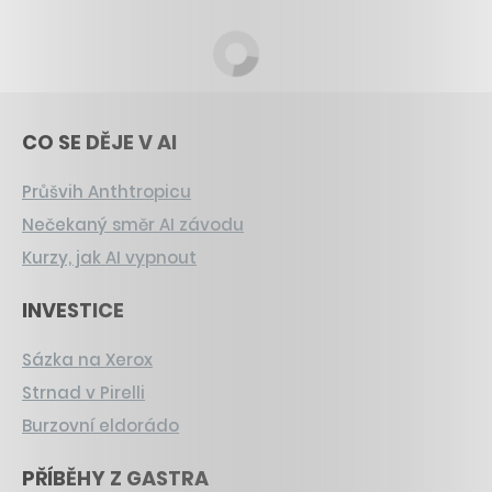
CO SE DĚJE V AI
Průšvih Anthtropicu
Nečekaný směr AI závodu
Kurzy, jak AI vypnout
INVESTICE
Sázka na Xerox
Strnad v Pirelli
Burzovní eldorádo
PŘÍBĚHY Z GASTRA