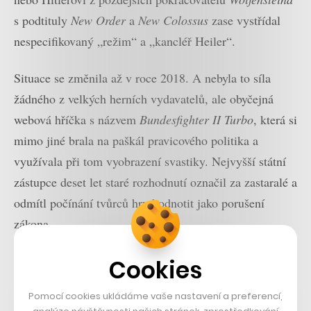
s podtituly
New Order
a
New Colossus
zase vystřídal
nespecifikovaný „režim“ a „kancléř Heiler“.
Situace se změnila až v roce 2018. A nebyla to síla
žádného z velkých herních vydavatelů, ale obyčejná
webová hříčka s názvem
Bundesfighter II Turbo
, která si
mimo jiné brala na paškál pravicového politika a
využívala při tom vyobrazení svastiky. Nejvyšší státní
zástupce deset let staré rozhodnutí označil za zastaralé a
odmítl počínání tvůrců hry hodnotit jako porušení
zákona.
Nastartujte svou kariéru
Cookies
Více na CzechCrunch Jobs
Pomocí cookies ukládáme vaše nastavení a preferencí,