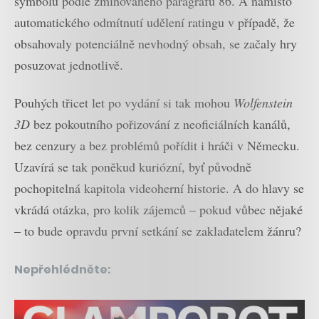
symbolů podle zmiňovaného paragrafu 86. A namísto
automatického odmítnutí udělení ratingu v případě, že
obsahovaly potenciálně nevhodný obsah, se začaly hry
posuzovat jednotlivě.
Pouhých třicet let po vydání si tak mohou
Wolfenstein
3D
bez pokoutního pořizování z neoficiálních kanálů,
bez cenzury a bez problémů pořídit i hráči v Německu.
Uzavírá se tak poněkud kuriózní, byť původně
pochopitelná kapitola videoherní historie. A do hlavy se
vkrádá otázka, pro kolik zájemců – pokud vůbec nějaké
– to bude opravdu první setkání se zakladatelem žánru?
Nepřehlédněte: