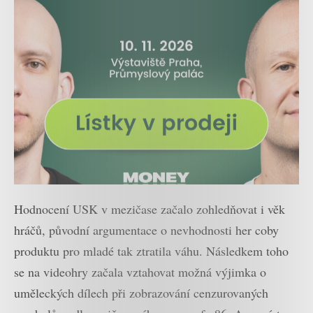
Hodnocení USK v mezičase začalo zohledňovat i věk
hráčů, původní argumentace o nevhodnosti her coby
produktu pro mladé tak ztratila váhu. Následkem toho
se na videohry začala vztahovat možná výjimka o
uměleckých dílech při zobrazování cenzurovaných