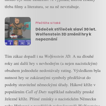
třeba filmy a literatura, se na ně nevztahuje.
Přečtěte si také
Dědeček stříleček slaví 30 let.
Wolfenstein 3D změnil hry k
nepoznání
Tím zákaz dopadl i na
Wolfenstein 3D.
A na dlouhé
roky ani další hry s nevhodným (a nejen nacistickým)
obsahem jednoduše nedostávaly rating. Výsledkem byla
nutnost hry se zakázanými symboly předělávat do
podoby stravitelné německými úřady. Hákové kříže v
populárním
Call of Duty
například nahradily pruské
železné kříže. Přímé zmínky o nacistickém Německu
nebo Hitlerovi z pozdějších pokračovatelů
Wolfensteina