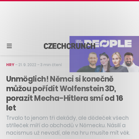
HRY
–
21. 9. 2022
–
3 min čtení
Unmöglich! Němci si konečně
můžou pořídit Wolfenstein 3D,
porazit Mecha-Hitlera smí od 16
let
Trvalo to jenom tři dekády, ale dědeček všech
stříleček míří do obchodů v Německu. Násilí a
nacismus už nevadí, ale na hru musíte mít věk.