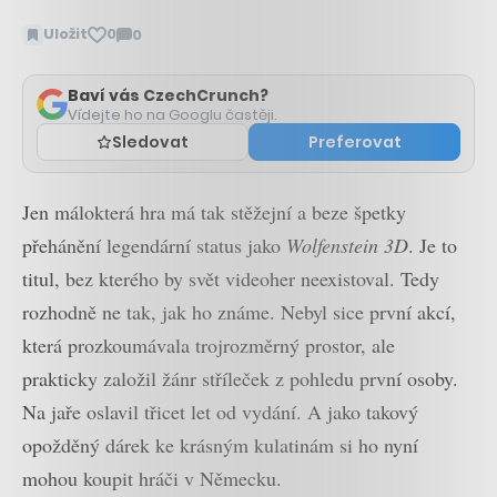
Uložit
0
0
Zobrazit
komentáře
Baví vás CzechCrunch?
Vídejte ho na Googlu častěji.
Sledovat
Preferovat
Jen málokterá hra má tak stěžejní a beze špetky
přehánění legendární status jako
Wolfenstein 3D
. Je to
titul, bez kterého by svět videoher neexistoval. Tedy
rozhodně ne tak, jak ho známe. Nebyl sice první akcí,
která prozkoumávala trojrozměrný prostor, ale
prakticky založil žánr stříleček z pohledu první osoby.
Na jaře oslavil třicet let od vydání. A jako takový
opožděný dárek ke krásným kulatinám si ho nyní
mohou koupit hráči v Německu.