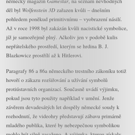
německý magazín
Gamestar
, na seznam nevhodných
děl byl
Wolfenstein 3D
zařazen kvůli – dnešním
pohledem poněkud primitivnímu – vyobrazení násilí.
Až v roce 1998 byl zakázán kvůli nacistické symbolice,
jíž je samozřejmě plný. Ačkoliv jen v podobě kulis
nepřátelského prostředí, kterým se hrdina B. J.
Blazkowicz prostřílí až k Hitlerovi.
Paragrafy 86 a 86a německého trestního zákoníku totiž
hovoří o zákazu rozšiřování a užívání symbolů
protiústavních organizací. Současně uvádí výjimku,
pokud jsou tyto použity například v umění. Jenže
závěrem devadesátých let dospěly německé soudy k
rozhodnutí, že videohry představují zábavu primárně
mladého publika, které by nebezpečnou symbolikou
mohlo být silně zasaženo. A výjimka, kterou získaly