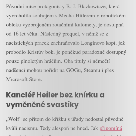
Původní mise protagonisty B. J. Blazkowicze, která
vyvrcholila soubojem s Mecha-Hitlerem v robotickém
obleku vyzbrojeném rotačními kulomety, je dostupná
od 16 let věku. Následný prequel, v němž se z
nacistických pracek zachraňovalo Longinovo kopí, jež
probodlo Kristův bok, je poněkud paradoxně dostupný
pouze plnoletým hráčům. Oba tituly si němečtí
nadšenci mohou pořídit na GOGu, Steamu i přes
Microsoft Store.
Kancléř Heiler bez knírku a
vyměněné svastiky
„Wolf“ se přitom do křížku s úřady nedostal původně
kvůli nacismu. Tedy alespoň ne hned. Jak
připomíná