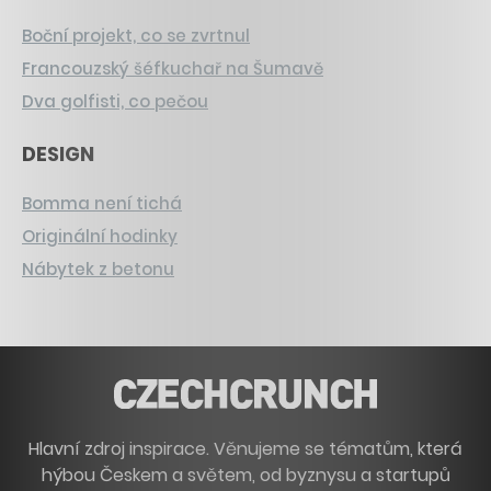
Boční projekt, co se zvrtnul
Francouzský šéfkuchař na Šumavě
Dva golfisti, co pečou
DESIGN
Bomma není tichá
Originální hodinky
Nábytek z betonu
Hlavní zdroj inspirace. Věnujeme se tématům, která
hýbou Českem a světem, od byznysu a startupů