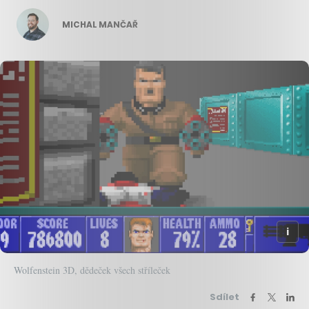
MICHAL MANČAŘ
Wolfenstein 3D, dědeček všech stříleček
Sdílet