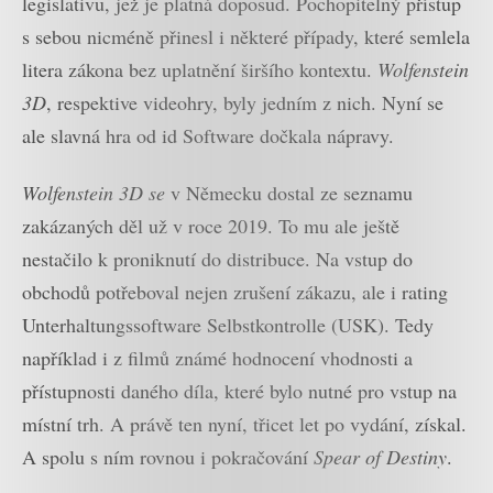
legislativu, jež je platná doposud. Pochopitelný přístup
s sebou nicméně přinesl i některé případy, které semlela
litera zákona bez uplatnění širšího kontextu.
Wolfenstein
3D
, respektive videohry, byly jedním z nich. Nyní se
ale slavná hra od id Software dočkala nápravy.
Wolfenstein 3D se
v Německu dostal ze seznamu
zakázaných děl už v roce 2019. To mu ale ještě
nestačilo k proniknutí do distribuce. Na vstup do
obchodů potřeboval nejen zrušení zákazu, ale i rating
Unterhaltungssoftware Selbstkontrolle (USK). Tedy
například i z filmů známé hodnocení vhodnosti a
přístupnosti daného díla, které bylo nutné pro vstup na
místní trh. A právě ten nyní, třicet let po vydání, získal.
A spolu s ním rovnou i pokračování
Spear of Destiny
.