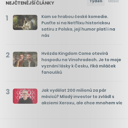
Týden
Měsíc
NEJČTENĚJŠÍ ČLÁNKY
1
Kam se hrabou české komedie.
Pusťte si na Netflixu historickou
satiru z Polska, její humor platí i na
nás
2
Hvězda Kingdom Come otevírá
hospodu na Vinohradech. Je to moje
vyznání lásky k Česku, říká miláček
fanoušků
3
Jak vydělat 200 milionů za pár
měsíců? Mladý investor to zvládl s
akciemi Xeroxu, ale chce mnohem víc