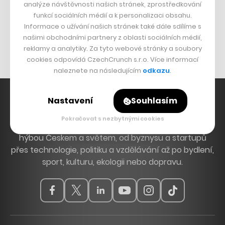
analýze návštěvnosti našich stránek, zprostředkování
Bomma není tichá
funkcí sociálních médií a k personalizaci obsahu.
Informace o užívání našich stránek také dále sdílíme s
Originální hodinky
našimi obchodními partnery z oblasti sociálních médií,
Nábytek z betonu
reklamy a analytiky. Za tyto webové stránky a soubory
cookies odpovídá CzechCrunch s.r.o. Více informací
naleznete na následujícím
odkazu
.
Nastavení
Souhlasím
Pokračovat s nezbytnými cookies
Hlavní zdroj inspirace. Věnujeme se tématům, která
hýbou Českem a světem, od byznysu a startupů
přes technologie, politiku a vzdělávání až po bydlení,
sport, kulturu, ekologii nebo dopravu.