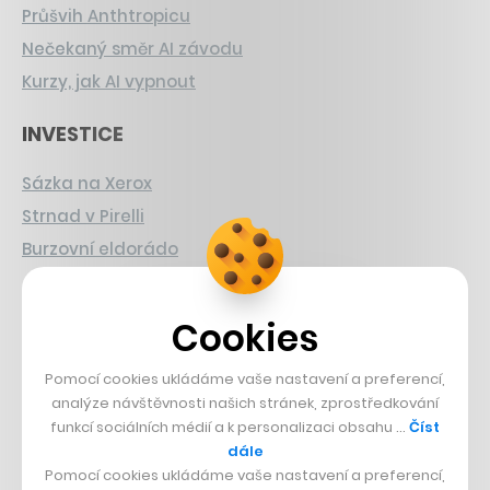
Průšvih Anthtropicu
Nečekaný směr AI závodu
Kurzy, jak AI vypnout
INVESTICE
Sázka na Xerox
Strnad v Pirelli
Burzovní eldorádo
PŘÍBĚHY Z GASTRA
Cookies
Boční projekt, co se zvrtnul
Pomocí cookies ukládáme vaše nastavení a preferencí,
Francouzský šéfkuchař na Šumavě
analýze návštěvnosti našich stránek, zprostředkování
Dva golfisti, co pečou
funkcí sociálních médií a k personalizaci obsahu …
Číst
dále
DESIGN
Pomocí cookies ukládáme vaše nastavení a preferencí,