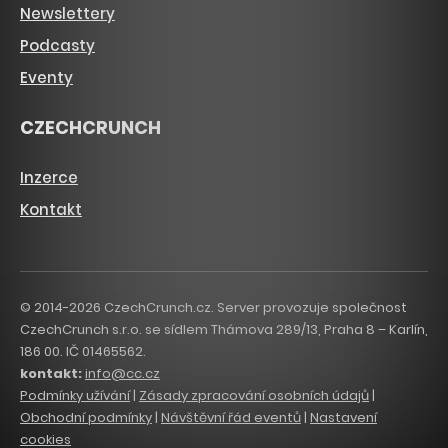
Newslettery
Podcasty
Eventy
CZECHCRUNCH
Inzerce
Kontakt
© 2014-2026 CzechCrunch.cz. Server provozuje společnost
CzechCrunch s.r.o. se sídlem Thámova 289/13, Praha 8 – Karlín,
186 00. IČ 01465562.
kontakt:
info@cc.cz
Podmínky užívání
|
Zásady zpracování osobních údajů
|
Obchodní podmínky
|
Návštěvní řád eventů
|
Nastavení
cookies