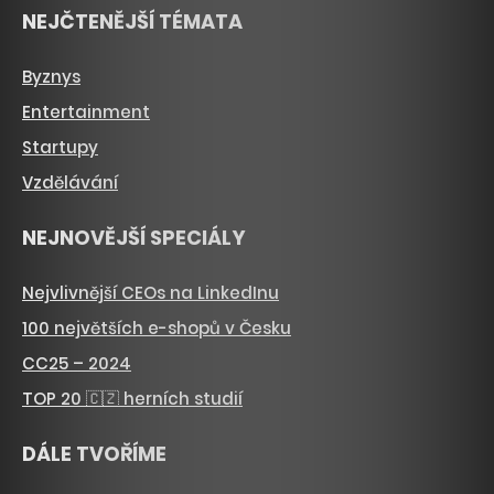
NEJČTENĚJŠÍ TÉMATA
Byznys
Entertainment
Startupy
Vzdělávání
NEJNOVĚJŠÍ SPECIÁLY
Nejvlivnější CEOs na LinkedInu
100 největších e-shopů v Česku
CC25 – 2024
TOP 20 🇨🇿 herních studií
DÁLE TVOŘÍME