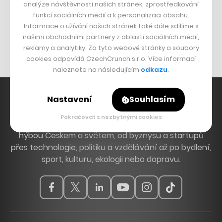
analýze návštěvnosti našich stránek, zprostředkování
Bomma není tichá
funkcí sociálních médií a k personalizaci obsahu.
Informace o užívání našich stránek také dále sdílíme s
Originální hodinky
našimi obchodními partnery z oblasti sociálních médií,
Nábytek z betonu
reklamy a analytiky. Za tyto webové stránky a soubory
cookies odpovídá CzechCrunch s.r.o. Více informací
naleznete na následujícím
odkazu
.
Nastavení
Souhlasím
Pokračovat s nezbytnými cookies
Hlavní zdroj inspirace. Věnujeme se tématům, která
hýbou Českem a světem, od byznysu a startupů
přes technologie, politiku a vzdělávání až po bydlení,
sport, kulturu, ekologii nebo dopravu.