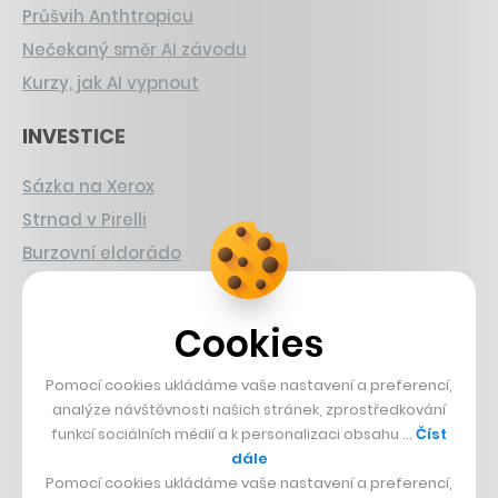
Průšvih Anthtropicu
Nečekaný směr AI závodu
Kurzy, jak AI vypnout
INVESTICE
Sázka na Xerox
Strnad v Pirelli
Burzovní eldorádo
PŘÍBĚHY Z GASTRA
Cookies
Boční projekt, co se zvrtnul
Pomocí cookies ukládáme vaše nastavení a preferencí,
Francouzský šéfkuchař na Šumavě
analýze návštěvnosti našich stránek, zprostředkování
Dva golfisti, co pečou
funkcí sociálních médií a k personalizaci obsahu …
Číst
dále
DESIGN
Pomocí cookies ukládáme vaše nastavení a preferencí,