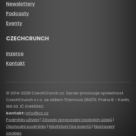
Newslettery
Podcasty
Eventy
CZECHCRUNCH
Inzerce
Kontakt
© 2014-2026 CzechCrunch.cz. Server provozuje společnost
CzechCrunch s.r.o. se sídlem Thámova 289/13, Praha 8 – Karlín,
186 00. IČ 01465562.
kontakt:
info@cc.cz
Podmínky užívání
|
Zásady zpracování osobních údajů
|
Obchodní podmínky
|
Návštěvní řád eventů
|
Nastavení
cookies