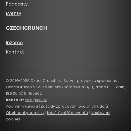
Podcasty
Eventy
CZECHCRUNCH
Inzerce
Kontakt
© 2014-2026 CzechCrunch.cz. Server provozuje společnost
CzechCrunch s.r.o. se sídlem Thámova 289/13, Praha 8 – Karlín,
186 00. IČ 01465562.
kontakt:
info@cc.cz
Podmínky užívání
|
Zásady zpracování osobních údajů
|
Obchodní podmínky
|
Návštěvní řád eventů
|
Nastavení
cookies