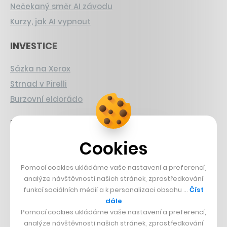
Nečekaný směr AI závodu
Kurzy, jak AI vypnout
INVESTICE
Sázka na Xerox
Strnad v Pirelli
Burzovní eldorádo
PŘÍBĚHY Z GASTRA
Cookies
Boční projekt, co se zvrtnul
Francouzský šéfkuchař na Šumavě
Pomocí cookies ukládáme vaše nastavení a preferencí,
Dva golfisti, co pečou
analýze návštěvnosti našich stránek, zprostředkování
funkcí sociálních médií a k personalizaci obsahu …
Číst
DESIGN
dále
Pomocí cookies ukládáme vaše nastavení a preferencí,
analýze návštěvnosti našich stránek, zprostředkování
Bomma není tichá