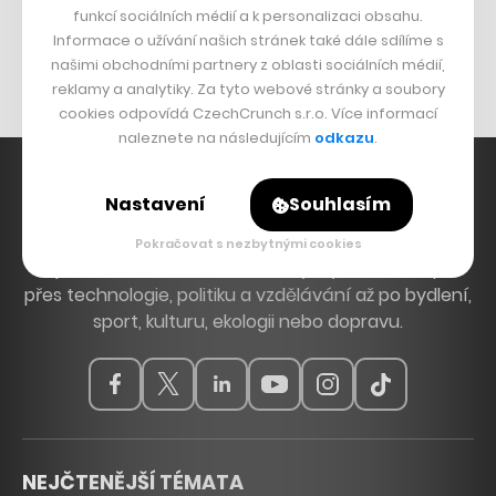
funkcí sociálních médií a k personalizaci obsahu.
Originální hodinky
Informace o užívání našich stránek také dále sdílíme s
Nábytek z betonu
našimi obchodními partnery z oblasti sociálních médií,
reklamy a analytiky. Za tyto webové stránky a soubory
cookies odpovídá CzechCrunch s.r.o. Více informací
naleznete na následujícím
odkazu
.
Nastavení
Souhlasím
Hlavní zdroj inspirace. Věnujeme se tématům, která
Pokračovat s nezbytnými cookies
hýbou Českem a světem, od byznysu a startupů
přes technologie, politiku a vzdělávání až po bydlení,
sport, kulturu, ekologii nebo dopravu.
NEJČTENĚJŠÍ TÉMATA