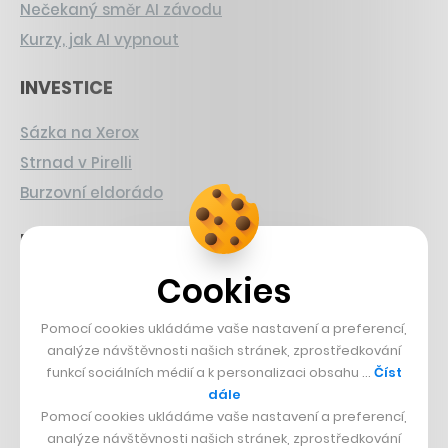
Nečekaný směr AI závodu
Kurzy, jak AI vypnout
INVESTICE
Sázka na Xerox
Strnad v Pirelli
Burzovní eldorádo
PŘÍBĚHY Z GASTRA
Cookies
Boční projekt, co se zvrtnul
Francouzský šéfkuchař na Šumavě
Pomocí cookies ukládáme vaše nastavení a preferencí,
Dva golfisti, co pečou
analýze návštěvnosti našich stránek, zprostředkování
funkcí sociálních médií a k personalizaci obsahu …
Číst
DESIGN
dále
Pomocí cookies ukládáme vaše nastavení a preferencí,
Bomma není tichá
analýze návštěvnosti našich stránek, zprostředkování