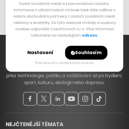
funkcí sociálních médií a k personalizaci obsahu.
Originální hodinky
Informace o užívání našich stránek také dále sdílíme s
Nábytek z betonu
našimi obchodními partnery z oblasti sociálních médií,
reklamy a analytiky. Za tyto webové stránky a soubory
cookies odpovídá CzechCrunch s.r.o. Více informací
naleznete na následujícím
odkazu
.
Nastavení
Souhlasím
Hlavní zdroj inspirace. Věnujeme se tématům, která
Pokračovat s nezbytnými cookies
hýbou Českem a světem, od byznysu a startupů
přes technologie, politiku a vzdělávání až po bydlení,
sport, kulturu, ekologii nebo dopravu.
NEJČTENĚJŠÍ TÉMATA