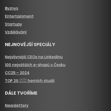
Byznys
Entertainment
Startupy
Vzdělávání
NEJNOVĚJŠÍ SPECIÁLY
Nejvlivnější CEOs na LinkedInu
100 největších e-shopů v Česku
CC25 – 2024
TOP 20 🇨🇿 herních studií
DÁLE TVOŘÍME
Newslettery