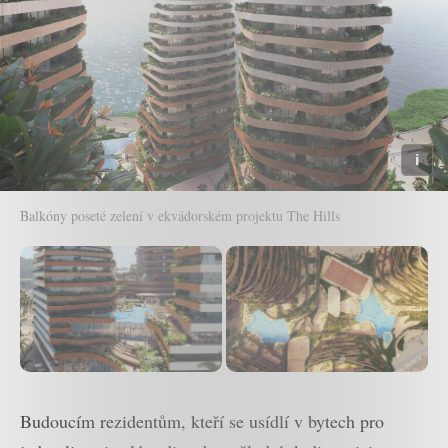
Balkóny poseté zelení v ekvádorském projektu The Hills
Budoucím rezidentům, kteří se usídlí v bytech pro