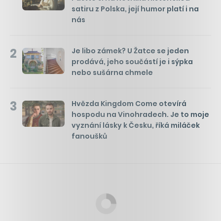
satiru z Polska, její humor platí i na
nás
2
Je libo zámek? U Žatce se jeden
prodává, jeho součástí je i sýpka
nebo sušárna chmele
3
Hvězda Kingdom Come otevírá
hospodu na Vinohradech. Je to moje
vyznání lásky k Česku, říká miláček
fanoušků