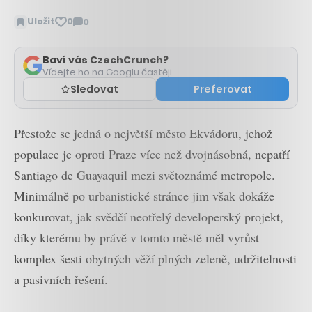
Uložit
0
0
Zobrazit
komentáře
Baví vás CzechCrunch?
Vídejte ho na Googlu častěji.
Sledovat
Preferovat
Přestože se jedná o největší město Ekvádoru, jehož
populace je oproti Praze více než dvojnásobná, nepatří
Santiago de Guayaquil mezi světoznámé metropole.
Minimálně po urbanistické stránce jim však dokáže
konkurovat, jak svědčí neotřelý developerský projekt,
díky kterému by právě v tomto městě měl vyrůst
komplex šesti obytných věží plných zeleně, udržitelnosti
a pasivních řešení.