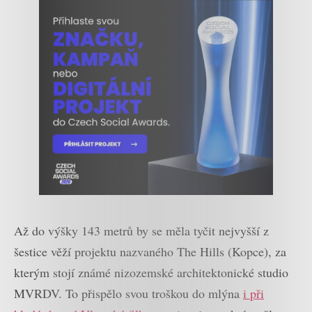
Až do výšky 143 metrů by se měla tyčit nejvyšší z
šestice věží projektu nazvaného The Hills (Kopce), za
kterým stojí známé nizozemské architektonické studio
MVRDV. To přispělo svou troškou do mlýna
i při