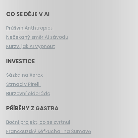
CO SE DĚJE V AI
Průšvih Anthtropicu
Nečekaný směr AI závodu
Kurzy, jak AI vypnout
INVESTICE
Sázka na Xerox
Strnad v Pirelli
Burzovní eldorádo
PŘÍBĚHY Z GASTRA
Boční projekt, co se zvrtnul
Francouzský šéfkuchař na Šumavě