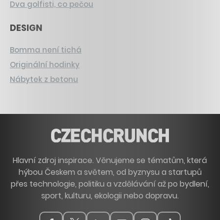
Dva golfisti, co pečou
DESIGN
Bomma není tichá
Originální hodinky
Nábytek z betonu
Hlavní zdroj inspirace. Věnujeme se tématům, která
hýbou Českem a světem, od byznysu a startupů
přes technologie, politiku a vzdělávání až po bydlení,
sport, kulturu, ekologii nebo dopravu.