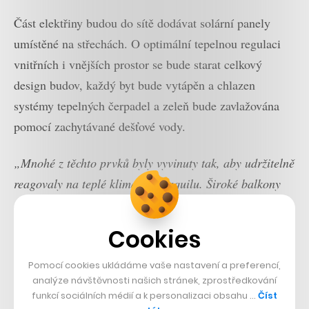
Část elektřiny budou do sítě dodávat solární panely
umístěné na střechách. O optimální tepelnou regulaci
vnitřních i vnějších prostor se bude starat celkový
design budov, každý byt bude vytápěn a chlazen
systémy tepelných čerpadel a zeleň bude zavlažována
pomocí zachytávané dešťové vody.
„Mnohé z těchto prvků byly vyvinuty tak, aby udržitelně
reagovaly na teplé klima Guayaquilu. Široké balkony
stíní skleněné fasádě, zatímco umístění věží a zakřivené
tvary pomáhají zlepšit větrání a umožňují, aby vítr
Cookies
nerušeně proudil po pozemku,“
popisují architekti
MVRDV.
Pomocí cookies ukládáme vaše nastavení a preferencí,
analýze návštěvnosti našich stránek, zprostředkování
funkcí sociálních médií a k personalizaci obsahu …
Číst
Nastartujte svou kariéru