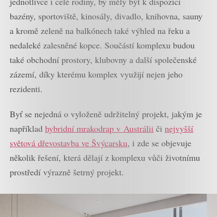
jednotlivce i celé rodiny, by měly být k dispozici
bazény, sportoviště, kinosály, divadlo, knihovna, sauny
a kromě zeleně na balkónech také výhled na řeku a
nedaleké zalesněné kopce. Součástí komplexu budou
také obchodní prostory, klubovny a další společenské
zázemí, díky kterému komplex využijí nejen jeho
rezidenti.
Byť se nejedná o vyloženě udržitelný projekt, jakým je
například
hybridní mrakodrap v Austrálii
či
nejvyšší
světová dřevostavba ve Švýcarsku
, i zde se objevuje
několik řešení, která dělají z komplexu vůči životnímu
prostředí výrazně šetrný projekt.