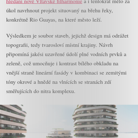
hledání nové Vltavské filharmonie
a i tentokrát mělo za
úkol navrhnout projekt situovaný na břehu řeky,
konkrétně Rio Guayas, na které město leží.
Výsledkem je soubor staveb, jejichž design má odrážet
topografii, tedy tvarosloví místní krajiny. Návrh
připomíná jakési uzavřené údolí plné vodních prvků a
zeleně, což umocňuje i kontrast bílého obkladu na
vnější straně lineární fasády v kombinaci se zemitými
tóny okrové a hnědé na vlnících se stranách zdí
směřujících do nitra komplexu.