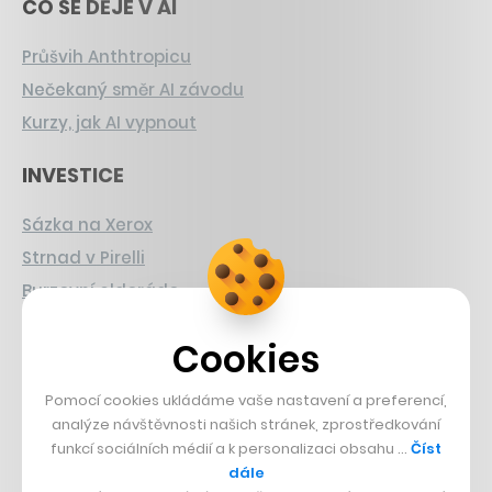
CO SE DĚJE V AI
Průšvih Anthtropicu
Nečekaný směr AI závodu
Kurzy, jak AI vypnout
INVESTICE
Sázka na Xerox
Strnad v Pirelli
Burzovní eldorádo
PŘÍBĚHY Z GASTRA
Cookies
Boční projekt, co se zvrtnul
Pomocí cookies ukládáme vaše nastavení a preferencí,
Francouzský šéfkuchař na Šumavě
analýze návštěvnosti našich stránek, zprostředkování
funkcí sociálních médií a k personalizaci obsahu …
Číst
Dva golfisti, co pečou
dále