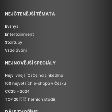
NEJČTENĚJŠÍ TÉMATA
Byznys
Entertainment
Startupy
Vzdělávání
NEJNOVĚJŠÍ SPECIÁLY
Nejvlivnější CEOs na LinkedInu
100 největších e-shopů v Česku
CC25 – 2024
TOP 20 🇨🇿 herních studií
DÁLE TVOŘÍME