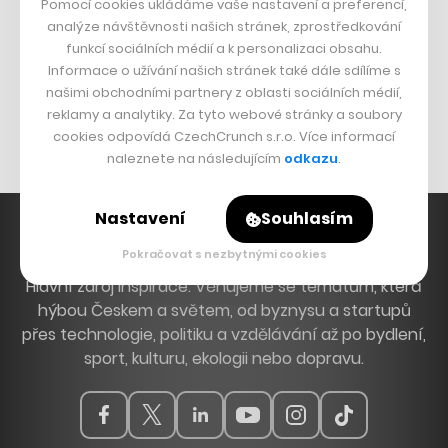
Pomocí cookies ukládáme vaše nastavení a preferencí,
DESIGN
analýze návštěvnosti našich stránek, zprostředkování
funkcí sociálních médií a k personalizaci obsahu.
Bomma není tichá
Informace o užívání našich stránek také dále sdílíme s
Originální hodinky
našimi obchodními partnery z oblasti sociálních médií,
reklamy a analytiky. Za tyto webové stránky a soubory
Nábytek z betonu
cookies odpovídá CzechCrunch s.r.o. Více informací
naleznete na následujícím
odkazu
.
Nastavení
Souhlasím
Pokračovat s nezbytnými cookies
Hlavní zdroj inspirace. Věnujeme se tématům, která
hýbou Českem a světem, od byznysu a startupů
přes technologie, politiku a vzdělávání až po bydlení,
sport, kulturu, ekologii nebo dopravu.