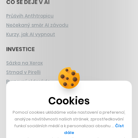
CO SE DĚJE V AI
Průšvih Anthtropicu
Nečekaný směr AI závodu
Kurzy, jak AI vypnout
INVESTICE
Sázka na Xerox
Strnad v Pirelli
Burzovní eldorádo
PŘÍBĚHY Z GASTRA
Cookies
Boční projekt, co se zvrtnul
Pomocí cookies ukládáme vaše nastavení a preferencí,
Francouzský šéfkuchař na Šumavě
analýze návštěvnosti našich stránek, zprostředkování
funkcí sociálních médií a k personalizaci obsahu …
Číst
Dva golfisti, co pečou
dále