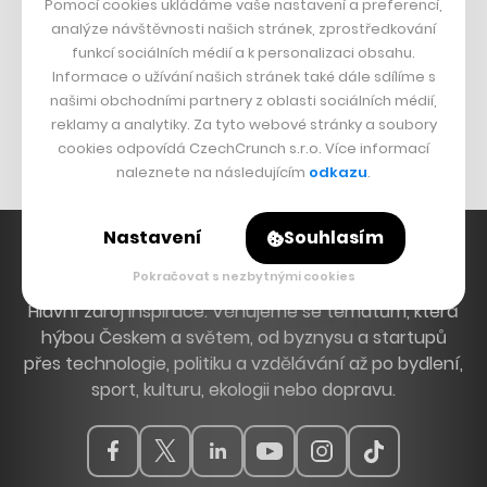
Pomocí cookies ukládáme vaše nastavení a preferencí,
DESIGN
analýze návštěvnosti našich stránek, zprostředkování
funkcí sociálních médií a k personalizaci obsahu.
Bomma není tichá
Informace o užívání našich stránek také dále sdílíme s
Originální hodinky
našimi obchodními partnery z oblasti sociálních médií,
reklamy a analytiky. Za tyto webové stránky a soubory
Nábytek z betonu
cookies odpovídá CzechCrunch s.r.o. Více informací
naleznete na následujícím
odkazu
.
Nastavení
Souhlasím
Pokračovat s nezbytnými cookies
Hlavní zdroj inspirace. Věnujeme se tématům, která
hýbou Českem a světem, od byznysu a startupů
přes technologie, politiku a vzdělávání až po bydlení,
sport, kulturu, ekologii nebo dopravu.