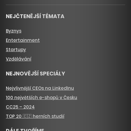
NEJČTENĚJŠÍ TÉMATA
Byznys
Entertainment
Startupy
Vzdělávání
NEJNOVĚJŠÍ SPECIÁLY
Nejvlivnější CEOs na LinkedInu
100 největších e-shopů v Česku
CC25 – 2024
TOP 20 🇨🇿 herních studií
DÁLE TVOŘÍME