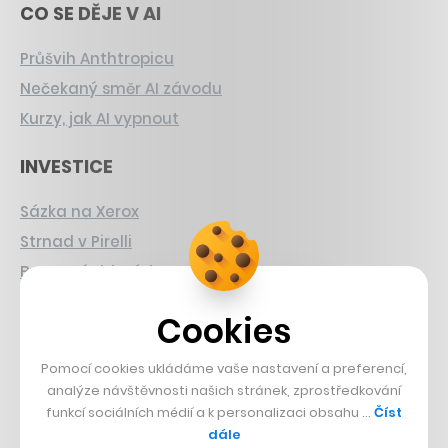
CO SE DĚJE V AI
Průšvih Anthtropicu
Nečekaný směr AI závodu
Kurzy, jak AI vypnout
INVESTICE
Sázka na Xerox
Strnad v Pirelli
Burzovní eldorádo
PŘÍBĚHY Z GASTRA
Cookies
Boční projekt, co se zvrtnul
Pomocí cookies ukládáme vaše nastavení a preferencí,
analýze návštěvnosti našich stránek, zprostředkování
Francouzský šéfkuchař na Šumavě
funkcí sociálních médií a k personalizaci obsahu …
Číst
Dva golfisti, co pečou
dále