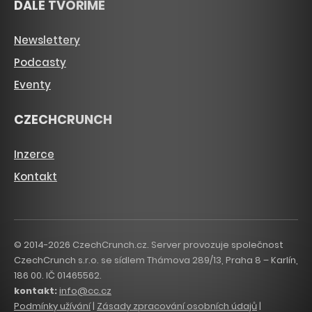
DÁLE TVOŘÍME
Newslettery
Podcasty
Eventy
CZECHCRUNCH
Inzerce
Kontakt
© 2014-2026 CzechCrunch.cz. Server provozuje společnost
CzechCrunch s.r.o. se sídlem Thámova 289/13, Praha 8 – Karlín,
186 00. IČ 01465562.
kontakt:
info@cc.cz
Podmínky užívání
|
Zásady zpracování osobních údajů
|