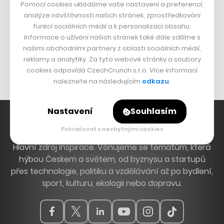
Pomocí cookies ukládáme vaše nastavení a preferencí,
DESIGN
analýze návštěvnosti našich stránek, zprostředkování
funkcí sociálních médií a k personalizaci obsahu.
Bomma není tichá
Informace o užívání našich stránek také dále sdílíme s
našimi obchodními partnery z oblasti sociálních médií,
Originální hodinky
reklamy a analytiky. Za tyto webové stránky a soubory
Nábytek z betonu
cookies odpovídá CzechCrunch s.r.o. Více informací
naleznete na následujícím
odkazu
.
Nastavení
Souhlasím
Pokračovat s nezbytnými cookies
Hlavní zdroj inspirace. Věnujeme se tématům, která
hýbou Českem a světem, od byznysu a startupů
přes technologie, politiku a vzdělávání až po bydlení,
sport, kulturu, ekologii nebo dopravu.