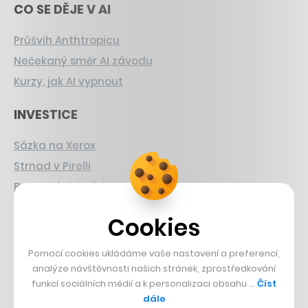
CO SE DĚJE V AI
Průšvih Anthtropicu
Nečekaný směr AI závodu
Kurzy, jak AI vypnout
INVESTICE
Sázka na Xerox
Strnad v Pirelli
Burzovní eldorádo
PŘÍBĚHY Z GASTRA
Cookies
Boční projekt, co se zvrtnul
Pomocí cookies ukládáme vaše nastavení a preferencí,
analýze návštěvnosti našich stránek, zprostředkování
Francouzský šéfkuchař na Šumavě
funkcí sociálních médií a k personalizaci obsahu …
Číst
Dva golfisti, co pečou
dále