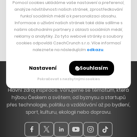
Pomocí cookies ukládáme vaše nastavení a preferencí,
DESIGN
analýze návštěvnosti našich stránek, zprostředkování
funkcí sociálních médií a k personalizaci obsahu.
Bomma není tichá
Informace o užívání našich stránek také dále sdílíme s
našimi obchodními partnery z oblasti sociálních médií,
Originální hodinky
reklamy a analytiky. Za tyto webové stránky a soubory
Nábytek z betonu
cookies odpovídá CzechCrunch s.r.o. Více informací
naleznete na následujícím
odkazu
.
Nastavení
Souhlasím
Pokračovat s nezbytnými cookies
Hlavní zdroj inspirace. Věnujeme se tématům, která
hýbou Českem a světem, od byznysu a startupů
přes technologie, politiku a vzdělávání až po bydlení,
sport, kulturu, ekologii nebo dopravu.