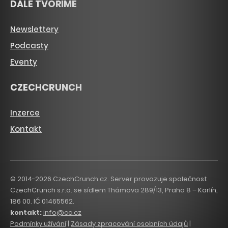
DÁLE TVOŘÍME
Newslettery
Podcasty
Eventy
CZECHCRUNCH
Inzerce
Kontakt
© 2014-2026 CzechCrunch.cz. Server provozuje společnost
CzechCrunch s.r.o. se sídlem Thámova 289/13, Praha 8 – Karlín,
186 00. IČ 01465562.
kontakt:
info@cc.cz
Podmínky užívání
|
Zásady zpracování osobních údajů
|