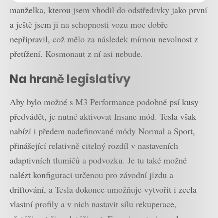
manželka, kterou jsem vhodil do odstředivky jako první
a ještě jsem ji na schopnosti vozu moc dobře
nepřipravil, což mělo za následek mírnou nevolnost z
přetížení. Kosmonaut z ní asi nebude.
Na hraně legislativy
Aby bylo možné s M3 Performance podobné psí kusy
předvádět, je nutné aktivovat Insane mód. Tesla však
nabízí i předem nadefinované módy Normal a Sport,
přinášející relativně citelný rozdíl v nastaveních
adaptivních tlumičů a podvozku. Je tu také možné
nalézt konfiguraci určenou pro závodní jízdu a
driftování, a Tesla dokonce umožňuje vytvořit i zcela
vlastní profily a v nich nastavit sílu rekuperace,