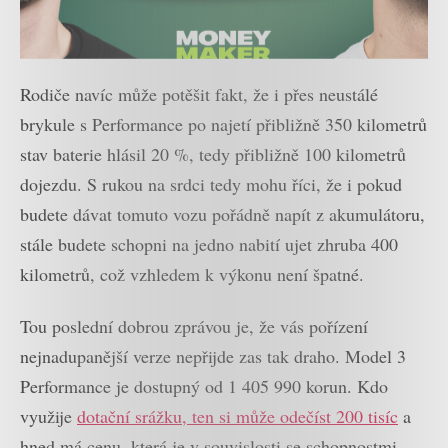
Rodiče navíc může potěšit fakt, že i přes neustálé
brykule s Performance po najetí přibližně 350 kilometrů
stav baterie hlásil 20 %, tedy přibližně 100 kilometrů
dojezdu. S rukou na srdci tedy mohu říci, že i pokud
budete dávat tomuto vozu pořádně napít z akumulátoru,
stále budete schopni na jedno nabití ujet zhruba 400
kilometrů, což vzhledem k výkonu není špatné.
Tou poslední dobrou zprávou je, že vás pořízení
nejnadupanější verze nepřijde zas tak draho. Model 3
Performance je dostupný od 1 405 990 korun. Kdo
využije
dotační srážku, ten si může odečíst 200 tisíc
a
hned má cenu, která je v souvislosti se schopnostmi