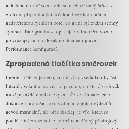
nahlédne na záď vozu. Zde se nachází malý štítek s
grafikou připomínající průchod hvězdnou bránou
nadsvětelnou rychlostí poté, co na ní byl zadán sedmý
symbol. Tato grafika se opakuje i v interiéru vozu a
prozrazuje, že má člověk co dočinění právě s
Performance konfigurací.
Zpropadená tlačítka směrovek
Interiér u Tesly je něco, co mi vždy zvedá koutky úst.
Interiér, volant a nic víc, to je setup, na který si člověk
musí pokaždé chvilku zvykat. Že se klimatizace, a
dokonce i proudění toku vzduchu z jejích výdechů
nevolí manuálně, ale přes displej, je věc, která se
poddá. Ovšem volant, za nímž není žádný přístrojový
štít, je prostě zvláštní. Majitelé Tesly však tento detail