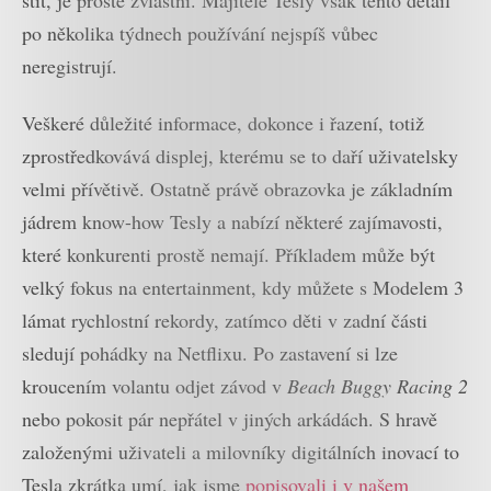
po několika týdnech používání nejspíš vůbec
neregistrují.
Veškeré důležité informace, dokonce i řazení, totiž
zprostředkovává displej, kterému se to daří uživatelsky
velmi přívětivě. Ostatně právě obrazovka je základním
jádrem know-how Tesly a nabízí některé zajímavosti,
které konkurenti prostě nemají. Příkladem může být
velký fokus na entertainment, kdy můžete s Modelem 3
lámat rychlostní rekordy, zatímco děti v zadní části
sledují pohádky na Netflixu. Po zastavení si lze
kroucením volantu odjet závod v
Beach Buggy Racing 2
nebo pokosit pár nepřátel v jiných arkádách. S hravě
založenými uživateli a milovníky digitálních inovací to
Tesla zkrátka umí, jak jsme
popisovali i v našem