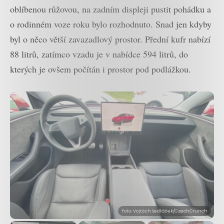
oblíbenou růžovou, na zadním displeji pustit pohádku a
o rodinném voze roku bylo rozhodnuto. Snad jen kdyby
byl o něco větší zavazadlový prostor. Přední kufr nabízí
88 litrů, zatímco vzadu je v nabídce 594 litrů, do
kterých je ovšem počítán i prostor pod podlážkou.
Foto: Vojtěch Sedláček/CzechCrunch