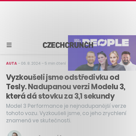
AUTA
–
06. 8. 2024
–
5 min čtení
Vyzkoušeli jsme odstředivku od
Tesly. Nadupanou verzi Modelu 3,
která dá stovku za 3,1 sekundy
Model 3 Performance je nejnadupanější verze
tohoto vozu. Vyzkoušeli jsme, co jeho zrychlení
znamená ve skutečnosti.