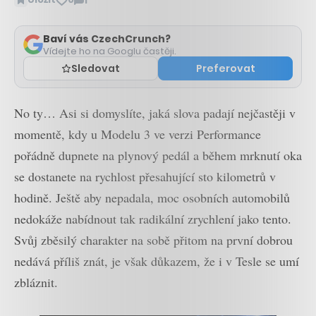
1
Zobrazit
komentáře
Baví vás CzechCrunch?
Vídejte ho na Googlu častěji.
Sledovat
Preferovat
No ty… Asi si domyslíte, jaká slova padají nejčastěji v
momentě, kdy u Modelu 3 ve verzi Performance
pořádně dupnete na plynový pedál a během mrknutí oka
se dostanete na rychlost přesahující sto kilometrů v
hodině. Ještě aby nepadala, moc osobních automobilů
nedokáže nabídnout tak radikální zrychlení jako tento.
Svůj zběsilý charakter na sobě přitom na první dobrou
nedává příliš znát, je však důkazem, že i v Tesle se umí
zbláznit.