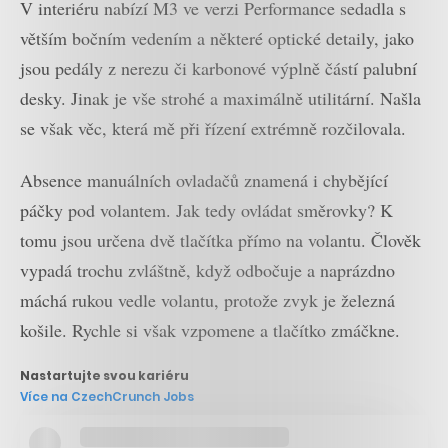
V interiéru nabízí M3 ve verzi Performance sedadla s
větším bočním vedením a některé optické detaily, jako
jsou pedály z nerezu či karbonové výplně částí palubní
desky. Jinak je vše strohé a maximálně utilitární. Našla
se však věc, která mě při řízení extrémně rozčilovala.
Absence manuálních ovladačů znamená i chybějící
páčky pod volantem. Jak tedy ovládat směrovky? K
tomu jsou určena dvě tlačítka přímo na volantu. Člověk
vypadá trochu zvláštně, když odbočuje a naprázdno
máchá rukou vedle volantu, protože zvyk je železná
košile. Rychle si však vzpomene a tlačítko zmáčkne.
Nastartujte svou kariéru
Více na CzechCrunch Jobs