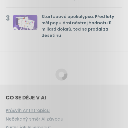
3
Startupová apokalypsa: Před lety
měl populární nástroj hodnotu 11
miliard dolarů, teď se prodal za
desetinu
CO SE DĚJE V AI
Průšvih Anthtropicu
Nečekaný směr AI závodu
Kurzy, jak AI vypnout