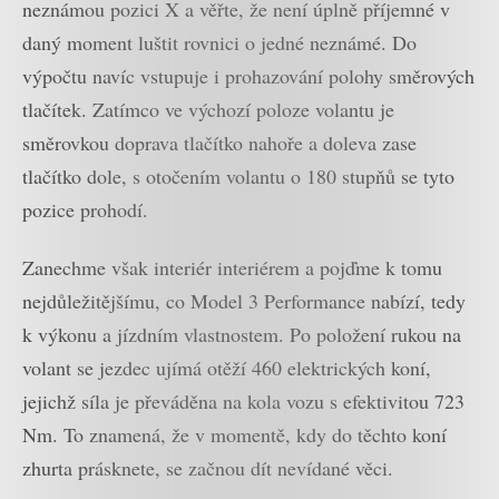
neznámou pozici X a věřte, že není úplně příjemné v
daný moment luštit rovnici o jedné neznámé. Do
výpočtu navíc vstupuje i prohazování polohy směrových
tlačítek. Zatímco ve výchozí poloze volantu je
směrovkou doprava tlačítko nahoře a doleva zase
tlačítko dole, s otočením volantu o 180 stupňů se tyto
pozice prohodí.
Zanechme však interiér interiérem a pojďme k tomu
nejdůležitějšímu, co Model 3 Performance nabízí, tedy
k výkonu a jízdním vlastnostem. Po položení rukou na
volant se jezdec ujímá otěží 460 elektrických koní,
jejichž síla je převáděna na kola vozu s efektivitou 723
Nm. To znamená, že v momentě, kdy do těchto koní
zhurta prásknete, se začnou dít nevídané věci.