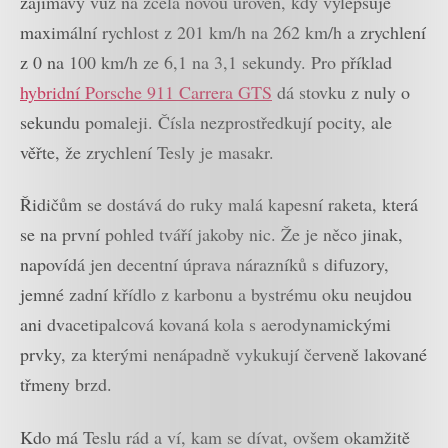
zajímavý vůz na zcela novou úroveň, kdy vylepšuje
maximální rychlost z 201 km/h na 262 km/h a zrychlení
z 0 na 100 km/h ze 6,1 na 3,1 sekundy. Pro příklad
hybridní Porsche 911 Carrera GTS
dá stovku z nuly o
sekundu pomaleji. Čísla nezprostředkují pocity, ale
věřte, že zrychlení Tesly je masakr.
Řidičům se dostává do ruky malá kapesní raketa, která
se na první pohled tváří jakoby nic. Že je něco jinak,
napovídá jen decentní úprava nárazníků s difuzory,
jemné zadní křídlo z karbonu a bystrému oku neujdou
ani dvacetipalcová kovaná kola s aerodynamickými
prvky, za kterými nenápadně vykukují červeně lakované
třmeny brzd.
Kdo má Teslu rád a ví, kam se dívat, ovšem okamžitě