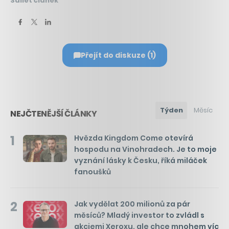
Sdílet článek
Přejít do diskuze (1)
Týden
Měsíc
NEJČTENĚJŠÍ ČLÁNKY
1
Hvězda Kingdom Come otevírá
hospodu na Vinohradech. Je to moje
vyznání lásky k Česku, říká miláček
fanoušků
2
Jak vydělat 200 milionů za pár
měsíců? Mladý investor to zvládl s
akciemi Xeroxu, ale chce mnohem víc