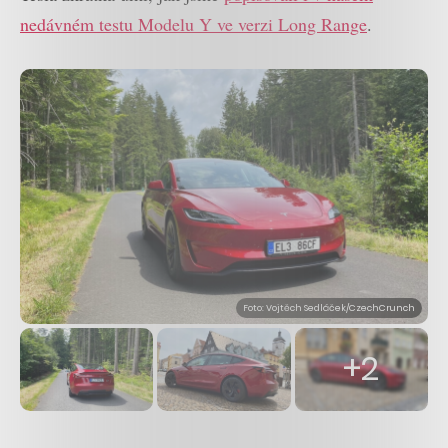
nedávném testu Modelu Y ve verzi Long Range
.
Foto: Vojtěch Sedláček/CzechCrunch
+2