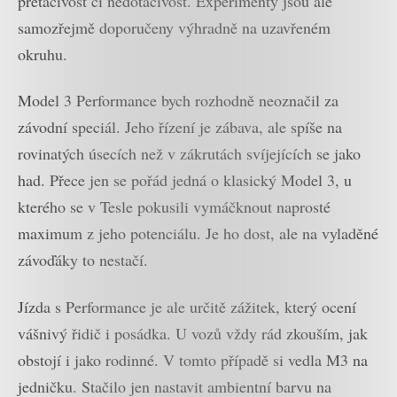
přetáčivost či nedotáčivost. Experimenty jsou ale
samozřejmě doporučeny výhradně na uzavřeném
okruhu.
Model 3 Performance bych rozhodně neoznačil za
závodní speciál. Jeho řízení je zábava, ale spíše na
rovinatých úsecích než v zákrutách svíjejících se jako
had. Přece jen se pořád jedná o klasický Model 3, u
kterého se v Tesle pokusili vymáčknout naprosté
maximum z jeho potenciálu. Je ho dost, ale na vyladěné
závoďáky to nestačí.
Jízda s Performance je ale určitě zážitek, který ocení
vášnivý řidič i posádka. U vozů vždy rád zkouším, jak
obstojí i jako rodinné. V tomto případě si vedla M3 na
jedničku. Stačilo jen nastavit ambientní barvu na