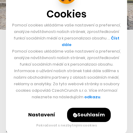
Cookies
Pomocí cookies ukládáme vaše nastavení a preferencí,
analýze návštěvnosti našich stránek, zprostředkování
Tesla míří s Performance modelem na milovníky rychlosti
funkcí sociálních médií a k personalizaci obsahu …
Číst
dále
Pomocí cookies ukládáme vaše nastavení a preferencí,
Samozřejmě, že si takovou zábavu nechcete nechat jen
analýze návštěvnosti našich stránek, zprostředkování
pro sebe, a tak jsem do této odstředivky vhodil
funkcí sociálních médií a k personalizaci obsahu.
každého, kdo projevil zájem. Dokonce i z úst mé vždy
Informace o užívání našich stránek také dále sdílíme s
našimi obchodními partnery z oblasti sociálních médií,
distingované matky se při akceleraci vydralo
„ty vole“
reklamy a analytiky. Za tyto webové stránky a soubory
a otec měl plné ruce práce s brýlemi, které se jaly
cookies odpovídá CzechCrunch s.r.o. Více informací
cestovat z jeho hlavy kamsi do zadní části vozu.
naleznete na následujícím
odkazu
.
Nadšený byl i jedenáctiletý synovec, který si vyžádal
Nastavení
Souhlasím
repete, protože takovou horskou dráhu k nám do města
Pokračovat s nezbytnými cookies
nevozí ani kolotočáři. O něco méně nadšená však byla