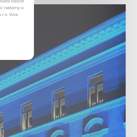
ívání našich
í, reklamy a
r.o. Více