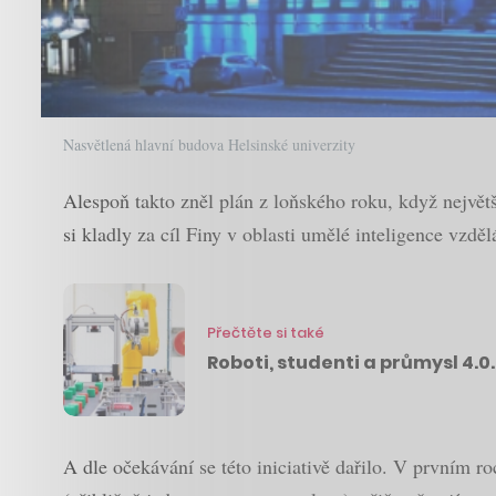
Nasvětlená hlavní budova Helsinské univerzity
Alespoň takto zněl plán z loňského roku, když největš
si kladly za cíl Finy v oblasti umělé inteligence vzd
Přečtěte si také
Roboti, studenti a průmysl 4.0
A dle očekávání se této iniciativě dařilo. V prvním 