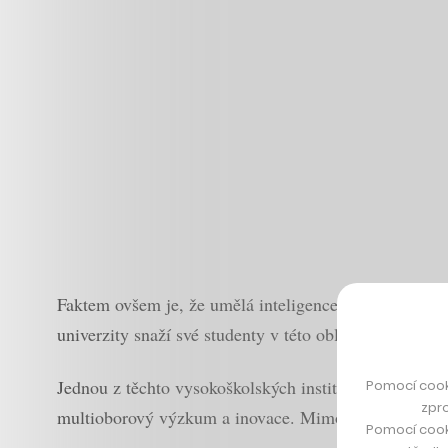
Faktem ovšem je, že umělá inteligence výrazně ovlivň
univerzity snaží své studenty v této oblasti více vzdě
Jednou z těchto vysokoškolských institucí je i Hels
Pomocí cook
zpro
multioborový výzkum a inovace. Mimo jiné se ale zabýv
Pomocí cook