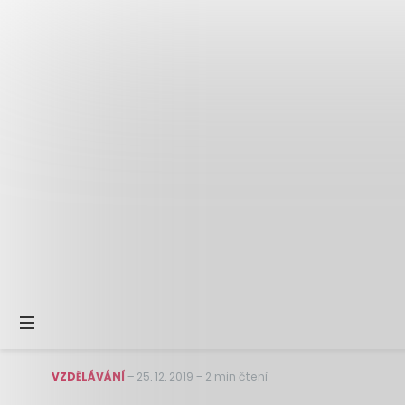
VZDĚLÁVÁNÍ
–
25. 12. 2019
–
2 min čtení