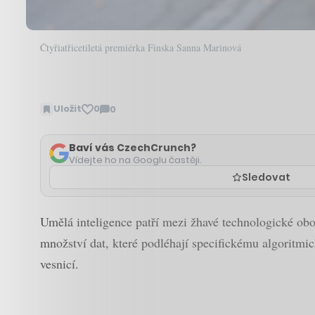
Čtyřiatřicetiletá premiérka Finska Sanna Marinová
Uložit
0
0
Zobrazit
komentáře
Baví vás CzechCrunch?
Vídejte ho na Googlu častěji.
Sledovat
Umělá inteligence patří mezi žhavé technologické obo
množství dat, které podléhají specifickému algoritmi
vesnicí.