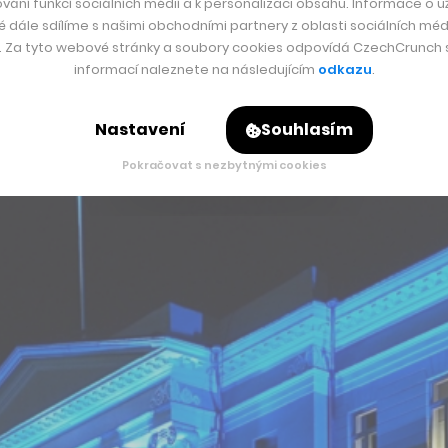
vání funkcí sociálních médií a k personalizaci obsahu. Informace o už
é dále sdílíme s našimi obchodními partnery z oblasti sociálních médi
y. Za tyto webové stránky a soubory cookies odpovídá CzechCrunch s.
informací naleznete na následujícím
odkazu
.
Nastavení
Souhlasím
Pokračovat s nezbytnými cookies