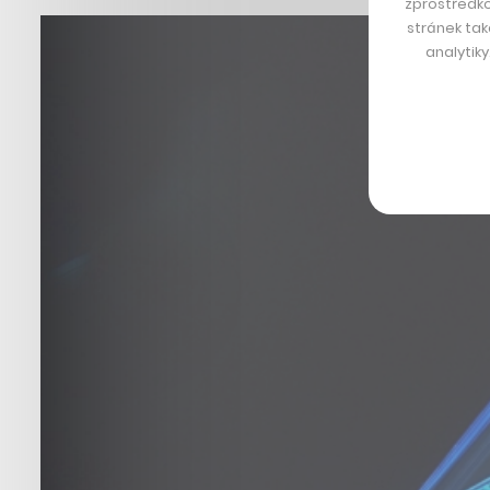
zprostředko
stránek tak
analytik