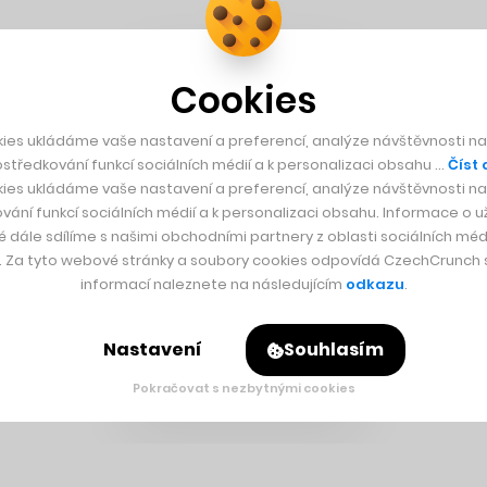
Cookies
ies ukládáme vaše nastavení a preferencí, analýze návštěvnosti naš
středkování funkcí sociálních médií a k personalizaci obsahu …
Číst 
ies ukládáme vaše nastavení a preferencí, analýze návštěvnosti naš
vání funkcí sociálních médií a k personalizaci obsahu. Informace o už
é dále sdílíme s našimi obchodními partnery z oblasti sociálních médi
y. Za tyto webové stránky a soubory cookies odpovídá CzechCrunch s.
informací naleznete na následujícím
odkazu
.
Nastavení
Souhlasím
Pokračovat s nezbytnými cookies