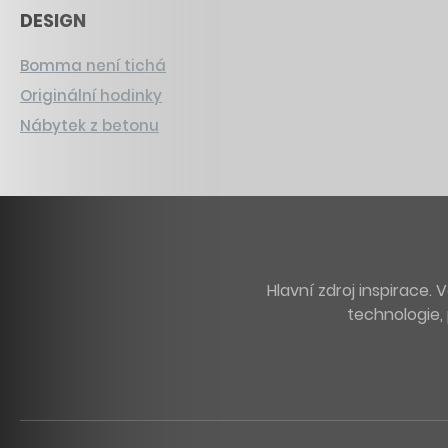
DESIGN
Bomma není tichá
Originální hodinky
Nábytek z betonu
Hlavní zdroj inspirace
technologie, 