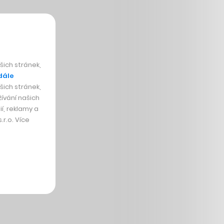
ich stránek,
dále
ich stránek,
ívání našich
í, reklamy a
r.o. Více