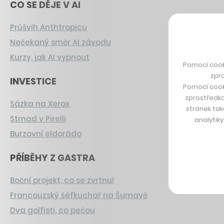
CO SE DĚJE V AI
Průšvih Anthtropicu
Nečekaný směr AI závodu
Kurzy, jak AI vypnout
Pomocí cook
zpro
INVESTICE
Pomocí cook
zprostředko
Sázka na Xerox
stránek tak
Strnad v Pirelli
analytik
Burzovní eldorádo
PŘÍBĚHY Z GASTRA
Boční projekt, co se zvrtnul
Francouzský šéfkuchař na Šumavě
Dva golfisti, co pečou