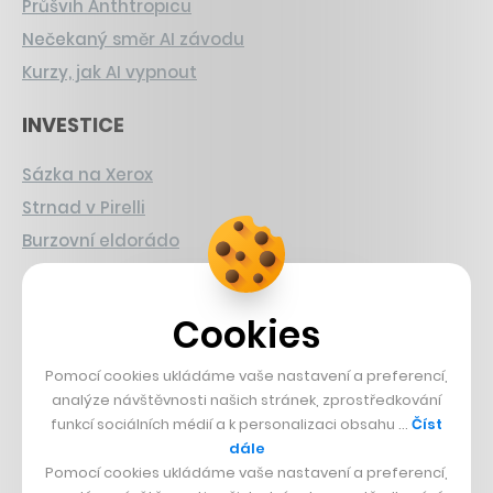
Průšvih Anthtropicu
Nečekaný směr AI závodu
Kurzy, jak AI vypnout
INVESTICE
Sázka na Xerox
Strnad v Pirelli
Burzovní eldorádo
PŘÍBĚHY Z GASTRA
Cookies
Boční projekt, co se zvrtnul
Francouzský šéfkuchař na Šumavě
Pomocí cookies ukládáme vaše nastavení a preferencí,
analýze návštěvnosti našich stránek, zprostředkování
Dva golfisti, co pečou
funkcí sociálních médií a k personalizaci obsahu …
Číst
dále
DESIGN
Pomocí cookies ukládáme vaše nastavení a preferencí,