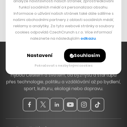
analýze návštěvnosti našich stránek, zprostředkování
Bomma není tichá
funkcí sociálních médií a k personalizaci obsahu.
Originální hodinky
Informace o užívání našich stránek také dále sdílíme s
našimi obchodními partnery z oblasti sociálních médií,
Nábytek z betonu
reklamy a analytiky. Za tyto webové stránky a soubory
cookies odpovídá CzechCrunch s.r.o. Více informací
naleznete na následujícím
odkazu
.
Nastavení
Souhlasím
Pokračovat s nezbytnými cookies
Hlavní zdroj inspirace. Věnujeme se tématům, která
hýbou Českem a světem, od byznysu a startupů
přes technologie, politiku a vzdělávání až po bydlení,
sport, kulturu, ekologii nebo dopravu.