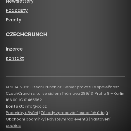
Newslettery
Podcasty
Eventy
CZECHCRUNCH
Inzerce
Kontakt
© 2014-2026 CzechCrunch.cz. Server provozuje společnost
CzechCrunch s.r.o. se sídlem Thámova 289/13, Praha 8 – Karlín,
186 00. IČ 01465562.
kontakt:
info@cc.cz
Podmínky užívání
|
Zásady zpracování osobních údajů
|
Obchodní podmínky
|
Návštěvní řád eventů
|
Nastavení
cookies