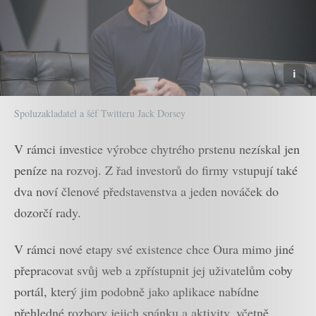
Spoluzakladatel a šéf Twitteru Jack Dorsey
V rámci investice výrobce chytrého prstenu nezískal jen
peníze na rozvoj. Z řad investorů do firmy vstupují také
dva noví členové představenstva a jeden nováček do
dozorčí rady.
V rámci nové etapy své existence chce Oura mimo jiné
přepracovat svůj web a zpřístupnit jej uživatelům coby
portál, který jim podobně jako aplikace nabídne
přehledné rozbory jejich spánku a aktivity, včetně