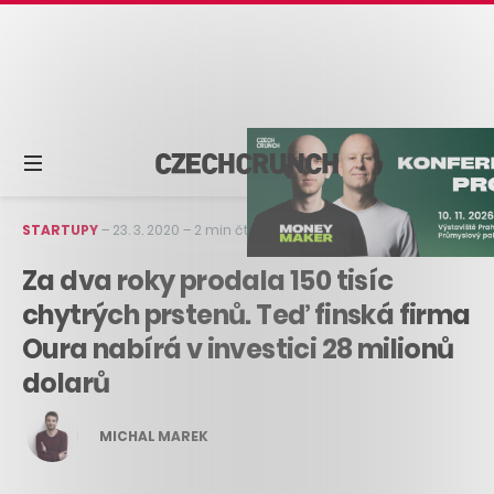
STARTUPY
–
23. 3. 2020
–
2 min čtení
Za dva roky prodala 150 tisíc
chytrých prstenů. Teď finská firma
Oura nabírá v investici 28 milionů
dolarů
MICHAL MAREK