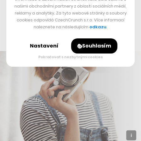
našimi obchodními partnery z oblasti sociálních médií,
subjektů pro výzkum, Oura chce akademiky využít
reklamy a analytiky. Za tyto webové stránky a soubory
hlavně pro nabývání znalostí, které firmě pomohou
cookies odpovídá CzechCrunch s.r.o. Více informací
dávat svým uživatelům maximálně užitečné rady
naleznete na následujícím
odkazu
.
ohledně jejich spacích (a jiných zdravotních) návyků.
Nastavení
Souhlasím
Pokračovat s nezbytnými cookies