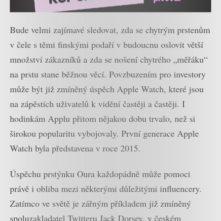
Bude velmi zajímavé sledovat, zda se chytrým prstenům
v čele s těmi finskými podaří v budoucnu oslovit větší
množství zákazníků a zda se nošení chytrého „měřáku“
na prstu stane běžnou věcí. Povzbuzením pro investory
může být již zmíněný úspěch Apple Watch, které jsou
na zápěstích uživatelů k vidění častěji a častěji. I
hodinkám Applu přitom nějakou dobu trvalo, než si
širokou popularitu vybojovaly. První generace Apple
Watch byla představena v roce 2015.
Úspěchu prstýnku Oura každopádně může pomoci
právě i obliba mezi některými důležitými influencery.
Zatímco ve světě je zářným příkladem již zmíněný
spoluzakladatel Twitteru Jack Dorsey, v českém