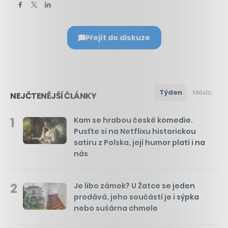
Přejít do diskuze
Týden
Měsíc
NEJČTENĚJŠÍ ČLÁNKY
1
Kam se hrabou české komedie.
Pusťte si na Netflixu historickou
satiru z Polska, její humor platí i na
nás
2
Je libo zámek? U Žatce se jeden
prodává, jeho součástí je i sýpka
nebo sušárna chmele