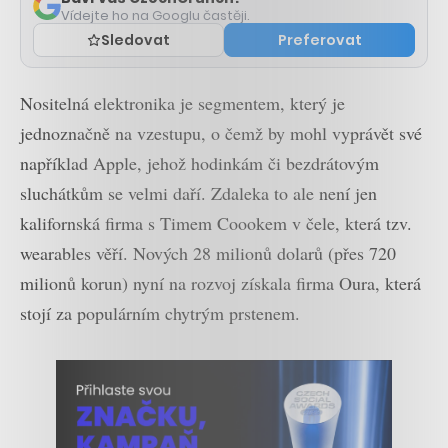
Vídejte ho na Googlu častěji.
Sledovat
Preferovat
Nositelná elektronika je segmentem, který je
jednoznačně na vzestupu, o čemž by mohl vyprávět své
například Apple, jehož hodinkám či bezdrátovým
sluchátkům se velmi daří. Zdaleka to ale není jen
kalifornská firma s Timem Coookem v čele, která tzv.
wearables věří. Nových 28 milionů dolarů (přes 720
milionů korun) nyní na rozvoj získala firma Oura, která
stojí za populárním chytrým prstenem.