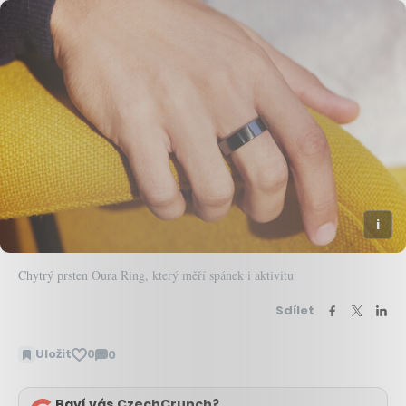
Chytrý prsten Oura Ring, který měří spánek i aktivitu
Sdílet
Uložit
0
0
Zobrazit
komentáře
Baví vás CzechCrunch?