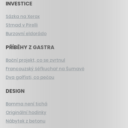
INVESTICE
Sázka na Xerox
Strnad v Pirelli
Burzovní eldorádo
PŘÍBĚHY Z GASTRA
Boční projekt, co se zvrtnul
Francouzský šéfkuchař na Šumavě
Dva golfisti, co pečou
DESIGN
Bomma není tichá
Originální hodinky
Nábytek z betonu