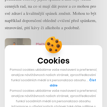
cenných rad, na co si mají dát pozor a co mohou pro
své zdraví a kvalitnější spánek změnit. Mohou to být
například doporučení ohledně cvičení před spánkem,
stravování, pití kávy či alkoholu a podobně.
Přečtěte si také
Parta nadšenců v čele s
vědcem Janem Lukačevičem
Cookies
rozjela sbírku pro energii
lékařům. Za 24 hodin vybrali
Pomocí cookies ukládáme vaše nastavení a preferencí,
1,3 milionu
analýze návštěvnosti našich stránek, zprostředkování
Firma se zároveň chce zaměřit na mnohem hlubší
funkcí sociálních médií a k personalizaci obsahu …
Číst
spolupráci s akademiky ze zdravotnické sféry, což je
dále
Pomocí cookies ukládáme vaše nastavení a preferencí,
mimo jiné cesta, kterou se vydává i Apple. Zatímco
analýze návštěvnosti našich stránek, zprostředkování
Cookova firma se zdravotním sektorem spolupracuje
funkcí sociálních médií a k personalizaci obsahu.
především tím, že výzkumníkům poskytuje širokou bázi
Informace o užívání našich stránek také dále sdílíme s