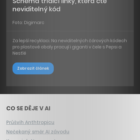
Schéma třídicí linky, která čte
neviditelný kód
Foto: Digimarc
Za lepší recyklaci. Na neviditelných čárových kódech
pro plastové obaly pracují i giganti v čele s Pepsi a
Nestlé
Zobrazit článek
CO SE DĚJE V AI
Průšvih Anthtropicu
Nečekaný směr AI závodu