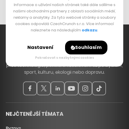
Nábytek z betonu
Informace o užívání našich stránek také dále sdílíme s
našimi obchodními partnery z oblasti sociálních médií,
reklamy a analytiky. Za tyto webové stránky a soubory
cookies odpovídá CzechCrunch s.r.o. Více informací
naleznete na následujícím
odkazu
.
Nastavení
Souhlasím
Hlavní zdroj inspirace. Věnujeme se tématům, která
hýbou Českem a světem, od byznysu a startupů
Pokračovat s nezbytnými cookies
přes technologie, politiku a vzdělávání až po bydlení,
sport, kulturu, ekologii nebo dopravu.
NEJČTENĚJŠÍ TÉMATA
Byznys