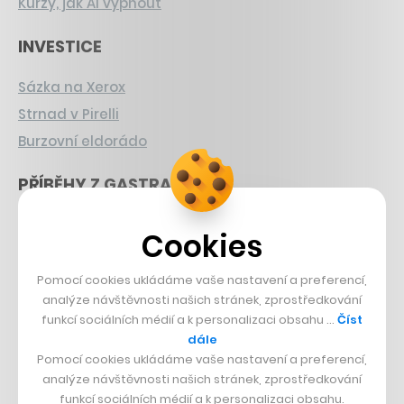
Kurzy, jak AI vypnout
INVESTICE
Sázka na Xerox
Strnad v Pirelli
Burzovní eldorádo
PŘÍBĚHY Z GASTRA
Boční projekt, co se zvrtnul
Cookies
Francouzský šéfkuchař na Šumavě
Dva golfisti, co pečou
Pomocí cookies ukládáme vaše nastavení a preferencí,
analýze návštěvnosti našich stránek, zprostředkování
DESIGN
funkcí sociálních médií a k personalizaci obsahu …
Číst
dále
Pomocí cookies ukládáme vaše nastavení a preferencí,
Bomma není tichá
analýze návštěvnosti našich stránek, zprostředkování
Originální hodinky
funkcí sociálních médií a k personalizaci obsahu.