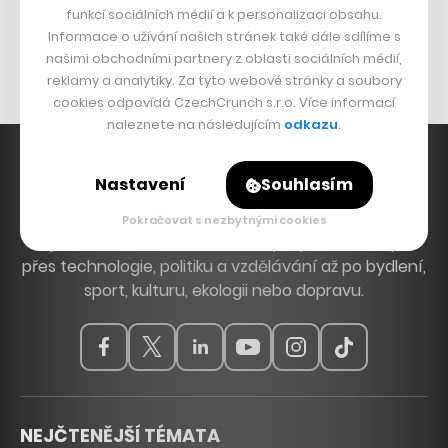
funkcí sociálních médií a k personalizaci obsahu.
Originální hodinky
Informace o užívání našich stránek také dále sdílíme s
Nábytek z betonu
našimi obchodními partnery z oblasti sociálních médií,
reklamy a analytiky. Za tyto webové stránky a soubory
cookies odpovídá CzechCrunch s.r.o. Více informací
naleznete na následujícím
odkazu
.
Nastavení
Souhlasím
Hlavní zdroj inspirace. Věnujeme se tématům, která
Pokračovat s nezbytnými cookies
hýbou Českem a světem, od byznysu a startupů
přes technologie, politiku a vzdělávání až po bydlení,
sport, kulturu, ekologii nebo dopravu.
NEJČTENĚJŠÍ TÉMATA