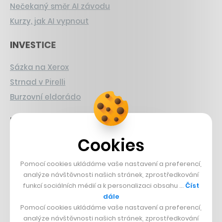
Nečekaný směr AI závodu
Kurzy, jak AI vypnout
INVESTICE
Sázka na Xerox
Strnad v Pirelli
Burzovní eldorádo
PŘÍBĚHY Z GASTRA
Cookies
Boční projekt, co se zvrtnul
Francouzský šéfkuchař na Šumavě
Pomocí cookies ukládáme vaše nastavení a preferencí,
Dva golfisti, co pečou
analýze návštěvnosti našich stránek, zprostředkování
funkcí sociálních médií a k personalizaci obsahu …
Číst
DESIGN
dále
Pomocí cookies ukládáme vaše nastavení a preferencí,
analýze návštěvnosti našich stránek, zprostředkování
Bomma není tichá