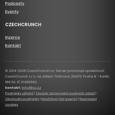
Podcasty
Eventy
CZECHCRUNCH
Inzerce
Kontakt
© 2014-2026 CzechCrunch.cz. Server provozuje společnost
CzechCrunch s.r.o. se sídlem Thámova 289/13, Praha 8 – Karlín,
186 00. IČ 01465562.
kontakt:
info@cc.cz
Podmínky užívání
|
Zásady zpracování osobních údajů
|
Obchodní podmínky
|
Návštěvní řád eventů
|
Nastavení
cookies