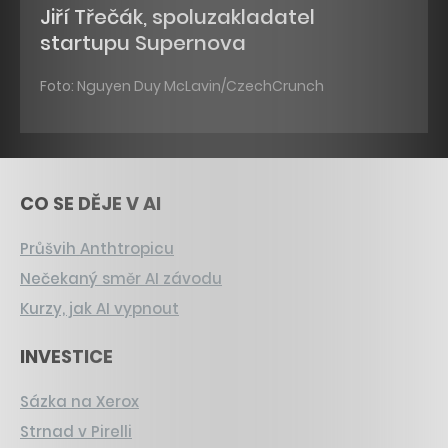
Jiří Třečák, spoluzakladatel
startupu Supernova
Foto: Nguyen Duy McLavin/CzechCrunch
CO SE DĚJE V AI
Průšvih Anthtropicu
Nečekaný směr AI závodu
Kurzy, jak AI vypnout
INVESTICE
Sázka na Xerox
Strnad v Pirelli