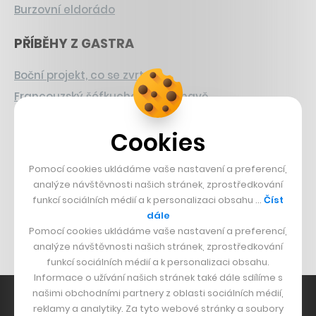
Burzovní eldorádo
PŘÍBĚHY Z GASTRA
Boční projekt, co se zvrtnul
Francouzský šéfkuchař na Šumavě
Dva golfisti, co pečou
Cookies
DESIGN
Pomocí cookies ukládáme vaše nastavení a preferencí,
Bomma není tichá
analýze návštěvnosti našich stránek, zprostředkování
funkcí sociálních médií a k personalizaci obsahu …
Číst
Originální hodinky
dále
Nábytek z betonu
Pomocí cookies ukládáme vaše nastavení a preferencí,
analýze návštěvnosti našich stránek, zprostředkování
funkcí sociálních médií a k personalizaci obsahu.
Informace o užívání našich stránek také dále sdílíme s
našimi obchodními partnery z oblasti sociálních médií,
reklamy a analytiky. Za tyto webové stránky a soubory