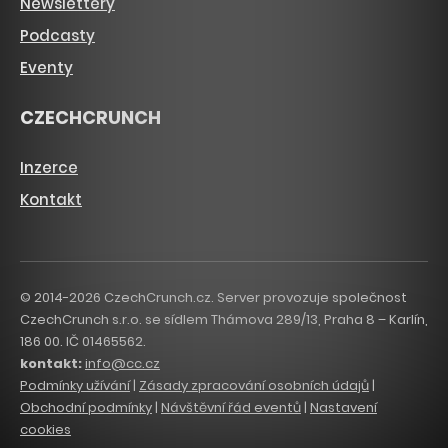
Newslettery
Podcasty
Eventy
CZECHCRUNCH
Inzerce
Kontakt
© 2014-2026 CzechCrunch.cz. Server provozuje společnost
CzechCrunch s.r.o. se sídlem Thámova 289/13, Praha 8 – Karlín,
186 00. IČ 01465562.
kontakt:
info@cc.cz
Podmínky užívání
|
Zásady zpracování osobních údajů
|
Obchodní podmínky
|
Návštěvní řád eventů
|
Nastavení
cookies