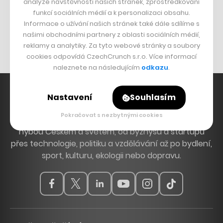
analýze návštěvnosti našich stránek, zprostředkování
Bomma není tichá
funkcí sociálních médií a k personalizaci obsahu.
Originální hodinky
Informace o užívání našich stránek také dále sdílíme s
našimi obchodními partnery z oblasti sociálních médií,
Nábytek z betonu
reklamy a analytiky. Za tyto webové stránky a soubory
cookies odpovídá CzechCrunch s.r.o. Více informací
naleznete na následujícím
odkazu
.
Nastavení
Souhlasím
Pokračovat s nezbytnými cookies
Hlavní zdroj inspirace. Věnujeme se tématům, která
hýbou Českem a světem, od byznysu a startupů
přes technologie, politiku a vzdělávání až po bydlení,
sport, kulturu, ekologii nebo dopravu.