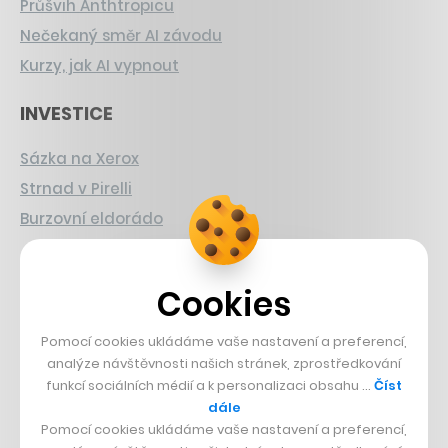
Průšvih Anthtropicu
Nečekaný směr AI závodu
Kurzy, jak AI vypnout
INVESTICE
Sázka na Xerox
Strnad v Pirelli
Burzovní eldorádo
PŘÍBĚHY Z GASTRA
Cookies
Boční projekt, co se zvrtnul
Francouzský šéfkuchař na Šumavě
Pomocí cookies ukládáme vaše nastavení a preferencí,
analýze návštěvnosti našich stránek, zprostředkování
Dva golfisti, co pečou
funkcí sociálních médií a k personalizaci obsahu …
Číst
dále
DESIGN
Pomocí cookies ukládáme vaše nastavení a preferencí,