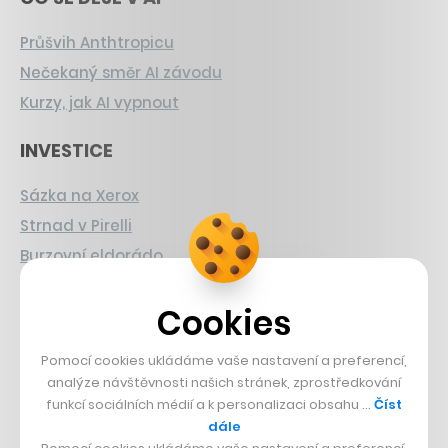
Průšvih Anthtropicu
Nečekaný směr AI závodu
Kurzy, jak AI vypnout
INVESTICE
Sázka na Xerox
Strnad v Pirelli
Burzovní eldorádo
PŘÍBĚHY Z GASTRA
Cookies
Boční projekt, co se zvrtnul
Pomocí cookies ukládáme vaše nastavení a preferencí,
Francouzský šéfkuchař na Šumavě
analýze návštěvnosti našich stránek, zprostředkování
funkcí sociálních médií a k personalizaci obsahu …
Číst
Dva golfisti, co pečou
dále