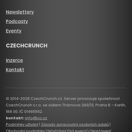
Newslettery
Podcasty
Eventy
CZECHCRUNCH
Inzerce
Kontakt
© 2014-2026 CzechCrunch.cz. Server provozuje společnost
CzechCrunch s.r.o. se sídlem Thámova 289/13, Praha 8 – Karlín,
186 00. IČ 01465562.
kontakt:
info@cc.cz
Podmínky užívání
|
Zásady zpracování osobních údajů
|
Obchodní podmínky
|
Návštěvní řád eventů
|
Nastavení