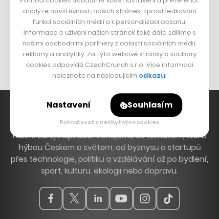
Pomocí cookies ukládáme vaše nastavení a preferencí,
DESIGN
analýze návštěvnosti našich stránek, zprostředkování
funkcí sociálních médií a k personalizaci obsahu.
Bomma není tichá
Informace o užívání našich stránek také dále sdílíme s
Originální hodinky
našimi obchodními partnery z oblasti sociálních médií,
reklamy a analytiky. Za tyto webové stránky a soubory
Nábytek z betonu
cookies odpovídá CzechCrunch s.r.o. Více informací
naleznete na následujícím
odkazu
.
Nastavení
Souhlasím
Pokračovat s nezbytnými cookies
Hlavní zdroj inspirace. Věnujeme se tématům, která
hýbou Českem a světem, od byznysu a startupů
přes technologie, politiku a vzdělávání až po bydlení,
sport, kulturu, ekologii nebo dopravu.