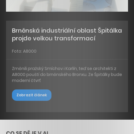
Brněnská industriální oblast Špitálka
projde velkou transformací
Foto: A8000
Změnili pražský Smíchov i Karlín, teď se architekti z
A8000 pouští do brněnského Bronxu. Ze Špitálky bude
moderní čtvrť
Zobrazit článek
CO SE DĚJE V AI