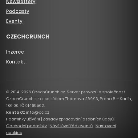
Newslettery
Podcasty
Eventy
CZECHCRUNCH
Inzerce
Kontakt
© 2014-2026 CzechCrunch.cz. Server provozuje společnost
CzechCrunch s.r.o. se sídlem Thámova 289/13, Praha 8 – Karlín,
186 00. IČ 01465562.
kontakt:
info@cc.cz
Podmínky užívání
|
Zásady zpracování osobních údajů
|
Obchodní podmínky
|
Návštěvní řád eventů
|
Nastavení
cookies