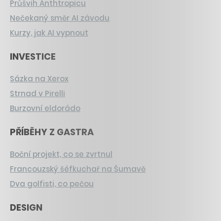
Průšvih Anthtropicu
Nečekaný směr AI závodu
Kurzy, jak AI vypnout
INVESTICE
Sázka na Xerox
Strnad v Pirelli
Burzovní eldorádo
PŘÍBĚHY Z GASTRA
Boční projekt, co se zvrtnul
Francouzský šéfkuchař na Šumavě
Dva golfisti, co pečou
DESIGN