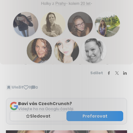
Sdílet
Uložit
0
0
Zobrazit
komentáře
Baví vás CzechCrunch?
Vídejte ho na Googlu častěji.
Sledovat
Preferovat