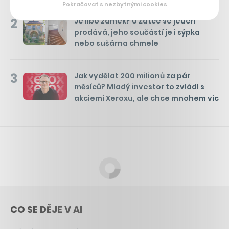
Pokračovat s nezbytnými cookies
2
Je libo zámek? U Žatce se jeden
prodává, jeho součástí je i sýpka
nebo sušárna chmele
3
Jak vydělat 200 milionů za pár
měsíců? Mladý investor to zvládl s
akciemi Xeroxu, ale chce mnohem víc
CO SE DĚJE V AI