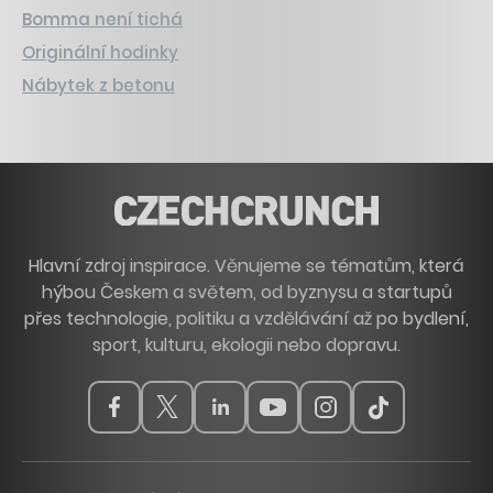
Bomma není tichá
Originální hodinky
Nábytek z betonu
Hlavní zdroj inspirace. Věnujeme se tématům, která
hýbou Českem a světem, od byznysu a startupů
přes technologie, politiku a vzdělávání až po bydlení,
sport, kulturu, ekologii nebo dopravu.