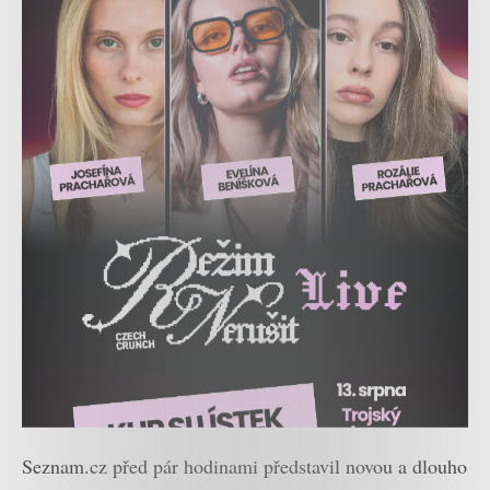
Seznam.cz před pár hodinami představil novou a dlouho