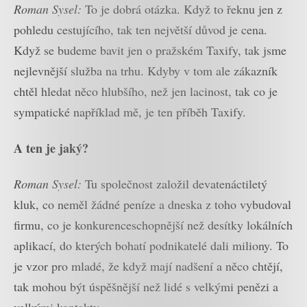
Roman Sysel:
To je dobrá otázka. Když to řeknu jen z
pohledu cestujícího, tak ten největší důvod je cena.
Když se budeme bavit jen o pražském Taxify, tak jsme
nejlevnější služba na trhu. Kdyby v tom ale zákazník
chtěl hledat něco hlubšího, než jen lacinost, tak co je
sympatické například mě, je ten příběh Taxify.
A ten je jaký?
Roman Sysel:
Tu společnost založil devatenáctiletý
kluk, co neměl žádné peníze a dneska z toho vybudoval
firmu, co je konkurenceschopnější než desítky lokálních
aplikací, do kterých bohatí podnikatelé dali miliony. To
je vzor pro mladé, že když mají nadšení a něco chtějí,
tak mohou být úspěšnější než lidé s velkými penězi a