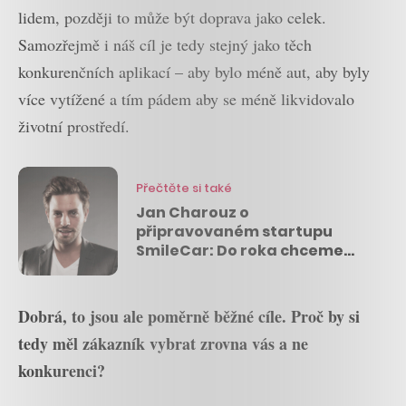
lidem, později to může být doprava jako celek.
Samozřejmě i náš cíl je tedy stejný jako těch
konkurenčních aplikací – aby bylo méně aut, aby byly
více vytížené a tím pádem aby se méně likvidovalo
životní prostředí.
Přečtěte si také
Jan Charouz o
připravovaném startupu
SmileCar: Do roka chceme
být největší carsharing v
Česku
Dobrá, to jsou ale poměrně běžné cíle. Proč by si
tedy měl zákazník vybrat zrovna vás a ne
konkurenci?