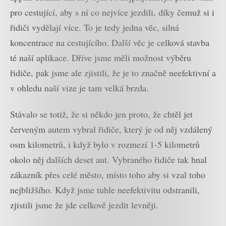
pro cestující, aby s ní co nejvíce jezdili, díky čemuž si i
řidiči vydělají více. To je tedy jedna věc, silná
koncentrace na cestujícího. Další věc je celková stavba
té naší aplikace. Dříve jsme měli možnost výběru
řidiče, pak jsme ale zjistili, že je to značně neefektivní a
v ohledu naší vize je tam velká brzda.
Stávalo se totiž, že si někdo jen proto, že chtěl jet
červeným autem vybral řidiče, který je od něj vzdálený
osm kilometrů, i když bylo v rozmezí 1-5 kilometrů
okolo něj dalších deset aut. Vybraného řidiče tak hnal
zákazník přes celé město, místo toho aby si vzal toho
nejbližšího. Když jsme tuhle neefektivitu odstranili,
zjistili jsme že jde celkově jezdit levněji.