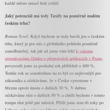
každé město musel brát zvlášť.
Jaký potenciál má tedy Taxify na poměrně malém
českém trhu?
Roman Sysel:
Když bychom se tedy bavili jen o českém
trhu, který je pro nás z globálního pohledu poměrně
zanedbatelný, tak jak už jsem vám řekl
k vašemu
srovnávacímu článku o přepravních aplikacích v Praze
,
povyrostli jsme za poslední rok přibližně o 400 %.
Tenhle rok se soustředíme na to být co nejlevnější pro
zákazníka a očekáváme, že v Česku vyrosteme v
březnu oproti únoru o dalších 30 %. V dubnu
očekáváme růst o dalších 50 % a chtěli bychom v tomto
tempu růst ještě pár měsíců. Přišli jsme sem tři roky po
Liftagu, rok a něco po Uberu, takže oni mají náskok,