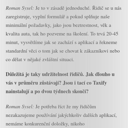
Roman Sysel:
Je to v zásadě jednoduché. Řidič se u nás
zaregistruje, vyplní formulář a pokud splňuje naše
minimální požadavky, jako jsou beztrestnost, věk a
kvalita auta, tak ho pozveme na školení. To trvá 20-45
minut, vysvětlíme jak se zachází s aplikací a řekneme
standardní věci o tom jak se chovat k zákazníkovi nebo
co dělat v nějaké zvláštní situaci.
Důležitá je taky udržitelnost řidičů. Jak dlouho u
vás v průměru zůstávají? Jsou i tací co Taxify
nainstalují a po dvou týdnech skončí?
Roman Sysel:
Je potřeba říct že my řidičům
nezakazujeme používání jakýchkoliv dalších aplikací,
nemáme konkurenční doložky, nikoho