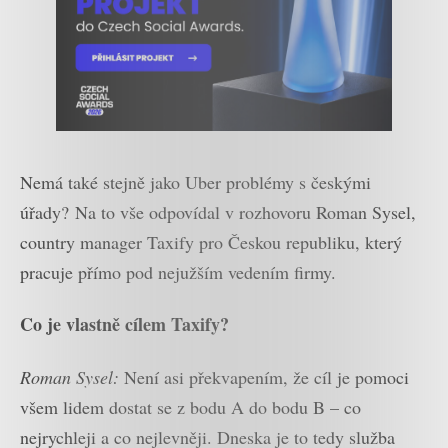
Nemá také stejně jako Uber problémy s českými
úřady?
Na to vše odpovídal v rozhovoru Roman Sysel,
country manager Taxify pro Českou republiku, který
pracuje přímo pod nejužším vedením firmy.
Co je vlastně cílem Taxify?
Roman Sysel:
Není asi překvapením, že cíl je pomoci
všem lidem dostat se z bodu A do bodu B – co
nejrychleji a co nejlevněji. Dneska je to tedy služba