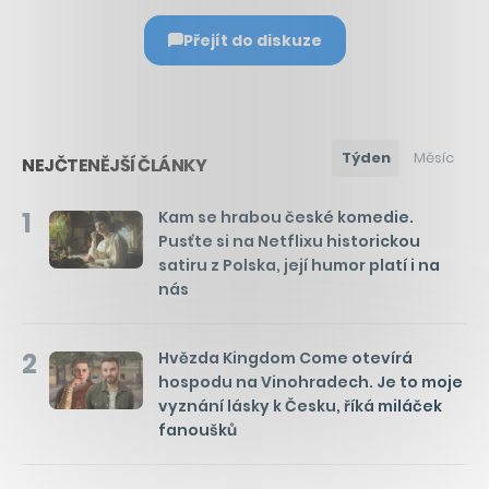
Přejít do diskuze
Týden
Měsíc
NEJČTENĚJŠÍ ČLÁNKY
1
Kam se hrabou české komedie.
Pusťte si na Netflixu historickou
satiru z Polska, její humor platí i na
nás
2
Hvězda Kingdom Come otevírá
hospodu na Vinohradech. Je to moje
vyznání lásky k Česku, říká miláček
fanoušků