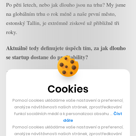
Po pěti letech, nebo jak dlouho jsou na trhu? My jsme
na globálním trhu o rok méně a naše první město,
estonský Tallin, je extrémně ziskové už přibližně tři
roky.
Aktuálně tedy definujete úspěch tím, za jak dlouho
se startup dostane do profitability?
Roman Sysel:
Ano, pro nás je to jedno z měřítek.
Druhým měřítkem pro nás je kolik startup vytěží z
Cookies
investovaných peněz. Do Liftaga a do Taxify byly
doposud investované přibližně stejné peníze, přesto je
Pomocí cookies ukládáme vaše nastavení a preferencí,
analýze návštěvnosti našich stránek, zprostředkování
ale co do počtu jízd Taxify globálně 15x – 20x větší,
funkcí sociálních médií a k personalizaci obsahu …
Číst
funguje v patnácti zemích a každých pár měsíců otevírá
dále
další trhy.
Pomocí cookies ukládáme vaše nastavení a preferencí,
analýze návštěvnosti našich stránek, zprostředkování