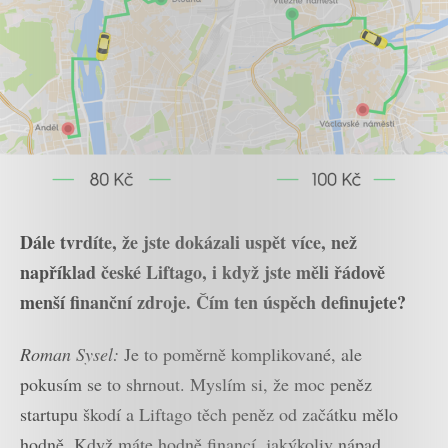
Dále tvrdíte, že jste dokázali uspět více, než
například české Liftago, i když jste měli řádově
menší finanční zdroje. Čím ten úspěch definujete?
Roman Sysel:
Je to poměrně komplikované, ale
pokusím se to shrnout. Myslím si, že moc peněz
startupu škodí a Liftago těch peněz od začátku mělo
hodně. Když máte hodně financí, jakýkoliv nápad