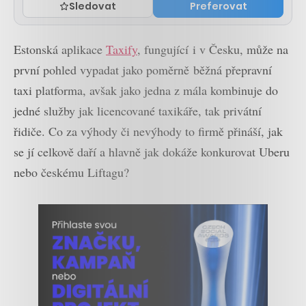
Sledovat
Preferovat
Estonská aplikace
Taxify
, fungující i v Česku, může na
první pohled vypadat jako poměrně běžná přepravní
taxi platforma, avšak jako jedna z mála kombinuje do
jedné služby jak licencované taxikáře, tak privátní
řidiče. Co za výhody či nevýhody to firmě přináší, jak
se jí celkově daří a hlavně jak dokáže konkurovat Uberu
nebo českému Liftagu?