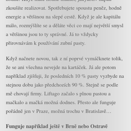
zkoušíte realizovat. Spotřebujete spoustu peněz, hodně
energie a většinou na slepé cestě. Když je ale kapitálu
málo, rozmýšlíte se a děláte věci co mají největší smysl
a většinou jsou to ty správné. Já to vždycky
přirovnávám k používání zubní pasty.
Když načnete novou, tak z ní poprvé vymáčknete tolik,
že se ani všechna nevejde na kartáček. Já ale potom
například zjišťuji, že posledních 10 % pasty vyzbyde na
stejnou dobu jako předchozích 90 %. Stejně se podle
mě chovají firmy. Liftago začalo s plnou pastou a
mačkalo a mačká možná dodnes. Přesto ale funguje
pořádně jen v Praze, možná trochu v Bratislavě…
Funguje například ještě v Brně nebo Ostravě