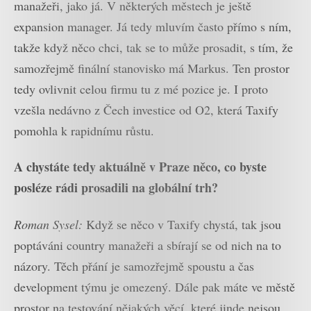
manažeři, jako já. V některých městech je ještě
expansion manager. Já tedy mluvím často přímo s ním,
takže když něco chci, tak se to může prosadit, s tím, že
samozřejmě finální stanovisko má Markus. Ten prostor
tedy ovlivnit celou firmu tu z mé pozice je. I proto
vzešla nedávno z Čech investice od O2, která Taxify
pomohla k rapidnímu růstu.
A chystáte tedy aktuálně v Praze něco, co byste
posléze rádi prosadili na globální trh?
Roman Sysel:
Když se něco v Taxify chystá, tak jsou
poptáváni country manažeři a sbírají se od nich na to
názory. Těch přání je samozřejmě spoustu a čas
development týmu je omezený. Dále pak máte ve městě
prostor na testování nějakých věcí, které jinde nejsou.