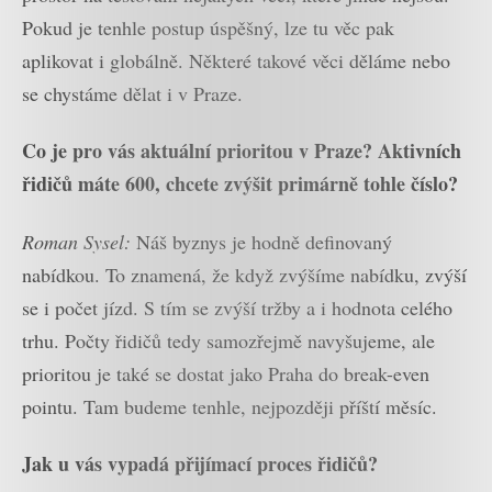
Pokud je tenhle postup úspěšný, lze tu věc pak
aplikovat i globálně. Některé takové věci děláme nebo
se chystáme dělat i v Praze.
Co je pro vás aktuální prioritou v Praze? Aktivních
řidičů máte 600, chcete zvýšit primárně tohle číslo?
Roman Sysel:
Náš byznys je hodně definovaný
nabídkou. To znamená, že když zvýšíme nabídku, zvýší
se i počet jízd. S tím se zvýší tržby a i hodnota celého
trhu. Počty řidičů tedy samozřejmě navyšujeme, ale
prioritou je také se dostat jako Praha do break-even
pointu. Tam budeme tenhle, nejpozději příští měsíc.
Jak u vás vypadá přijímací proces řidičů?