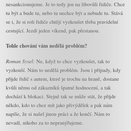
nesankcionujeme. Je to tedy jen na libovůli řidiče. Chce
tu být a bude tu, nebo tu nechce být a nebude tu. Stává
se i, že si roli řidiče chtějí vyzkoušet třeba pravidelní
cestující. Jezdí jeden víkend, pak přestanou.
Tohle chování vám nedělá problém?
Roman Sysel:
Ne, když to chce vyzkoušet, tak to
vyzkouší. Nám to nedělá problém. Jsou i případy, kdy
přijde řidič s autem, které je trochu na hraně, dostane
kvůli němu od zákazníků špatné hodnocení, a tak
dochází k blokaci. Stejně tak se může stát, že přijde
někdo, kdo to chce mít jako přivýdělek a pak nám
napíše, že si našel jinou práci a že končí. Nám to
nevadí, nikoho za to nepranýřujeme.