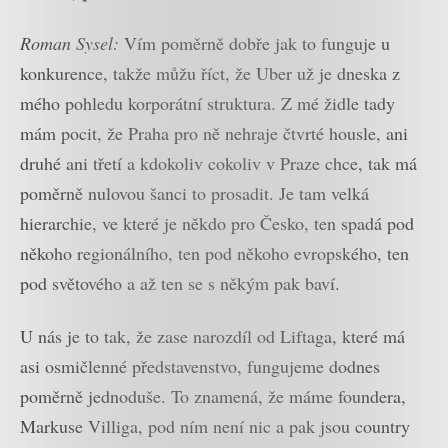
Roman Sysel:
Vím poměrně dobře jak to funguje u
konkurence, takže můžu říct, že Uber už je dneska z
mého pohledu korporátní struktura. Z mé židle tady
mám pocit, že Praha pro ně nehraje čtvrté housle, ani
druhé ani třetí a kdokoliv cokoliv v Praze chce, tak má
poměrně nulovou šanci to prosadit. Je tam velká
hierarchie, ve které je někdo pro Česko, ten spadá pod
někoho regionálního, ten pod někoho evropského, ten
pod světového a až ten se s někým pak baví.
U nás je to tak, že zase narozdíl od Liftaga, které má
asi osmičlenné představenstvo, fungujeme dodnes
poměrně jednoduše. To znamená, že máme foundera,
Markuse Villiga, pod ním není nic a pak jsou country