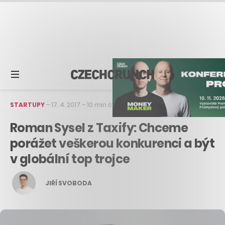
STARTUPY
–
17. 4. 2017
–
10 min čtení
Roman Sysel z Taxify: Chceme
porážet veškerou konkurenci a být
v globální top trojce
JIŘÍ SVOBODA