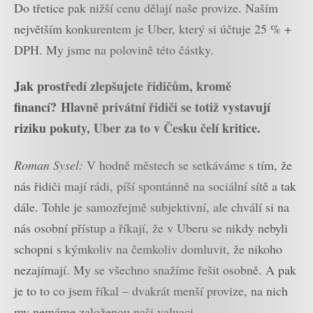
Do třetice pak nižší cenu dělají naše provize. Naším
největším konkurentem je Uber, který si účtuje 25 % +
DPH. My jsme na polovině této částky.
Jak prostředí zlepšujete řidičům, kromě
financí? Hlavně privátní řidiči se totiž vystavují
riziku pokuty, Uber za to v Česku čelí kritice.
Roman Sysel:
V hodně městech se setkáváme s tím, že
nás řidiči mají rádi, píší spontánně na sociální sítě a tak
dále. Tohle je samozřejmě subjektivní, ale chválí si na
nás osobní přístup a říkají, že v Uberu se nikdy nebyli
schopni s kýmkoliv na čemkoliv domluvit, že nikoho
nezajímají. My se všechno snažíme řešit osobně. A pak
je to to co jsem říkal – dvakrát menší provize, na nich
my nemáme založenou naši valuaci.