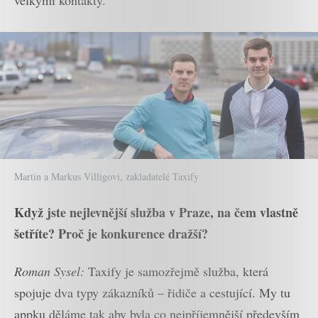
velkými kontakty.
Martin a Markus Villigovi, zakladatelé Taxify
Když jste nejlevnější služba v Praze, na čem vlastně
šetříte? Proč je konkurence dražší?
Roman Sysel:
Taxify je samozřejmě služba, která
spojuje dva typy zákazníků – řidiče a cestující. My tu
appku děláme tak aby byla co nejpříjemnější především