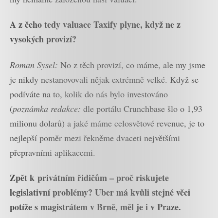
A z čeho tedy valuace Taxify plyne, když ne z
vysokých provizí?
Roman Sysel:
No z těch provizí, co máme, ale my jsme
je nikdy nestanovovali nějak extrémně velké. Když se
podíváte na to, kolik do nás bylo investováno
(
poznámka redakce:
dle portálu Crunchbase šlo o 1,93
milionu dolarů) a jaké máme celosvětové revenue, je to
nejlepší poměr mezi řekněme dvaceti největšími
přepravními aplikacemi.
Zpět k privátním řidičům – proč riskujete
legislativní problémy? Uber má kvůli stejné věci
potíže s magistrátem v Brně, měl je i v Praze.