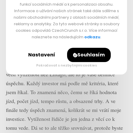
funkcí sociálních médií a k personalizaci obsahu.
(
poznámka redakce:
dle portálu Crunchbase, bylo do
Informace o užívání našich stránek také dále sdílíme s
Taxify investováno 1,93 milionů dolarů, do Liftaga 2,75
našimi obchodními partnery z oblasti sociálních médií,
reklamy a analytiky. Za tyto webové stránky a soubory
milionů dolarů)
cookies odpovídá CzechCrunch s.r.o. Více informací
naleznete na následujícím
odkazu
.
Jde určitě také o vytěžování řidičů. Jaká je u vás
tato míra?
Nastavení
Souhlasím
Roman Sysel:
Myslím si, že globálně máme asi dvakrát
Pokračovat s nezbytnými cookies
větší vytíženost než Liftago, ale to je vaše definice
úspěchu. Každý investor má podle mě kritéria, které
jsem říkal. To znamená něco, čemu se říká hodnota
jízd, počet jízd, tempo růstu, a obsazené trhy. A ve
finále tedy úspěch znamená, kolikrát se mi vrátí moje
investice. Vytíženost řidiče je jen jedna z věcí co k
tomu vede. Dá se to ale těžko srovnávat, protože byste