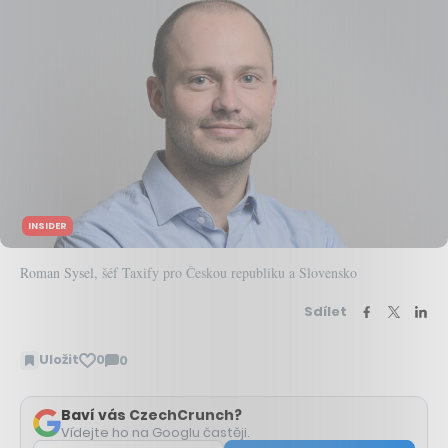
INSIDER
Roman Sysel, šéf Taxify pro Českou republiku a Slovensko
Sdílet
Uložit
0
0
Zobrazit
komentáře
Baví vás CzechCrunch?
Vídejte ho na Googlu častěji.