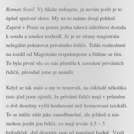
Roman Sysel:
Vy říkáte riskujete, já nevím jestli je to
úplně správné slovo. My na to máme dvojí pohled.
Zaprvé v Praze se pouze jedna taková záležitost dostala
k soudu a soudce rozhodl, že je ze strany magistrátu
nelegální pokutovat privátního řidiče. Tohle rozhodnutí
na rozdíl od Magistrátu respektujeme a řídíme se tím.
To byla první věc co nás přiměla k zavedení privátních
řidičů, původně jsme je neměli.
Když se tak stalo a my to testovali, na základě několika
tisíc jízd jsme zjistili, že privátní řidiči mají v průměru
o dvě desetiny vyšší hodnocení než licencovaní taxikáři.
To se může zdát jako zanedbatelné, ale jelikož u nás
mohou jezdit jen řidiči, co mají trvale 4,5 – 5
hvězdiček, dvě desetiny jsou už poměrně hodně.
Vzali