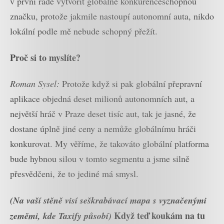
v první řadě vytvořit globálně konkurenceschopnou
značku, protože jakmile nastoupí autonomní auta, nikdo
lokální podle mě nebude schopný přežít.
Proč si to myslíte?
Roman Sysel:
Protože když si pak globální přepravní
aplikace objedná deset milionů autonomních aut, a
největší hráč v Praze deset tisíc aut, tak je jasné, že
dostane úplně jiné ceny a nemůže globálnímu hráči
konkurovat. My věříme, že takováto globální platforma
bude hybnou silou v tomto segmentu a jsme silně
přesvědčeni, že to jediné má smysl.
(Na vaší stěně visí seškrabávací mapa s vyznačenými
Když teď koukám na tu
zeměmi, kde Taxify působí)