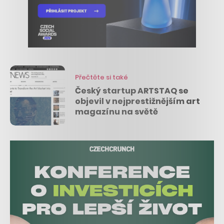
Přečtěte si také
Český startup ARTSTAQ se
objevil v nejprestižnějším art
magazínu na světě