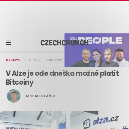
BYZNYS
–
18. 5. 2017
–
1 min čtení
V Alze je ode dneška možné platit
Bitcoiny
MICHAL PTÁČEK