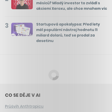
měsíců? Mladý investor to zvládl s
akciemi Xeroxu, ale chce mnohem víc
3
Startupová apokalypsa: Před lety
měl populární nástroj hodnotu 11
miliard dolarů, teď se prodal za
desetinu
CO SE DĚJE V AI
Průšvih Anthtropicu