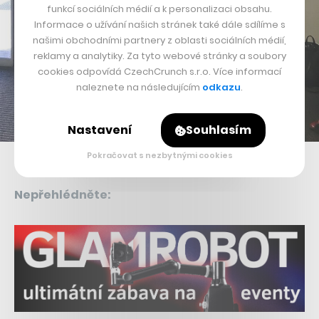
funkcí sociálních médií a k personalizaci obsahu.
Informace o užívání našich stránek také dále sdílíme s
našimi obchodními partnery z oblasti sociálních médií,
reklamy a analytiky. Za tyto webové stránky a soubory
cookies odpovídá CzechCrunch s.r.o. Více informací
naleznete na následujícím
odkazu
.
Nastavení
Souhlasím
Pokračovat s nezbytnými cookies
Bitcoinový bankomat
Nepřehlédněte: