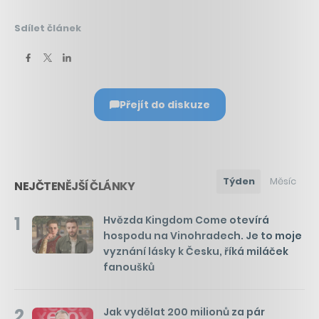
Sdílet článek
Přejít do diskuze
Týden
Měsíc
NEJČTENĚJŠÍ ČLÁNKY
1
Hvězda Kingdom Come otevírá
hospodu na Vinohradech. Je to moje
vyznání lásky k Česku, říká miláček
fanoušků
2
Jak vydělat 200 milionů za pár