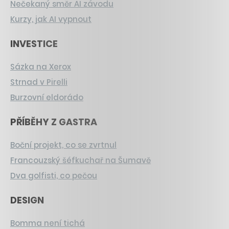
Nečekaný směr AI závodu
Kurzy, jak AI vypnout
INVESTICE
Sázka na Xerox
Strnad v Pirelli
Burzovní eldorádo
PŘÍBĚHY Z GASTRA
Boční projekt, co se zvrtnul
Francouzský šéfkuchař na Šumavě
Dva golfisti, co pečou
DESIGN
Bomma není tichá