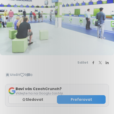
Sdílet
Uložit
0
0
Zobrazit
komentáře
Baví vás CzechCrunch?
Vídejte ho na Googlu častěji.
Sledovat
Preferovat