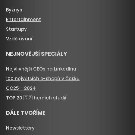
Byznys
Entertainment
Startupy
Vzdělávání
NEJNOVĚJŠÍ SPECIÁLY
Nejvlivnější CEOs na LinkedInu
100 největších e-shopů v Česku
CC25 – 2024
TOP 20 🇨🇿 herních studií
DÁLE TVOŘÍME
Newslettery