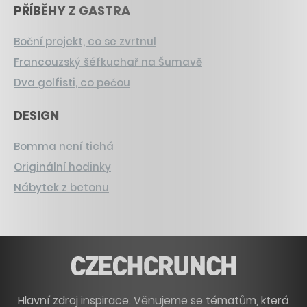
PŘÍBĚHY Z GASTRA
Boční projekt, co se zvrtnul
Francouzský šéfkuchař na Šumavě
Dva golfisti, co pečou
DESIGN
Bomma není tichá
Originální hodinky
Nábytek z betonu
Hlavní zdroj inspirace. Věnujeme se tématům, která