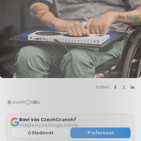
Sdílet
Uložit
0
0
Zobrazit
komentáře
Baví vás CzechCrunch?
Vídejte ho na Googlu častěji.
Sledovat
Preferovat