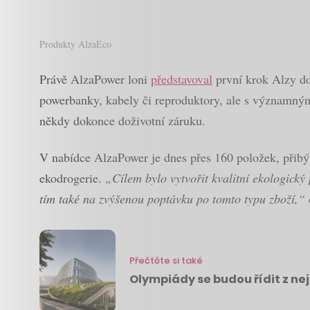
Produkty AlzaEco
Právě AlzaPower loni
představoval
první krok Alzy do
powerbanky, kabely či reproduktory, ale s významným
někdy dokonce doživotní záruku.
V nabídce AlzaPower je dnes přes 160 položek, přibýva
ekodrogerie.
„Cílem bylo vytvořit kvalitní ekologick
tím také na zvýšenou poptávku po tomto typu zboží,“
Přečtěte si také
Olympiády se budou řídit z ne