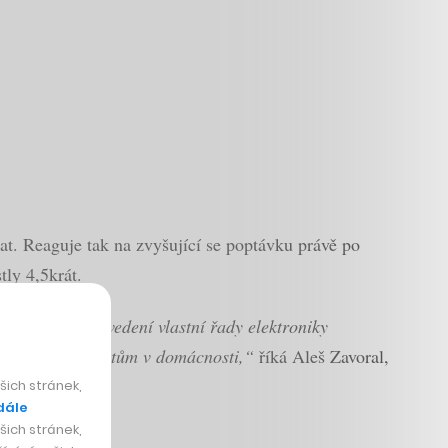
at. Reaguje tak na zvyšující se poptávku právě po
tly 4,5krát.
m životě. Po uvedení vlastní řady elektroniky
ívanějším produktům v domácnosti,“
říká Aleš Zavoral,
ich stránek,
dále
ich stránek,