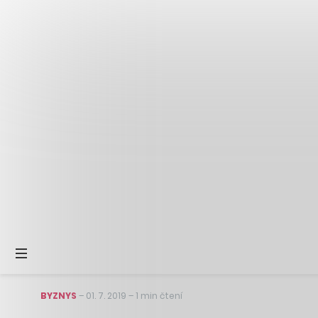
BYZNYS
–
01. 7. 2019
–
1 min čtení