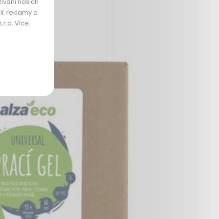
ívání našich
í, reklamy a
r.o. Více