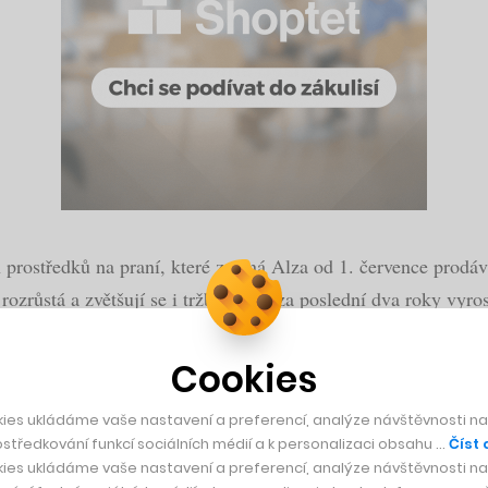
rostředků na praní, které začíná Alza od 1. července prodáv
rozrůstá a zvětšují se i tržby, které za poslední dva roky vyros
 chránit životní prostředí a podporovat ekologii v každodenní
Cookies
lší fázi zaměřili na segment drogerie, která patří k nejpouž
ies ukládáme vaše nastavení a preferencí, analýze návštěvnosti naš
středkování funkcí sociálních médií a k personalizaci obsahu …
Číst 
ies ukládáme vaše nastavení a preferencí, analýze návštěvnosti naš