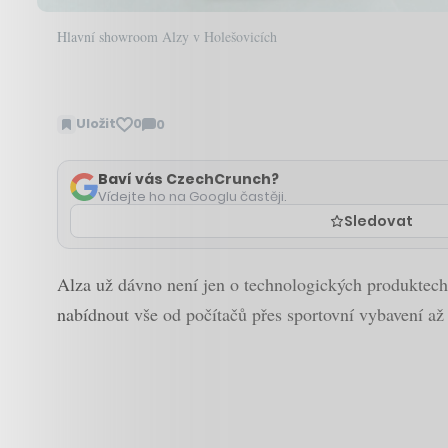
Hlavní showroom Alzy v Holešovicích
Uložit
0
0
Zobrazit
komentáře
Baví vás CzechCrunch?
Vídejte ho na Googlu častěji.
Sledovat
Alza už dávno není jen o technologických produktech
nabídnout vše od počítačů přes sportovní vybavení až 