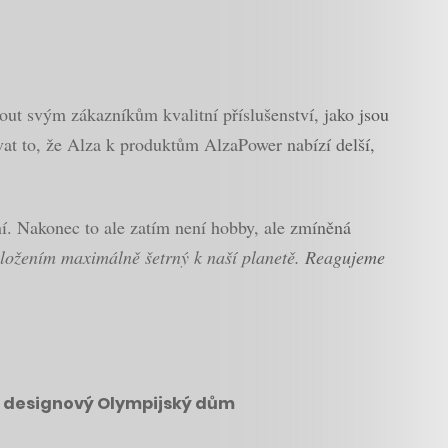
out svým zákazníkům kvalitní příslušenství, jako jsou
at to, že Alza k produktům AlzaPower nabízí delší,
ení. Nakonec to ale zatím není hobby, ale zmíněná
 složením maximálně šetrný k naší planetě. Reagujeme
vý designový Olympijský dům