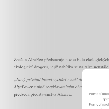
Značka AlzaEco představuje novou řadu ekologických p
ekologické drogerii, jejíž nabídka se na Alze neustále 
„Nový privátní brand vychází z naší dlouhodobé snahy
AlzaPower s plně recyklovatelným obalem jsme se v da
předseda představenstva Alza.cz.
Pomocí cook
zpro
Pomocí cook