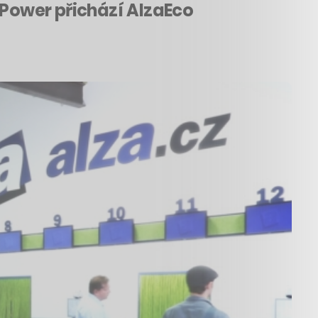
aPower přichází AlzaEco