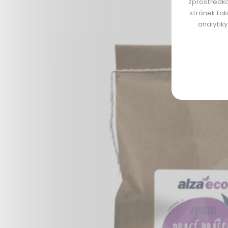
zprostředko
stránek tak
analytik