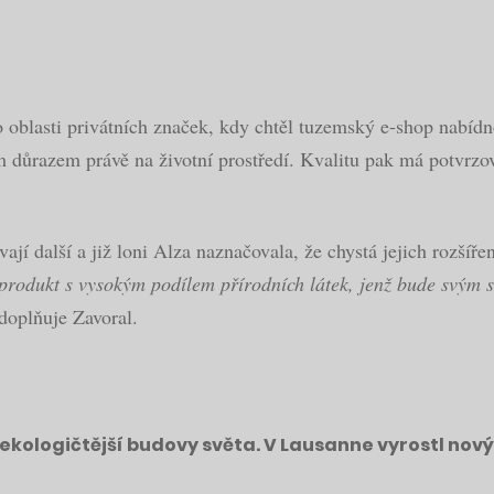
 oblasti privátních značek, kdy chtěl tuzemský e-shop nabídn
 důrazem právě na životní prostředí. Kvalitu pak má potvrzov
jí další a již loni Alza naznačovala, že chystá jejich rozšíř
ý produkt s vysokým podílem přírodních látek, jenž bude svým
doplňuje Zavoral.
jekologičtější budovy světa. V Lausanne vyrostl no