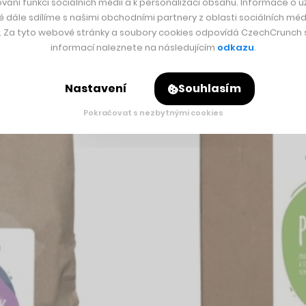
vání funkcí sociálních médií a k personalizaci obsahu. Informace o už
é dále sdílíme s našimi obchodními partnery z oblasti sociálních médi
y. Za tyto webové stránky a soubory cookies odpovídá CzechCrunch s.
informací naleznete na následujícím
odkazu
.
Nastavení
Souhlasím
Pokračovat s nezbytnými cookies