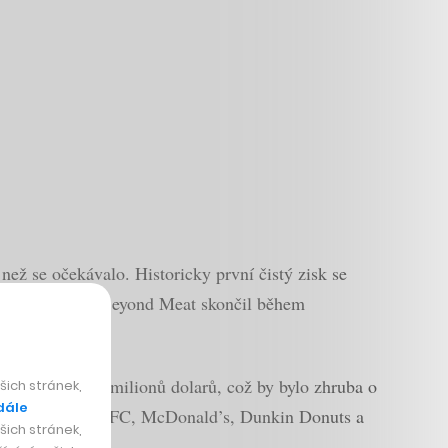
než se očekávalo. Historicky první čistý zisk se
bdobí minulý rok Beyond Meat skončil během
lům.
 na 265 až 275 milionů dolarů, což by bylo zhruba o
ich stránek,
dále
rmami, jako jsou KFC, McDonald’s, Dunkin Donuts a
ich stránek,