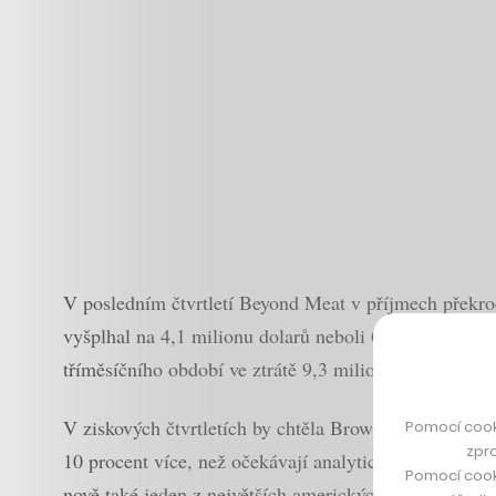
V posledním čtvrtletí Beyond Meat v příjmech překroči
vyšplhal na 4,1 milionu dolarů neboli 6 centů na akc
tříměsíčního období ve ztrátě 9,3 milionu dolarů, t
V ziskových čtvrtletích by chtěla Brownova firma pok
Pomocí cook
zpro
10 procent více, než očekávají analytici. Za růstem 
Pomocí cook
nově také jeden z největších amerických řetězců resta