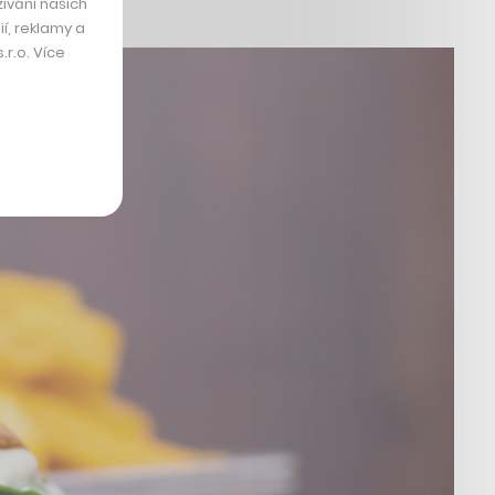
ívání našich
í, reklamy a
r.o. Více