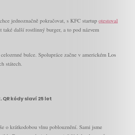
 chce jednoznačně pokračovat, s KFC startup
otestoval
t také další rostlinný burger, a to pod názvem
é v celozrnné bulce. Spolupráce začne v americkém Los
h státech.
QR kódy slaví 25 let
spíše o krátkodobou vlnu poblouznění. Sami jsme