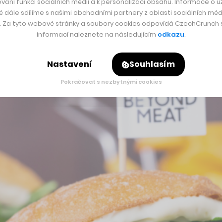
vání funkcí sociálních médií a k personalizaci obsahu. Informace o už
é dále sdílíme s našimi obchodními partnery z oblasti sociálních médi
y. Za tyto webové stránky a soubory cookies odpovídá CzechCrunch s.
informací naleznete na následujícím
odkazu
.
Nastavení
Souhlasím
Pokračovat s nezbytnými cookies