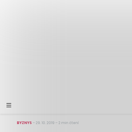
BYZNYS
–
29. 10. 2019
–
2 min čtení