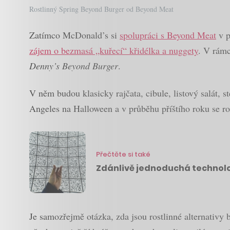
Rostlinný Spring Beyond Burger od Beyond Meat
Zatímco McDonald’s si
spolupráci s Beyond Meat
v p
zájem o bezmasá „kuřecí“ křidélka a nuggety
. V rámc
Denny’s Beyond Burger
.
V něm budou klasicky rajčata, cibule, listový salát, 
Angeles na Halloween a v průběhu příštího roku se ro
Přečtěte si také
Zdánlivě jednoduchá technolog
Je samozřejmě otázka, zda jsou rostlinné alternativy 