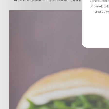
zprostředko
stránek tak
analytik