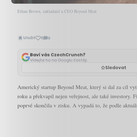
Ethan Brown, zakladatel a CEO Beyond Meat
Uložit
0
0
Zobrazit
komentáře
Baví vás CzechCrunch?
Vídejte ho na Googlu častěji.
Sledovat
Americký startup Beyond Meat, který si dal za cíl vytv
roku a překvapil nejen veřejnost, ale také investory. 
poprvé skončila v zisku. A vypadá to, že podle aktuáln