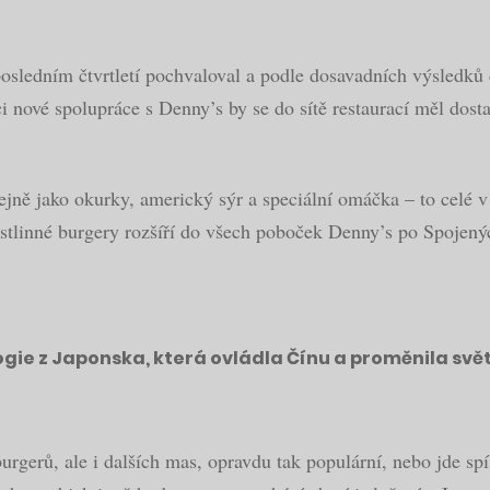
osledním čtvrtletí pochvaloval a podle dosavadních výsledků
i nové spolupráce s Denny’s by se do sítě restaurací měl dosta
stejně jako okurky, americký sýr a speciální omáčka – to cel
stlinné burgery rozšíří do všech poboček Denny’s po Spojenýc
ie z Japonska, která ovládla Čínu a proměnila svět. 
burgerů, ale i dalších mas, opravdu tak populární, nebo jde 