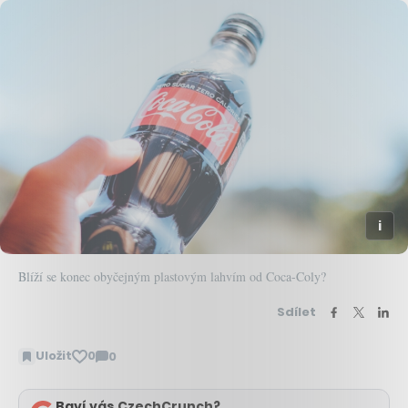
Blíží se konec obyčejným plastovým lahvím od Coca-Coly?
Sdílet
Uložit
0
0
Zobrazit
komentáře
Baví vás CzechCrunch?