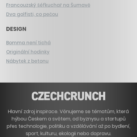
Francouzský šéfkuchař na Šumavě
Dva golfisti, co pečou
DESIGN
Bomma není tichá
Originální hodinky
Nábytek z betonu
Hlavní zdroj inspirace. Věnujeme se tématům, která
hýbou Českem a světem, od byznysu a startupů
přes technologie, politiku a vzdělávání až po bydlení,
sport, kulturu, ekologii nebo dopravu.