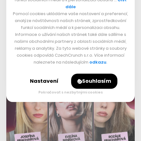
Network Security Specialist
dále
Aricoma
Pomocí cookies ukládáme vaše nastavení a preferencí,
analýze návštěvnosti našich stránek, zprostředkování
Full Stack Developer (.NET 8 / React / Azure /
funkcí sociálních médií a k personalizaci obsahu.
Kubernetes)
Informace o užívání našich stránek také dále sdílíme s
Neurona Lab s.r.o
našimi obchodními partnery z oblasti sociálních médií,
reklamy a analytiky. Za tyto webové stránky a soubory
Nastartuj svou kariéru ve Philip Morris ČR a.s.
cookies odpovídá CzechCrunch s.r.o. Více informací
Philip Morris ČR
naleznete na následujícím
odkazu
.
Fundraiser*ka / Posila týmu fundraisingu
Učitel naživo, z.ú.
Nastavení
Souhlasím
Pokračovat s nezbytnými cookies