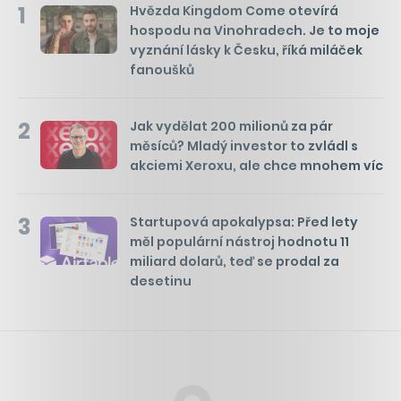
1
Hvězda Kingdom Come otevírá
hospodu na Vinohradech. Je to moje
vyznání lásky k Česku, říká miláček
fanoušků
2
Jak vydělat 200 milionů za pár
měsíců? Mladý investor to zvládl s
akciemi Xeroxu, ale chce mnohem víc
3
Startupová apokalypsa: Před lety
měl populární nástroj hodnotu 11
miliard dolarů, teď se prodal za
desetinu