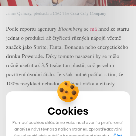
James Quincey, předseda a CEO The Coca-Coly Company
Podle reportu agentury
Bloomberg
se
má
hned ze startu
jednat o produkci až čtyřiceti různých nápojů včetně
značek jako Sprite, Fanta, Bonaqua nebo energetického
drinku Powerade. Díky tomuto nasazení by se mělo
ročně ušetřit až 3,5 tisíce tun plastů, což je velmi
pozitivní úvodní číslo. Je však nutné počítat s tím, že
100% recyklaci nebudou podléhat víčka a etikety.
Productboard shání posily na následujících pozicích
Více na CzechCrunch Jobs
Cookies
PHP developer – Web&Operations team
Superkoders
Pomocí cookies ukládáme vaše nastavení a preferencí,
analýze návštěvnosti našich stránek, zprostředkování
funkcí sociálních médií a k personalizaci obsahu …
Číst