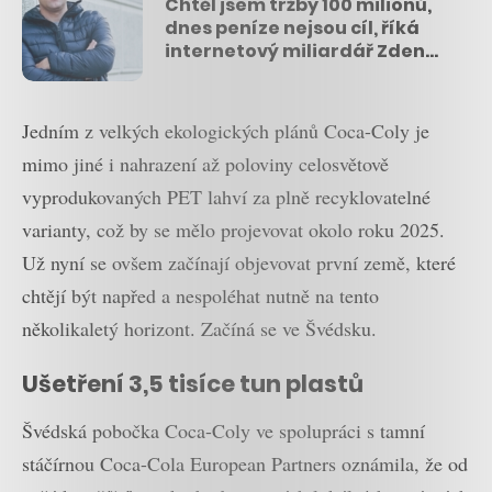
Chtěl jsem tržby 100 milionů,
dnes peníze nejsou cíl, říká
internetový miliardář Zdeněk
Cendra v CzechCrunch
Podcastu
Jedním z velkých ekologických plánů Coca-Coly je
mimo jiné i nahrazení až poloviny celosvětově
vyprodukovaných PET lahví za plně recyklovatelné
varianty, což by se mělo projevovat okolo roku 2025.
Už nyní se ovšem začínají objevovat první země, které
chtějí být napřed a nespoléhat nutně na tento
několikaletý horizont. Začíná se ve Švédsku.
Ušetření 3,5 tisíce tun plastů
Švédská pobočka Coca-Coly ve spolupráci s tamní
stáčírnou Coca-Cola European Partners oznámila, že od