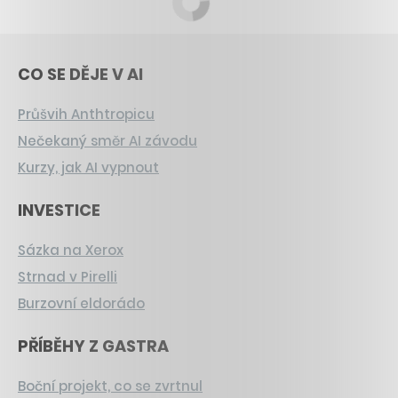
CO SE DĚJE V AI
Průšvih Anthtropicu
Nečekaný směr AI závodu
Kurzy, jak AI vypnout
INVESTICE
Sázka na Xerox
Strnad v Pirelli
Burzovní eldorádo
PŘÍBĚHY Z GASTRA
Boční projekt, co se zvrtnul