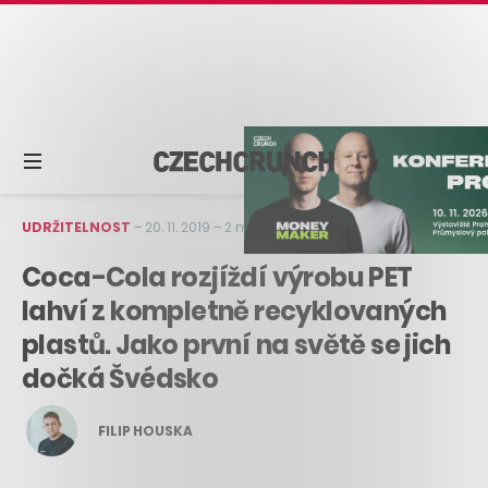
UDRŽITELNOST
–
20. 11. 2019
–
2 min čtení
Coca-Cola rozjíždí výrobu PET
lahví z kompletně recyklovaných
plastů. Jako první na světě se jich
dočká Švédsko
FILIP HOUSKA