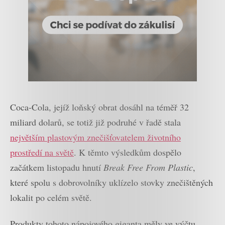
Coca-Cola, jejíž loňský obrat dosáhl na téměř 32
miliard dolarů, se totiž již podruhé v řadě stala
největším plastovým znečišťovatelem životního
prostředí na světě
. K těmto výsledkům dospělo
začátkem listopadu hnutí
Break Free From Plastic
,
které spolu s dobrovolníky uklízelo stovky znečištěných
lokalit po celém světě.
Produkty tohoto nápojového giganta měly ve výčtu