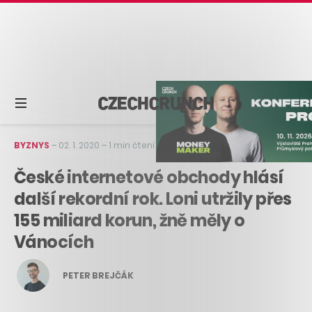
BYZNYS
–
02. 1. 2020
–
1 min čtení
České internetové obchody hlásí
další rekordní rok. Loni utržily přes
155 miliard korun, žně měly o
Vánocích
PETER BREJČÁK