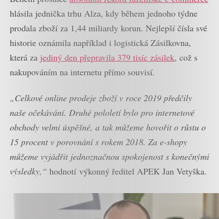
hlásila jednička trhu Alza, kdy během jednoho týdne
prodala zboží za 1,44 miliardy korun. Nejlepší čísla své
historie oznámila například i logistická Zásilkovna,
která za
jediný den přepravila 379 tisíc zásilek
, což s
nakupováním na internetu přímo souvisí.
„Celkové online prodeje zboží v roce 2019 předčily
naše očekávání. Druhé pololetí bylo pro internetové
obchody velmi úspěšné, a tak můžeme hovořit o růstu o
15 procent v porovnání s rokem 2018. Za e-shopy
můžeme vyjádřit jednoznačnou spokojenost s konečnými
výsledky,“
hodnotí výkonný ředitel APEK Jan Vetyška.