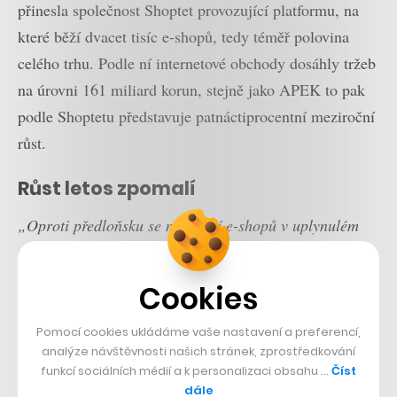
přinesla společnost Shoptet provozující platformu, na
které běží dvacet tisíc e-shopů, tedy téměř polovina
celého trhu. Podle ní internetové obchody dosáhly tržeb
na úrovni 161 miliard korun, stejně jako APEK to pak
podle Shoptetu představuje patnáctiprocentní meziroční
růst.
Růst letos zpomalí
„Oproti předloňsku se množství e-shopů v uplynulém
roce navýšilo o 3,5 procenta. Čísla tedy ukazují, že
česká e-commerce je stále na vzestupu a nadále se
Cookies
rozvíjí. Očekáváme, že za letošní rok bude objem peněz
utracených v e-shopech zase o něco vyšší,“
uvádí
Pomocí cookies ukládáme vaše nastavení a preferencí,
analýze návštěvnosti našich stránek, zprostředkování
Miroslav Uďan, ředitel Shoptetu.
funkcí sociálních médií a k personalizaci obsahu …
Číst
dále