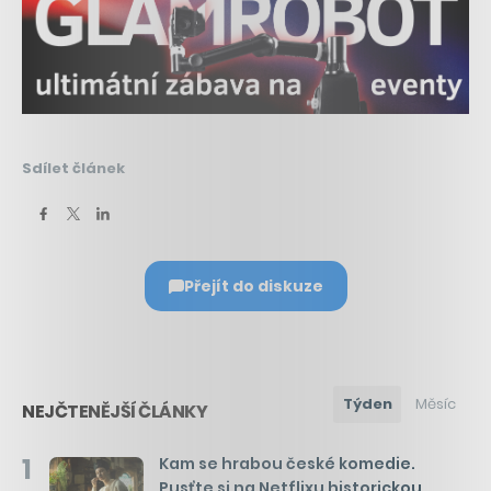
Sdílet článek
Přejít do diskuze
Týden
Měsíc
NEJČTENĚJŠÍ ČLÁNKY
1
Kam se hrabou české komedie.
Pusťte si na Netflixu historickou