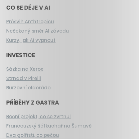
CO SE DĚJE V AI
Průšvih Anthtropicu
Nečekaný směr AI závodu
Kurzy, jak AI vypnout
INVESTICE
Sázka na Xerox
Strnad v Pirelli
Burzovní eldorádo
PŘÍBĚHY Z GASTRA
Boční projekt, co se zvrtnul
Francouzský šéfkuchař na Šumavě
Dva golfisti, co pečou