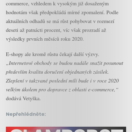
commerce, vzhledem k vysokým již dosaženým
hodnotám však předpokládá mírné zpomalení. Podle
aktuálních odhadů se má růst pohybovat v rozmezí
deseti až patnácti procent, víc však prozradí až
výsledky prvních měsíců roku 2020.
E-shopy ale kromě růstu čekají další výzvy.
„Internetové obchody se budou nadále snažit posunout
především kvalitu doručení objednaných zásilek.
Zlepšení v takzvané poslední míli bude i v roce 2020
velkým úkolem pro dopravce z oblasti e-commerce,“
dodává Vetyška.
Nepřehlédněte: