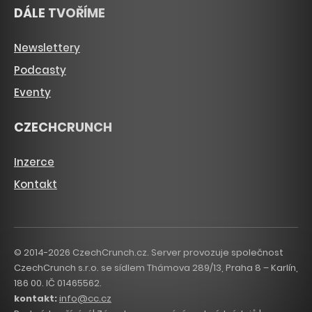
DÁLE TVOŘÍME
Newslettery
Podcasty
Eventy
CZECHCRUNCH
Inzerce
Kontakt
© 2014-2026 CzechCrunch.cz. Server provozuje společnost
CzechCrunch s.r.o. se sídlem Thámova 289/13, Praha 8 – Karlín,
186 00. IČ 01465562.
kontakt:
info@cc.cz