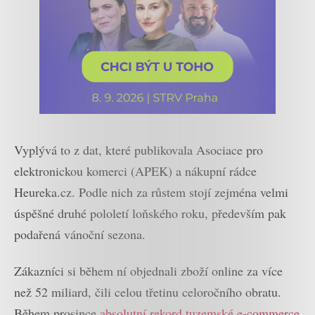
Vyplývá to z dat, které publikovala Asociace pro
elektronickou komerci (APEK) a nákupní rádce
Heureka.cz. Podle nich za růstem stojí zejména velmi
úspěšné druhé pololetí loňského roku, především pak
podařená vánoční sezona.
Zákazníci si během ní objednali zboží online za více
než 52 miliard, čili celou třetinu celoročního obratu.
Během prosince
absolutní rekord tuzemské e-commerce