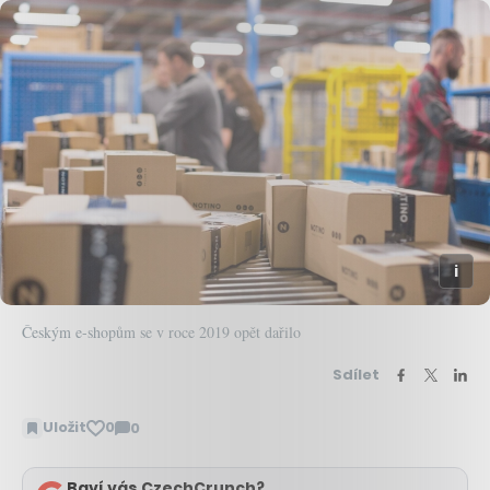
Českým e-shopům se v roce 2019 opět dařilo
Sdílet
Uložit
0
0
Zobrazit
komentáře
Baví vás CzechCrunch?