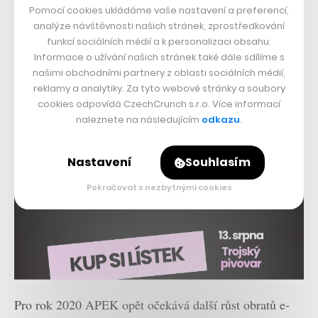
Pomocí cookies ukládáme vaše nastavení a preferencí,
analýze návštěvnosti našich stránek, zprostředkování
funkcí sociálních médií a k personalizaci obsahu.
Informace o užívání našich stránek také dále sdílíme s
našimi obchodními partnery z oblasti sociálních médií,
reklamy a analytiky. Za tyto webové stránky a soubory
cookies odpovídá CzechCrunch s.r.o. Více informací
naleznete na následujícím
odkazu
.
Nastavení
Souhlasím
Pokračovat s nezbytnými cookies
Pro rok 2020 APEK opět očekává další růst obratů e-