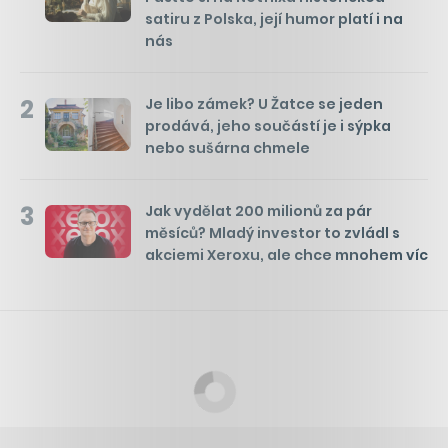
satiru z Polska, její humor platí i na
nás
2
Je libo zámek? U Žatce se jeden
prodává, jeho součástí je i sýpka
nebo sušárna chmele
3
Jak vydělat 200 milionů za pár
měsíců? Mladý investor to zvládl s
akciemi Xeroxu, ale chce mnohem víc