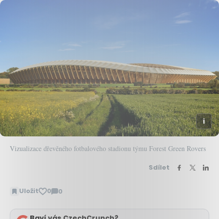
Vizualizace dřevěného fotbalového stadionu týmu Forest Green Rovers
Sdílet
Uložit
0
0
Zobrazit
komentáře
Baví vás CzechCrunch?