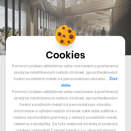
Cookies
Uvnitř lobby pro fanoušky
Pomocí cookies ukládáme vaše nastavení a preferencí,
analýze návštěvnosti našich stránek, zprostředkování
Co se týče samotného vzhledu, nejde o žádný zběsilý,
funkcí sociálních médií a k personalizaci obsahu …
Číst
dále
ultramoderní koncept. Naopak. Architekti se snažili
Pomocí cookies ukládáme vaše nastavení a preferencí,
navrhnout takovou podobu, která by ladně kopírovala
analýze návštěvnosti našich stránek, zprostředkování
nerovnosti okolní zelené louky. I tak je však poměrně
funkcí sociálních médií a k personalizaci obsahu.
Informace o užívání našich stránek také dále sdílíme s
výrazný, za což mohou mohutné dřevěné trámy pokryté
našimi obchodními partnery z oblasti sociálních médií,
těžko viditelným laminem pro lesklost a odolnosti vůči
reklamy a analytiky. Za tyto webové stránky a soubory
nepříznivým vlivům počasí.
cookies odpovídá CzechCrunch s.r.o. Více informací