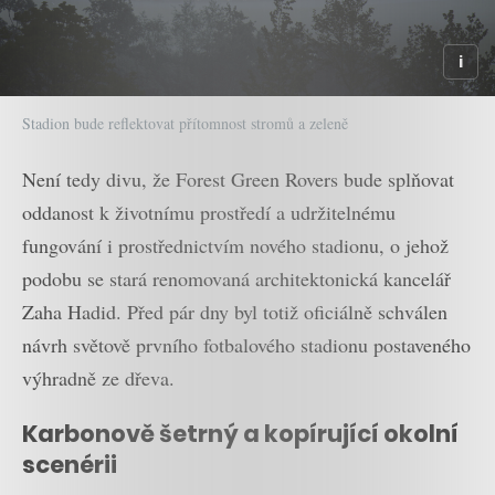
Stadion bude reflektovat přítomnost stromů a zeleně
Není tedy divu, že Forest Green Rovers bude splňovat
oddanost k životnímu prostředí a udržitelnému
fungování i prostřednictvím nového stadionu, o jehož
podobu se stará renomovaná architektonická kancelář
Zaha Hadid. Před pár dny byl totiž oficiálně schválen
návrh světově prvního fotbalového stadionu postaveného
výhradně ze dřeva.
Karbonově šetrný a kopírující okolní
scenérii