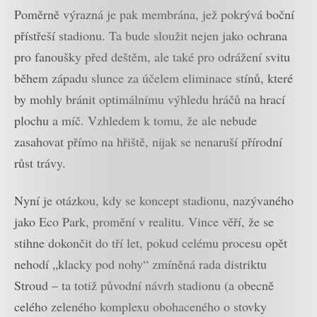
Poměrně výrazná je pak membrána, jež pokrývá boční
přístřeší stadionu. Ta bude sloužit nejen jako ochrana
pro fanoušky před deštěm, ale také pro odrážení svitu
během západu slunce za účelem eliminace stínů, které
by mohly bránit optimálnímu výhledu hráčů na hrací
plochu a míč. Vzhledem k tomu, že ale nebude
zasahovat přímo na hřiště, nijak se nenaruší přírodní
růst trávy.
Nyní je otázkou, kdy se koncept stadionu, nazývaného
jako Eco Park, promění v realitu. Vince věří, že se
stihne dokončit do tří let, pokud celému procesu opět
nehodí „klacky pod nohy“ zmíněná rada distriktu
Stroud – ta totiž původní návrh stadionu (a obecně
celého zeleného komplexu obohaceného o stovky