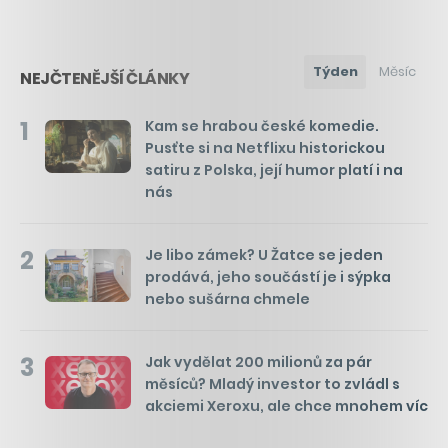
Týden
Měsíc
NEJČTENĚJŠÍ ČLÁNKY
1
Kam se hrabou české komedie.
Pusťte si na Netflixu historickou
satiru z Polska, její humor platí i na
nás
2
Je libo zámek? U Žatce se jeden
prodává, jeho součástí je i sýpka
nebo sušárna chmele
3
Jak vydělat 200 milionů za pár
měsíců? Mladý investor to zvládl s
akciemi Xeroxu, ale chce mnohem víc