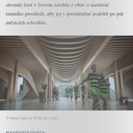
stromů) loni v červnu zavrhla z obav o narušení
tamního prostředí, aby jej v pozměněné podobě po pár
měsících schválila.
Vstupní hala na hřiště pro hráče
Nepřehlédněte: