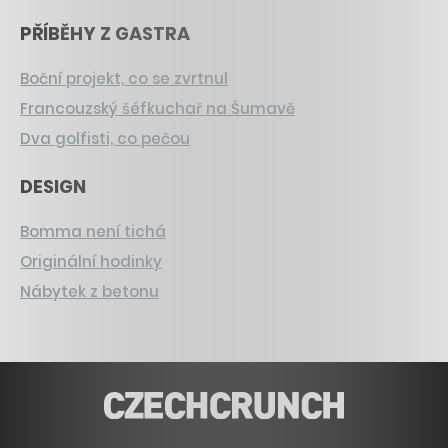
PŘÍBĚHY Z GASTRA
Boční projekt, co se zvrtnul
Francouzský šéfkuchař na Šumavě
Dva golfisti, co pečou
DESIGN
Bomma není tichá
Originální hodinky
Nábytek z betonu