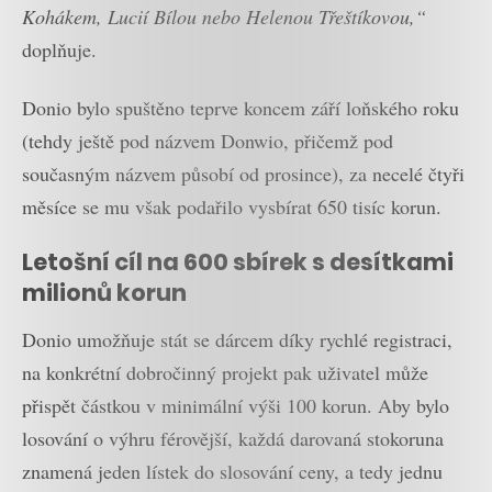
Kohákem, Lucií Bílou nebo Helenou Třeštíkovou,“
doplňuje.
Donio bylo spuštěno teprve koncem září loňského roku
(tehdy ještě pod názvem Donwio, přičemž pod
současným názvem působí od prosince), za necelé čtyři
měsíce se mu však podařilo vysbírat 650 tisíc korun.
Letošní cíl na 600 sbírek s desítkami
milionů korun
Donio umožňuje stát se dárcem díky rychlé registraci,
na konkrétní dobročinný projekt pak uživatel může
přispět částkou v minimální výši 100 korun. Aby bylo
losování o výhru férovější, každá darovaná stokoruna
znamená jeden lístek do slosování ceny, a tedy jednu