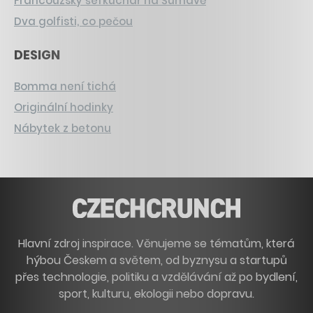
Francouzský šéfkuchař na Šumavě
Dva golfisti, co pečou
DESIGN
Bomma není tichá
Originální hodinky
Nábytek z betonu
Hlavní zdroj inspirace. Věnujeme se tématům, která
hýbou Českem a světem, od byznysu a startupů
přes technologie, politiku a vzdělávání až po bydlení,
sport, kulturu, ekologii nebo dopravu.