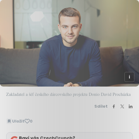
Zakladatel a šéf českého dárcovského projektu Donio David Procházka
Sdílet
Uložit
0
Baví vás CzechCrunch?