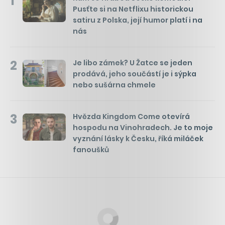
1
Pusťte si na Netflixu historickou
satiru z Polska, její humor platí i na
nás
2
Je libo zámek? U Žatce se jeden
prodává, jeho součástí je i sýpka
nebo sušárna chmele
3
Hvězda Kingdom Come otevírá
hospodu na Vinohradech. Je to moje
vyznání lásky k Česku, říká miláček
fanoušků