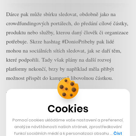
Dárce pak může sbírku sledovat, obdobně jako na
crowdfundingových portálech, do předání cílové částky,
produktu nebo služby, kterou daný člověk či organizace
potřebuje. Skrze hashtag #DonioPribehy pak lidé
mohou na sociálních sítích sledovat, jak se daří těm,
které podpořili. Tady však plány na další rozvoj
platformy nekončí, brzy by například měla přibýt
možnost přispět do kampaně libovolnou částkou.
V naplňování tohoto cíle Procházkovi pomáhá mladý
osmičlenný tým. Pro myšlenku se v samém začátku
Cookies
nadchla Lada Brůnová, která stála například u zrodu
Pomocí cookies ukládáme vaše nastavení a preferencí,
kampaně #prsakoule pro Loono a působila v
analýze návštěvnosti našich stránek, zprostředkování
proseniorské organizaci Elpida.
funkcí sociálních médií a k personalizaci obsahu …
Číst