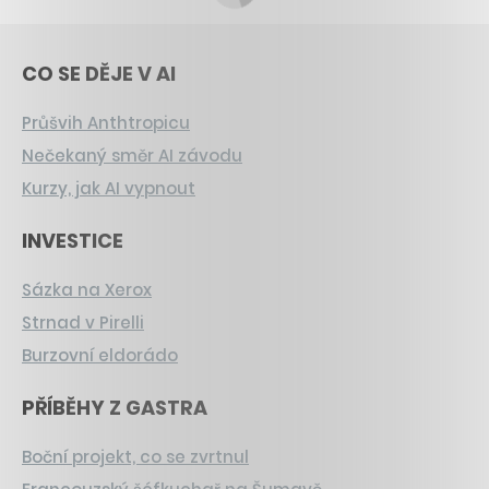
CO SE DĚJE V AI
Průšvih Anthtropicu
Nečekaný směr AI závodu
Kurzy, jak AI vypnout
INVESTICE
Sázka na Xerox
Strnad v Pirelli
Burzovní eldorádo
PŘÍBĚHY Z GASTRA
Boční projekt, co se zvrtnul