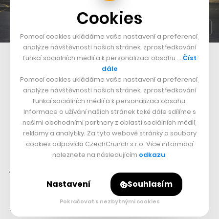
Cookies
Pomocí cookies ukládáme vaše nastavení a preferencí,
analýze návštěvnosti našich stránek, zprostředkování
Boeing 737 Max se potýká s problémy stabilizačního systému MCAS
funkcí sociálních médií a k personalizaci obsahu …
Číst
dále
Jak
informovala
CNN
, k těmto závažnostem se navíc
Pomocí cookies ukládáme vaše nastavení a preferencí,
analýze návštěvnosti našich stránek, zprostředkování
začaly nabalovat další problémy korunované
funkcí sociálních médií a k personalizaci obsahu.
nevydařeným testem Boeingu Starliner, tedy vesmírné
Informace o užívání našich stránek také dále sdílíme s
lodi, která měla dopravovat astronauty na Mezinárodní
našimi obchodními partnery z oblasti sociálních médií,
reklamy a analytiky. Za tyto webové stránky a soubory
vesmírnou stanici a alespoň částečně odvést pozornost
cookies odpovídá CzechCrunch s.r.o. Více informací
od problémů Boeingu, ovšem její neúspěch udělal vše
naleznete na následujícím
odkazu
.
ještě horší.
Nastavení
Souhlasím
Výsledkem tedy bylo opatření, o kterém se hovořilo již
Pokračovat s nezbytnými cookies
delší dobu. Od 13. ledna do čela Boeingu nastupuje