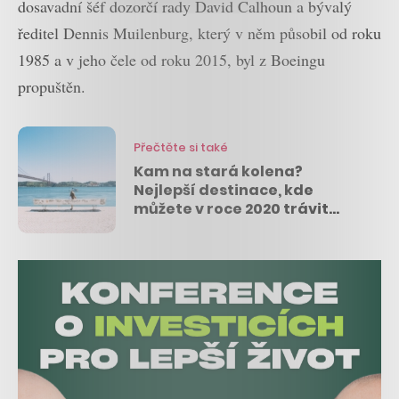
dosavadní šéf dozorčí rady David Calhoun a bývalý
ředitel Dennis Muilenburg, který v něm působil od roku
1985 a v jeho čele od roku 2015, byl z Boeingu
propuštěn.
Přečtěte si také
Kam na stará kolena?
Nejlepší destinace, kde
můžete v roce 2020 trávit
zasloužený odpočinek, je v
Evropě