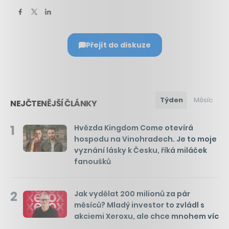
Přejít do diskuze
Týden
Měsíc
NEJČTENĚJŠÍ ČLÁNKY
1
Hvězda Kingdom Come otevírá
hospodu na Vinohradech. Je to moje
vyznání lásky k Česku, říká miláček
fanoušků
2
Jak vydělat 200 milionů za pár
měsíců? Mladý investor to zvládl s
akciemi Xeroxu, ale chce mnohem víc