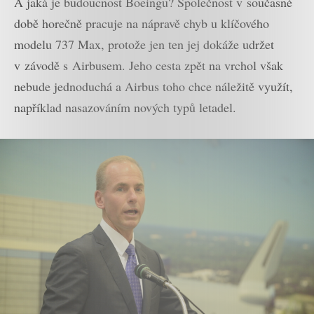
A jaká je budoucnost Boeingu? Společnost v současné
době horečně pracuje na nápravě chyb u klíčového
modelu 737 Max, protože jen ten jej dokáže udržet
v závodě s Airbusem. Jeho cesta zpět na vrchol však
nebude jednoduchá a Airbus toho chce náležitě využít,
například nasazováním nových typů letadel.