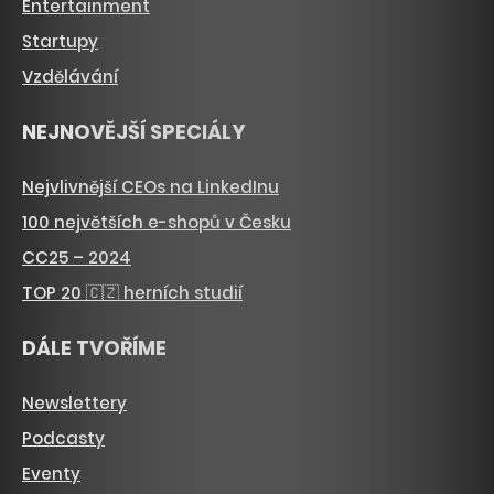
Entertainment
Startupy
Vzdělávání
NEJNOVĚJŠÍ SPECIÁLY
Nejvlivnější CEOs na LinkedInu
100 největších e-shopů v Česku
CC25 – 2024
TOP 20 🇨🇿 herních studií
DÁLE TVOŘÍME
Newslettery
Podcasty
Eventy