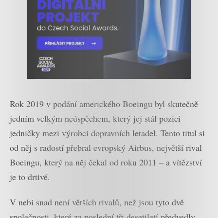
Rok 2019 v podání amerického Boeingu byl skutečně
jedním velkým neúspěchem, který jej stál pozici
jedničky mezi výrobci dopravních letadel. Tento titul si
od něj s radostí přebral evropský Airbus, největší rival
Boeingu, který na něj čekal od roku 2011 – a vítězství
je to drtivé.
V nebi snad není větších rivalů, než jsou tyto dvě
společnosti, které za poslední tři desetiletí předvedly