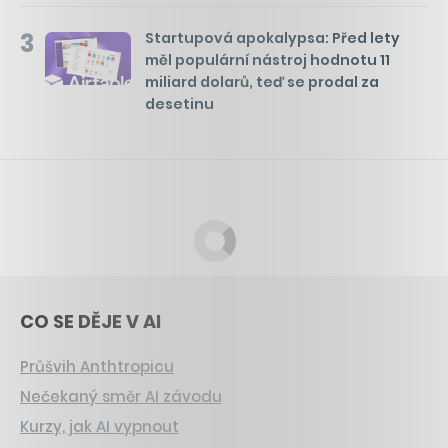
3
Startupová apokalypsa: Před lety
měl populární nástroj hodnotu 11
miliard dolarů, teď se prodal za
desetinu
CO SE DĚJE V AI
Průšvih Anthtropicu
Nečekaný směr AI závodu
Kurzy, jak AI vypnout