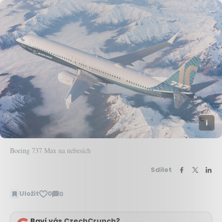
Boeing 737 Max na nebesích
Sdílet
Uložit
0
0
Zobrazit
komentáře
Baví vás CzechCrunch?