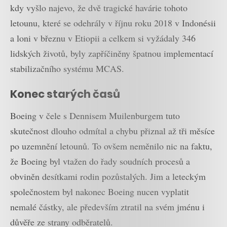
kdy vyšlo najevo, že dvě tragické havárie tohoto
letounu, které se odehrály v říjnu roku 2018 v Indonésii
a loni v březnu v Etiopii a celkem si vyžádaly 346
lidských životů, byly zapříčiněny špatnou implementací
stabilizačního systému MCAS.
Konec starých časů
Boeing v čele s Dennisem Muilenburgem tuto
skutečnost dlouho odmítal a chybu přiznal až tři měsíce
po uzemnění letounů. To ovšem neměnilo nic na faktu,
že Boeing byl vtažen do řady soudních procesů a
obviněn desítkami rodin pozůstalých. Jim a leteckým
společnostem byl nakonec Boeing nucen vyplatit
nemalé částky, ale především ztratil na svém jménu i
důvěře ze strany odběratelů.