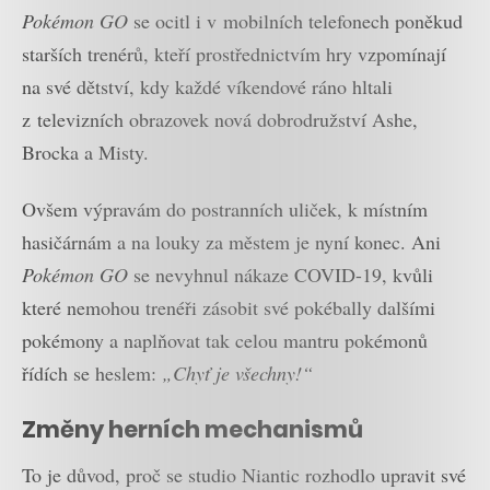
Pokémon GO
se ocitl i v mobilních telefonech poněkud
starších trenérů, kteří prostřednictvím hry vzpomínají
na své dětství, kdy každé víkendové ráno hltali
z televizních obrazovek nová dobrodružství Ashe,
Brocka a Misty.
Ovšem výpravám do postranních uliček, k místním
hasičárnám a na louky za městem je nyní konec. Ani
Pokémon GO
se nevyhnul nákaze COVID-19, kvůli
které nemohou trenéři zásobit své pokébally dalšími
pokémony a naplňovat tak celou mantru pokémonů
řídích se heslem:
„Chyť je všechny!“
Změny herních mechanismů
To je důvod, proč se studio Niantic rozhodlo upravit své