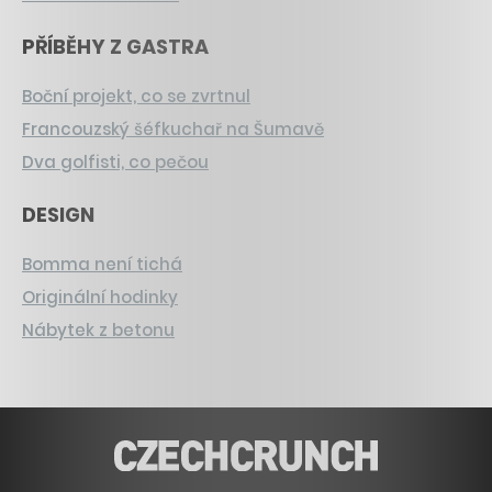
PŘÍBĚHY Z GASTRA
Boční projekt, co se zvrtnul
Francouzský šéfkuchař na Šumavě
Dva golfisti, co pečou
DESIGN
Bomma není tichá
Originální hodinky
Nábytek z betonu