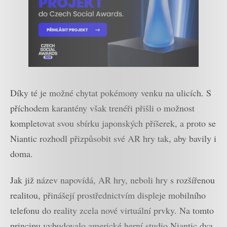
Díky té je možné chytat pokémony venku na ulicích. S
příchodem karantény však trenéři přišli o možnost
kompletovat svou sbírku japonských příšerek, a proto se
Niantic rozhodl přizpůsobit své AR hry tak, aby bavily i
doma.
Jak již název napovídá, AR hry, neboli hry s rozšířenou
realitou, přinášejí prostřednictvím displeje mobilního
telefonu do reality zcela nové virtuální prvky. Na tomto
principu vybudovalo americké herní studio Niantic dva