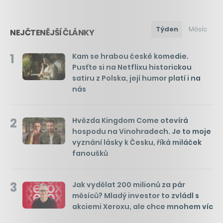
Týden
Měsíc
NEJČTENĚJŠÍ ČLÁNKY
1
Kam se hrabou české komedie.
Pusťte si na Netflixu historickou
satiru z Polska, její humor platí i na
nás
2
Hvězda Kingdom Come otevírá
hospodu na Vinohradech. Je to moje
vyznání lásky k Česku, říká miláček
fanoušků
3
Jak vydělat 200 milionů za pár
měsíců? Mladý investor to zvládl s
akciemi Xeroxu, ale chce mnohem víc