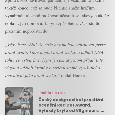
Spolu s koronavirovou pandemií je však těmto akcím
taktéž konec, což se bude Niantic snažit hráčům
vynahradit alespoň možností účastnit se takových akcí z
tepla svých domovů. Jakým způsobem, však studio
prozatím nepředstavilo.
„Vždy jsme věřili, že naše hry mohou zahrnovat prvky
hraní uvnitř, které doplní hraní venku, a odhalí DNA
toho, co vytváříme. Nyní je čas, abychom přijali tuto
výzvu a udělali hraní v interiéru stejně vzrušující a
inovativní jako hraní venku,“
dodal Hanke.
Přečtěte si také
Český design ovládl prestižní
ocenění Red Dot Award.
Vyhrály brýle od VRgineers i