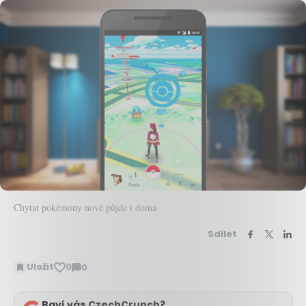
Chytat pokémony nově půjde i doma
Sdílet
Uložit
0
0
Zobrazit
komentáře
Baví vás CzechCrunch?