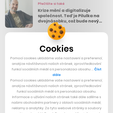
Přečtěte si také
Krize mění a digitalizuje
společnost. Teď je Pilulka na
dvojnásobku, což bude nový
normál, říká její zakladatel
Martin Kasa
Celou tuto filozofii studia dokonale naplňují live eventy,
Cookies
během kterých se na jedno místo sjedou hráči z celého
světa, aby si zde vychutnali lov pokémonů a
Pomocí cookies ukládáme vaše nastavení a preferencí,
doprovodný program po boku další nadšenců do hry.
analýze návštěvnosti našich stránek, zprostředkování
Jen v minulém roce přineslo pořádání těchto akcí
funkcí sociálních médií a k personalizaci obsahu …
Číst
dále
hostujícím městům 250 milionů dolarů (přibližně 6,2
Pomocí cookies ukládáme vaše nastavení a preferencí,
miliardy korun).
analýze návštěvnosti našich stránek, zprostředkování
funkcí sociálních médií a k personalizaci obsahu.
Informace o užívání našich stránek také dále sdílíme s
Příkladem může být loňský Pokémon Go Fest, který se
našimi obchodními partnery z oblasti sociálních médií,
odehrál v německém Dortmundu. Sem přicestovalo 86
reklamy a analytiky. Za tyto webové stránky a soubory
tisíc návštěvníků, kteří městu přinesli okolo 60 milionů