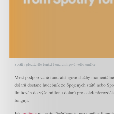
Spotify představilo funkci Fundraisingová volba umělce
Mezi podporované fundraisingové služby momentálně 
dolarů dostane hudebník ze Spojených států nebo Spo
limitován do výše milionu dolarů pro celek přerozdě
fungují.
Jak
zmiňuje
magazín
TechCrunch
, pro umělce funguj