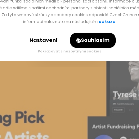
vání funkcí sociálních médií a k personalizaci obsahu. Informace o už
é dále sdílíme s našimi obchodními partnery z oblasti sociálních médi
e na odkaz kliknout, zvolit jakýkoliv obnos a transakci potvr
y. Za tyto webové stránky a soubory cookies odpovídá CzechCrunch s.
informací naleznete na následujícím
odkazu
.
Nastavení
Souhlasím
Pokračovat s nezbytnými cookies