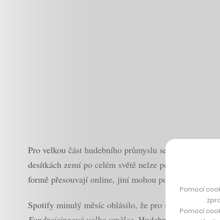
Pro velkou část hudebního průmyslu se s nástupem int
desítkách zemí po celém světě nelze pořádat a vše n
formě přesouvají online, jiní mohou podněcovat vyšší
Pomocí cook
zpro
Spotify minulý měsíc ohlásilo, že pro svou platformu
Pomocí cook
Fundraisingová volba umělce
. Hudební projekty, kte