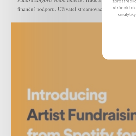
zprostředko
stránek tak
finanční podporu. Uživatel streamovací služby tak můž
analytik