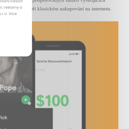
ívání našich
í, reklamy a
dit stejně jako při klasickém nakupování na internetu.
r.o. Více