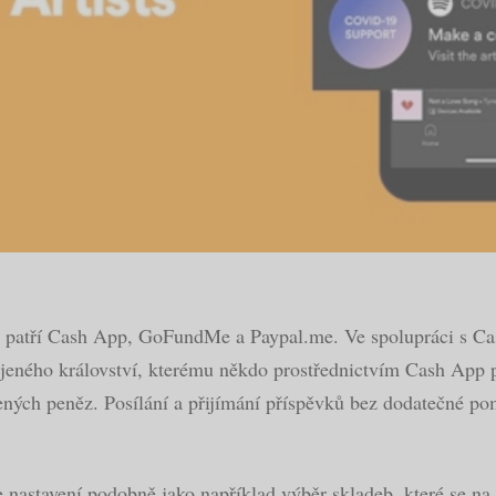
patří Cash App, GoFundMe a Paypal.me. Ve spolupráci s Cash
jeného království, kterému někdo prostřednictvím Cash App po
lených peněz. Posílání a přijímání příspěvků bez dodatečné p
e nastavení podobně jako například výběr skladeb, které se na