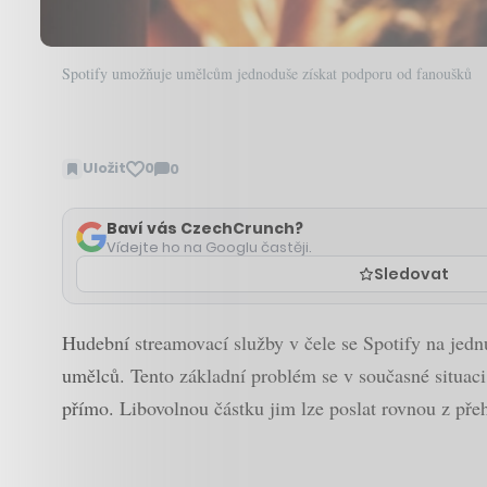
Spotify umožňuje umělcům jednoduše získat podporu od fanoušků
Uložit
0
0
Zobrazit
komentáře
Baví vás CzechCrunch?
Vídejte ho na Googlu častěji.
Sledovat
Hudební streamovací služby v čele se Spotify na jed
umělců. Tento základní problém se v současné situaci
přímo. Libovolnou částku jim lze poslat rovnou z pře