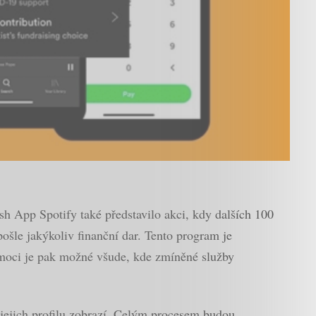
 App Spotify také představilo akci, kdy dalších 100
šle jakýkoliv finanční dar. Tento program je
omoci je pak možné všude, kde zmíněné služby
 jejich profilu zobrazí. Celým procesem budou