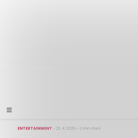
ENTERTAINMENT
–
23. 4. 2020
–
2 min čtení