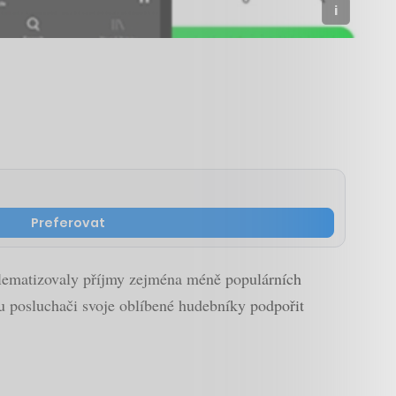
Preferovat
blematizovaly příjmy zejména méně populárních
u posluchači svoje oblíbené hudebníky podpořit