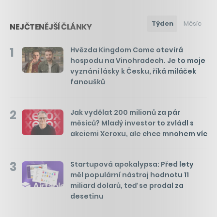
Týden
Měsíc
NEJČTENĚJŠÍ ČLÁNKY
1
Hvězda Kingdom Come otevírá
hospodu na Vinohradech. Je to moje
vyznání lásky k Česku, říká miláček
fanoušků
2
Jak vydělat 200 milionů za pár
měsíců? Mladý investor to zvládl s
akciemi Xeroxu, ale chce mnohem víc
3
Startupová apokalypsa: Před lety
měl populární nástroj hodnotu 11
miliard dolarů, teď se prodal za
desetinu