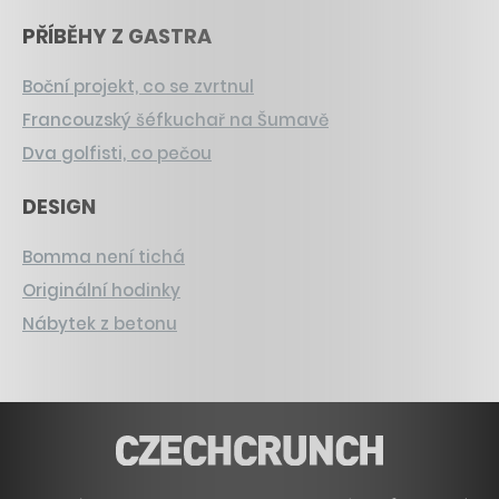
PŘÍBĚHY Z GASTRA
Boční projekt, co se zvrtnul
Francouzský šéfkuchař na Šumavě
Dva golfisti, co pečou
DESIGN
Bomma není tichá
Originální hodinky
Nábytek z betonu