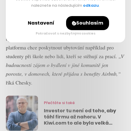
naleznete na následujícím
odkazu
.
Spoluzakladatel, CEO a komunitní šéf Airbnb Brian Chesky
Mnohem zajímavější je ale druhý produkt. Airbnb bylo
Nastavení
Souhlasím
totiž dosud využíváno zejména pro krátkodobější
Pokračovat s nezbytnými cookies
bydlení. I to se ale postupně bude proměňovat a
platforma chce poskytnout ubytování například pro
studenty při škole nebo lidi, kteří se stěhují za prací.
„V
budoucnosti zájem o bydlení v jiné komunitě jen
poroste, v domovech, které přijdou s benefity Airbnb,“
říká Chesky.
Přečtěte si také
Investor tu není od toho, aby
táhl firmu až nahoru. V
Kiwi.com to ale byla velká
jízda, říká Jiří Hlavenka v