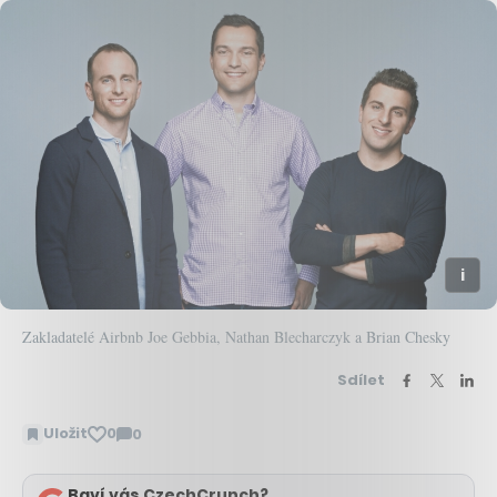
Zakladatelé Airbnb Joe Gebbia, Nathan Blecharczyk a Brian Chesky
Sdílet
Uložit
0
0
Zobrazit
komentáře
Baví vás CzechCrunch?