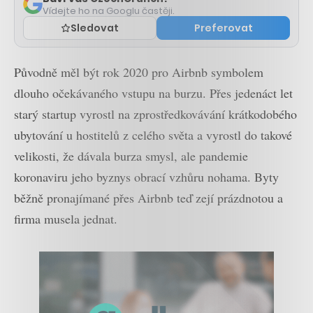
Vídejte ho na Googlu častěji.
Sledovat
Preferovat
Původně měl být rok 2020 pro Airbnb symbolem
dlouho očekávaného vstupu na burzu. Přes jedenáct let
starý startup vyrostl na zprostředkovávání krátkodobého
ubytování u hostitelů z celého světa a vyrostl do takové
velikosti, že dávala burza smysl, ale pandemie
koronaviru jeho byznys obrací vzhůru nohama. Byty
běžně pronajímané přes Airbnb teď zejí prázdnotou a
firma musela jednat.