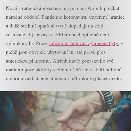
Nová strategická investice má pomoci Airbnb přečkat
náročné období. Pandemie koronaviru, uzavřené hranice
a další striktní opatření tvrdě dopadají na celý
cestovatelský byznys a Airbnb pochopitelně není
výjimkou. I v Praze
můžeme sledovat vylidněné byty
, v
nichž jsou obvykle ubytovaní turisté právě přes
americkou platformu. Airbnb navíc pozastavilo své
marketingové aktivity s cílem ušetřit letos 800 milionů
dolarů a zakladatelé si nemají půl roku vyplácet mzdu.