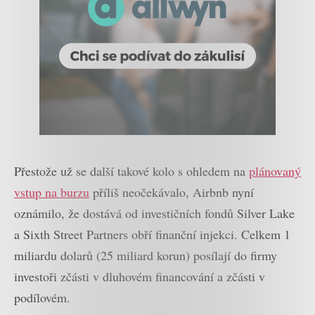
Přestože už se další takové kolo s ohledem na
plánovaný
vstup na burzu
příliš neočekávalo, Airbnb nyní
oznámilo, že dostává od investičních fondů Silver Lake
a Sixth Street Partners obří finanční injekci. Celkem 1
miliardu dolarů (25 miliard korun) posílají do firmy
investoři zčásti v dluhovém financování a zčásti v
podílovém.