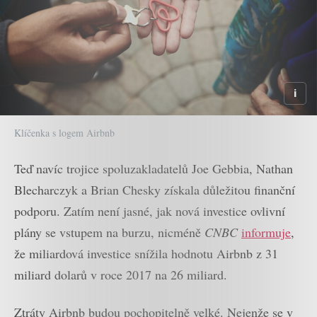
Klíčenka s logem Airbnb
Teď navíc trojice spoluzakladatelů Joe Gebbia, Nathan
Blecharczyk a Brian Chesky získala důležitou finanční
podporu. Zatím není jasné, jak nová investice ovlivní
plány se vstupem na burzu, nicméně
CNBC
informuje
,
že miliardová investice snížila hodnotu Airbnb z 31
miliard dolarů v roce 2017 na 26 miliard.
Ztráty Airbnb budou pochopitelně velké. Nejenže se v