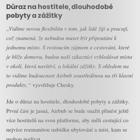
Důraz na hostitele, dlouhodobé
pobyty a zážitky
„Vidíme novou flexibilitu v tom, jak lidé žijí a pracují,
což znamená, že nebudou muset být připoutáni k
jednomu místo. S rostoucím zájmem o cestování, které
je blíže domovu, budou naši zákazníci vyhledávat místa
v okolí, která navštíví, a lokální zážitky. S ohledem na
to vidíme budoucnost Airbnb soustředěnou na tři hlavní
produkty,“
vysvětluje Chesky.
Jde o důraz na hostitele, dlouhodobé pobyty a zážitky.
První část je jasná, Airbnb se bude snažit přinést ještě
více hostitelů na svou platformu, aby měli cestující co
nejvíce rozmanitou nabídku ubytování a míst, kam se
mohou podívat.